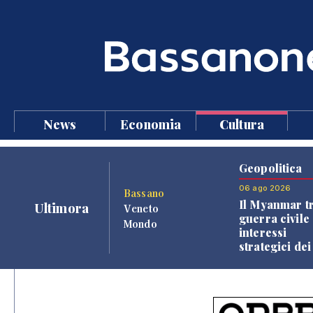
News
Economia
Cultura
Geopolitica
06 ago 2026
Bassano
Il Myanmar tr
Ultimora
Veneto
guerra civile 
Mondo
interessi
strategici dei
Paesi vicini