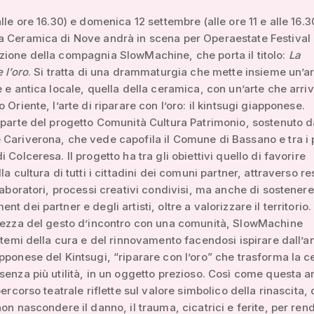
lle ore 16.30) e domenica 12 settembre (alle ore 11 e alle 16.3
 Ceramica di Nove andrà in scena per Operaestate Festival 
ione della compagnia SlowMachine, che porta il titolo:
La
 l’oro
. Si tratta di una drammaturgia che mette insieme un’a
e e antica locale, quella della ceramica, con un’arte che arri
 Oriente, l’arte di riparare con l’oro: il kintsugi giapponese.
 parte del progetto Comunità Cultura Patrimonio, sostenuto d
Cariverona, che vede capofila il Comune di Bassano e tra i 
 Colceresa. Il progetto ha tra gli obiettivi quello di favorire
la cultura di tutti i cittadini dei comuni partner, attraverso r
 laboratori, processi creativi condivisi, ma anche di sostenere
t dei partner e degli artisti, oltre a valorizzare il territorio.
ilezza del gesto d’incontro con una comunità, SlowMachine
i temi della cura e del rinnovamento facendosi ispirare dall’a
pponese del Kintsugi, “riparare con l’oro” che trasforma la 
senza più utilità, in un oggetto prezioso. Così come questa a
percorso teatrale riflette sul valore simbolico della rinascita, 
non nascondere il danno, il trauma, cicatrici e ferite, per ren