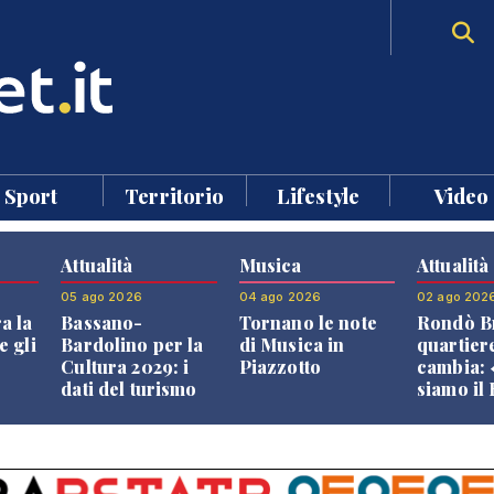
Sport
Territorio
Lifestyle
Video
Attualità
Musica
Attualità
05 ago 2026
04 ago 2026
02 ago 202
a la
Bassano-
Tornano le note
Rondò Br
e gli
Bardolino per la
di Musica in
quartier
Cultura 2029: i
Piazzotto
cambia:
dati del turismo
siamo il
aprono il
Bassano,
confronto veneto
vive ben