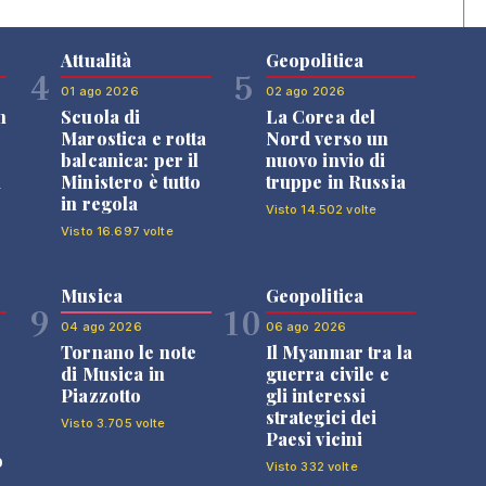
Attualità
Geopolitica
4
5
01 ago 2026
02 ago 2026
n
Scuola di
La Corea del
Marostica e rotta
Nord verso un
balcanica: per il
nuovo invio di
i
Ministero è tutto
truppe in Russia
in regola
Visto 14.502 volte
Visto 16.697 volte
Musica
Geopolitica
9
10
04 ago 2026
06 ago 2026
Tornano le note
Il Myanmar tra la
di Musica in
guerra civile e
Piazzotto
gli interessi
strategici dei
Visto 3.705 volte
Paesi vicini
o
Visto 332 volte