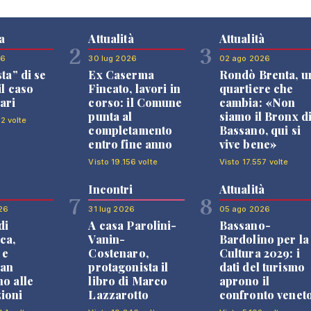
a
Attualità
Attualità
2
3
26
30 lug 2026
02 ago 2026
sta” di se
Ex Caserma
Rondò Brenta, u
il caso
Fincato, lavori in
quartiere che
ari
corso: il Comune
cambia: «Non
punta al
siamo il Bronx d
2 volte
completamento
Bassano, qui si
entro fine anno
vive bene»
Visto 19.156 volte
Visto 17.557 volte
Incontri
Attualità
7
8
26
31 lug 2026
05 ago 2026
di
A casa Parolini-
Bassano-
ca,
Vanin-
Bardolino per la
 e
Costenaro,
Cultura 2029: i
an
protagonista il
dati del turismo
no alle
libro di Marco
aprono il
ioni
Lazzarotto
confronto venet