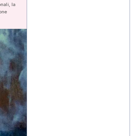
ali, la
ione