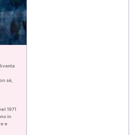
diventa
a
on sé,
nel 1971
no in
re e