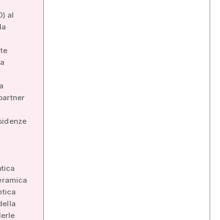
0) al
la
rte
va
a
partner
esidenze
ntica
ceramica
ntica
della
derle