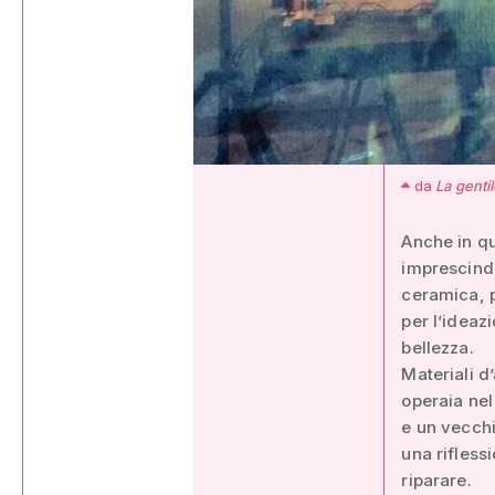
da
La gentil
Anche in qu
imprescindi
ceramica, p
per l’ideazi
bellezza.
Materiali d’
operaia nel
e un vecch
una rifless
riparare.