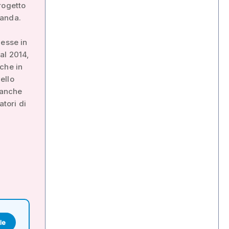
rogetto
tanda.
desse in
Dal 2014,
che in
vello
 anche
atori di
le