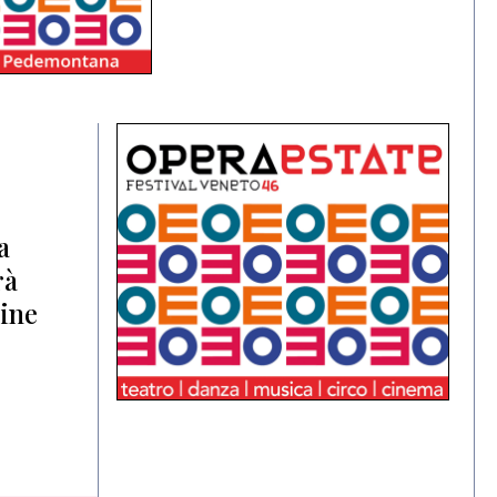
a
rà
ine