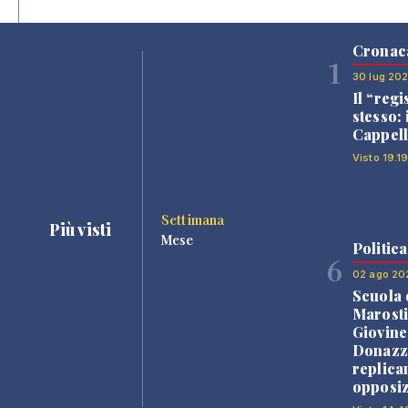
Cronac
1
30 lug 20
Il “regi
stesso: 
Cappell
Visto 19.19
Settimana
Più visti
Mese
Politica
6
02 ago 20
Scuola 
Marosti
Giovine
Donazz
replica
opposiz