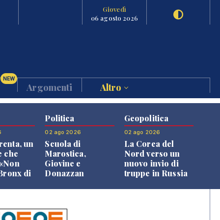
Giovedì
06 agosto 2026
NEW
Argomenti
Altro
Politica
Geopolitica
6
02 ago 2026
02 ago 2026
enta, un
Scuola di
La Corea del
e che
Marostica,
Nord verso un
 «Non
Giovine e
nuovo invio di
 Bronx di
Donazzan
truppe in Russia
 qui si
replicano alle
e»
opposizioni