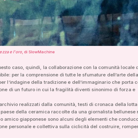
ezza e l'oro
, di SlowMachine
esto caso, quindi, la collaborazione con la comunità locale 
bile: per la comprensione di tutte le sfumature dell’arte dell
er l’indagine della tradizione e dell’immaginario che porta c
one di un futuro in cui la fragilità diventi sinonimo di forza e
archivio realizzati dalla comunità, testi di cronaca della lotta
 paese della ceramica raccolte da una giornalista bellunese 
io amico giapponese sono alcuni degli elementi che conduco
ione personale e collettiva sulla ciclicità del costruire, rompe