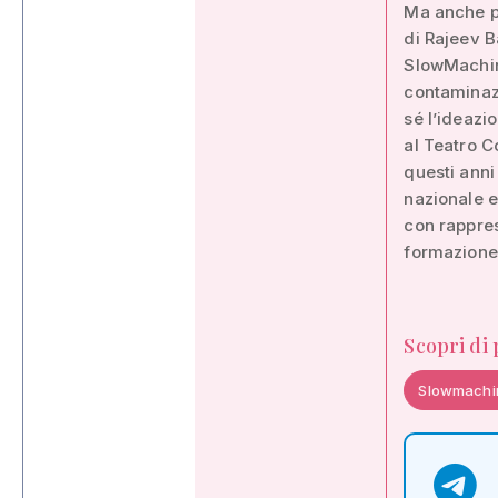
Ma anche pr
di Rajeev B
SlowMachine
contaminazi
sé l’ideazio
al Teatro C
questi anni 
nazionale e
con rapprese
formazione e
Scopri di
Slowmachi