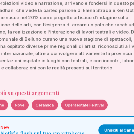
oiezioni video e narrazione, arrivano e fondersi in questo p
adhan, che vede la partecipazione di Elena Strada e Ken Go
 nasce nel 2012 come progetto artistico d’indagine sulla
one delle arti, con l’esigenza di creare un polo che racchiu
ne, la realizzazione e l’interazione di lavori teatrali e video. 
omunale di Belluno curano una nuova stagione di spettacoli, 
ha ospitato diverse prime regionali di artisti riconosciuti a li
 internazionale, oltre a coinvolgere attivamente la provincia
ntazioni ospitate in luoghi non teatrali, e con incontri, labor
 collaborazioni con le realtà presenti sul territorio.
 più su questi argomenti
ne
Nove
Ceramica
Operaestate Festival
New
Unisciti al Cana
Notizie flash sul tuo smartphone