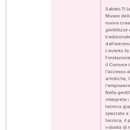
Sabato 11 (a
Museo della
nuova creaz
gentilezza e
tradizional
dall’estremo
L’evento fa
Fondazione 
il Comune di
l’accesso al
artistiche,
l’empowermen
Nella gent
interpreta 
tecnica gia
spezzata e 
tecnica, il 
volontà di 