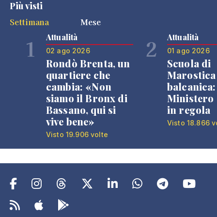
Più visti
Settimana
Mese
Attualità
Attualità
1
2
02 ago 2026
01 ago 2026
Rondò Brenta, un
Scuola di
quartiere che
Marostica 
cambia: «Non
balcanica: 
siamo il Bronx di
Ministero 
Bassano, qui si
in regola
vive bene»
Visto 18.866 v
Visto 19.906 volte