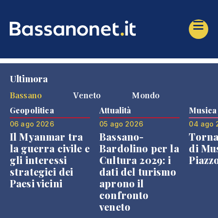
Ultimora
Bassano
Veneto
Mondo
Geopolitica
Attualità
Musica
06 ago 2026
05 ago 2026
04 ago 
Il Myanmar tra
Bassano-
Torna
la guerra civile e
Bardolino per la
di Mus
gli interessi
Cultura 2029: i
Piazz
strategici dei
dati del turismo
Paesi vicini
aprono il
confronto
veneto