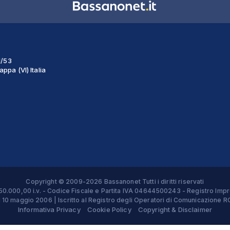
1/53
ppa (VI) Italia
Copyright © 2009-2026 Bassanonet Tutti i diritti riservati
 € 50.000,00 i.v. - Codice Fiscale e Partita IVA 04644500243 - Registro 
el 10 maggio 2006 | Iscritto al Registro degli Operatori di Comunicazion
Informativa Privacy
Cookie Policy
Copyright & Disclaimer