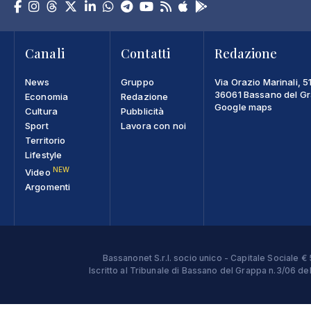
Canali
Contatti
Redazione
News
Gruppo
Via Orazio Marinali, 5
36061 Bassano del Gra
Economia
Redazione
Google maps
Cultura
Pubblicità
Sport
Lavora con noi
Territorio
Lifestyle
NEW
Video
Argomenti
Bassanonet S.r.l. socio unico - Capitale Sociale
Iscritto al Tribunale di Bassano del Grappa n.3/06 d