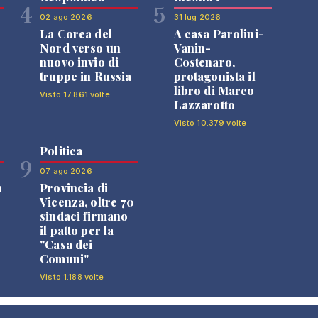
4
5
02 ago 2026
31 lug 2026
La Corea del
A casa Parolini-
Nord verso un
Vanin-
nuovo invio di
Costenaro,
truppe in Russia
protagonista il
libro di Marco
Visto 17.861 volte
Lazzarotto
Visto 10.379 volte
Politica
9
07 ago 2026
a
Provincia di
Vicenza, oltre 70
sindaci firmano
il patto per la
"Casa dei
Comuni"
Visto 1.188 volte