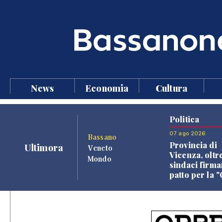
News
Economia
Cultura
Politica
07 ago 2026
Bassano
Provincia di
Ultimora
Veneto
Vicenza, oltr
Mondo
sindaci firma
patto per la 
dei Comuni"