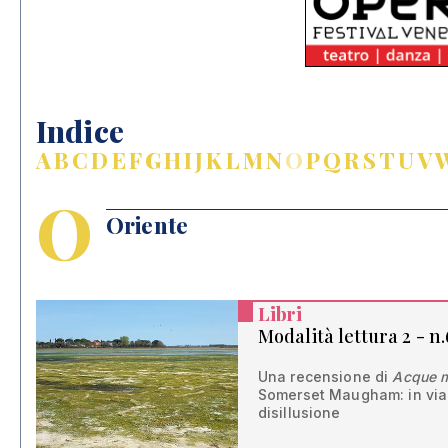
Indice
A
B
C
D
E
F
G
H
I
J
K
L
M
N
O
P
Q
R
S
T
U
V
O
Oriente
Libri
Modalità lettura 2 - n.
Una recensione di
Acque m
Somerset Maugham: in via
disillusione