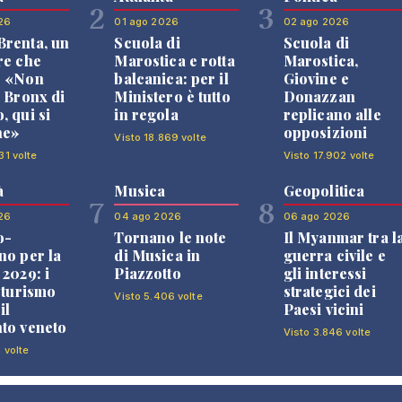
2
3
26
01 ago 2026
02 ago 2026
renta, un
Scuola di
Scuola di
re che
Marostica e rotta
Marostica,
: «Non
balcanica: per il
Giovine e
l Bronx di
Ministero è tutto
Donazzan
, qui si
in regola
replicano alle
ne»
opposizioni
Visto 18.869 volte
31 volte
Visto 17.902 volte
à
Musica
Geopolitica
7
8
26
04 ago 2026
06 ago 2026
o-
Tornano le note
Il Myanmar tra l
no per la
di Musica in
guerra civile e
 2029: i
Piazzotto
gli interessi
l turismo
strategici dei
Visto 5.406 volte
il
Paesi vicini
to veneto
Visto 3.846 volte
 volte