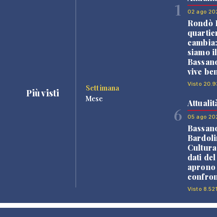
1
02 ago 20
Rondò B
quartie
cambia
siamo i
Bassano
vive be
Visto 20.9
Settimana
Più visti
Mese
Attualit
6
05 ago 20
Bassan
Bardoli
Cultura
dati de
aprono 
confron
Visto 8.521