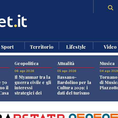
Sport
Territorio
Lifestyle
Video
Geopolitica
Attualità
Musica
06 ago 2026
05 ago 2026
04 ago 202
Il Myanmar tra la
Bassano-
Tornano 
e 70
guerra civile e gli
Bardolino per la
di Music
no il
interessi
Cultura 2029: i
Piazzott
"Casa
strategici dei
dati del turismo
Paesi vicini
aprono il
confronto veneto