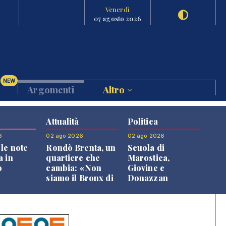
Venerdì
07 agosto 2026
NEW
Argomenti
Altro
Attualità
Politica
6
02 ago 2026
02 ago 2026
le note
Rondò Brenta, un
Scuola di
a in
quartiere che
Marostica,
o
cambia: «Non
Giovine e
siamo il Bronx di
Donazzan
Bassano, qui si
replicano alle
vive bene»
opposizioni