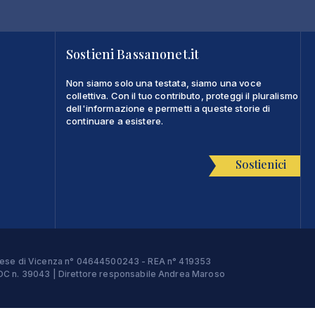
Sostieni Bassanonet.it
Non siamo solo una testata, siamo una voce
collettiva. Con il tuo contributo, proteggi il pluralismo
dell'informazione e permetti a queste storie di
continuare a esistere.
Sostienici
Imprese di Vicenza n° 04644500243 - REA n° 419353
e ROC n. 39043 | Direttore responsabile Andrea Maroso