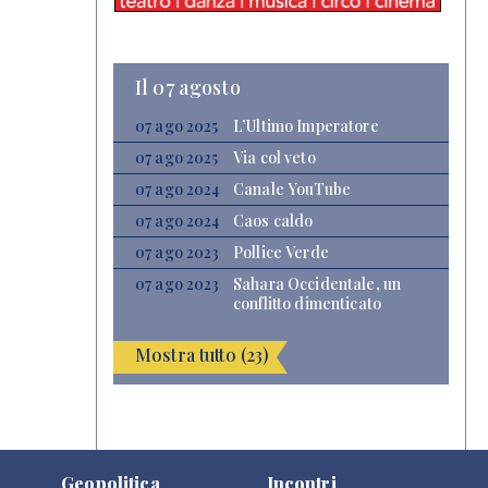
Il 07 agosto
07 ago 2025
L’Ultimo Imperatore
07 ago 2025
Via col veto
07 ago 2024
Canale YouTube
07 ago 2024
Caos caldo
07 ago 2023
Pollice Verde
07 ago 2023
Sahara Occidentale, un
conflitto dimenticato
Mostra tutto (23)
Geopolitica
Incontri