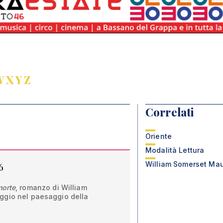
W
X
Y
Z
Correlati
Oriente
Modalità Lettura
William Somerset M
6
orte
, romanzo di William
ggio nel paesaggio della