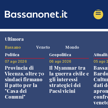
Ultimora
Bassano
Veneto
Mondo
Politica
Geopolitica
Attualit
07 ago 2026
06 ago 2026
05 ago 
Provincia di
Il Myanmar tra
Bassa
Vicenza, oltre 70
la guerra civile e
Bardo
sindaci firmano
gli interessi
Cultur
il patto per la
strategici dei
dati d
"Casa dei
Paesi vicini
apron
Comuni"
confr
venet