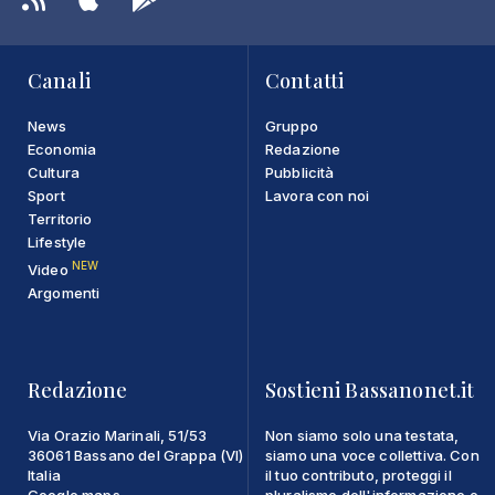
Canali
Contatti
News
Gruppo
Economia
Redazione
Cultura
Pubblicità
Sport
Lavora con noi
Territorio
Lifestyle
NEW
Video
Argomenti
Redazione
Sostieni Bassanonet.it
Via Orazio Marinali, 51/53
Non siamo solo una testata,
36061 Bassano del Grappa (VI)
siamo una voce collettiva. Con
Italia
il tuo contributo, proteggi il
Google maps
pluralismo dell'informazione e