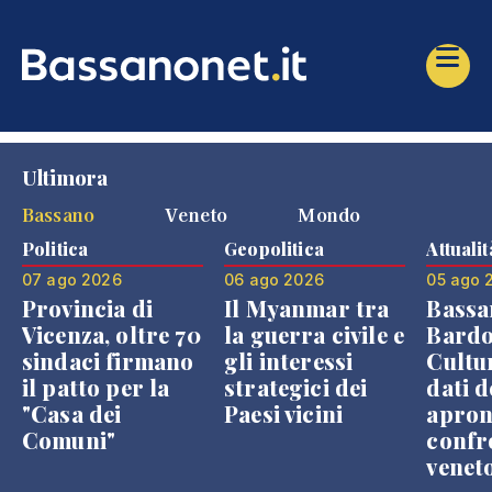
Ultimora
Bassano
Veneto
Mondo
Politica
Geopolitica
Attualit
07 ago 2026
06 ago 2026
05 ago 
Provincia di
Il Myanmar tra
Bassa
Vicenza, oltre 70
la guerra civile e
Bardo
sindaci firmano
gli interessi
Cultur
il patto per la
strategici dei
dati d
"Casa dei
Paesi vicini
apron
Comuni"
confr
venet