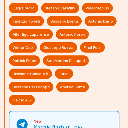
Luigi D'Agrò
Stefano Zarattini
Pala Infoplus
Fabrizio Tonelli
Bassano Eventi
Antonio Dario
Alter Ego Luparense
Antonio Peron
Winter Cup
Giuseppe Ruzza
Final Four
Patrick Pitton
San Martino Di Lupari
Divisione Calcio A 5
Futsal
Bassano Del Grappa
Andrea Zonta
Calcio A 5
New
Notizie flash sul tuo