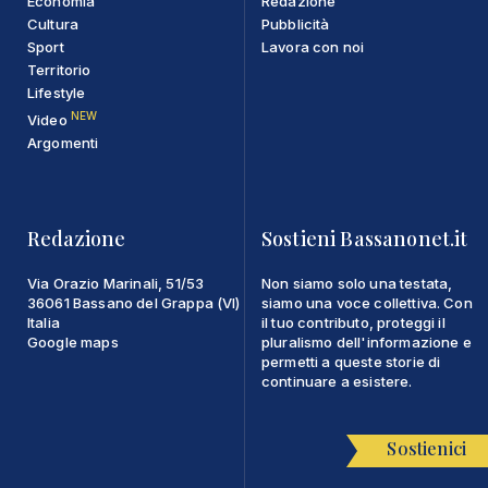
Economia
Redazione
Cultura
Pubblicità
Sport
Lavora con noi
Territorio
Lifestyle
NEW
Video
Argomenti
Redazione
Sostieni Bassanonet.it
Via Orazio Marinali, 51/53
Non siamo solo una testata,
36061 Bassano del Grappa (VI)
siamo una voce collettiva. Con
Italia
il tuo contributo, proteggi il
Google maps
pluralismo dell'informazione e
permetti a queste storie di
continuare a esistere.
Sostienici