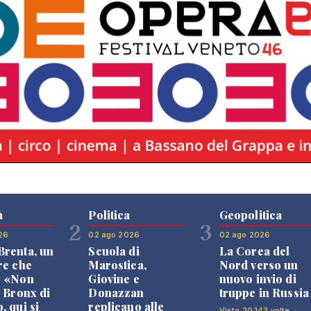
à
Politica
Geopolitica
2
3
26
02 ago 2026
02 ago 2026
renta, un
Scuola di
La Corea del
re che
Marostica,
Nord verso un
: «Non
Giovine e
nuovo invio di
l Bronx di
Donazzan
truppe in Russia
, qui si
replicano alle
Visto 20.143 volte