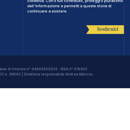
collettiva. Con il tuo contributo, proteggi il pluralismo
dell'informazione e permetti a queste storie di
continuare a esistere.
Sostienici
Imprese di Vicenza n° 04644500243 - REA n° 419353
e ROC n. 39043 | Direttore responsabile Andrea Maroso