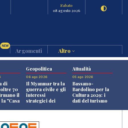
Sabato
08 agosto 2026
NEW
Argomenti
Altro
Geopolitica
Attualità
6
06 ago 2026
05 ago 2026
a di
Il Myanmar tra la
Bassano-
 oltre 70
guerra civile e gli
Bardolino per la
irmano il
interessi
Cultura 2029: i
 la "Casa
strategici dei
dati del turismo
uni"
Paesi vicini
aprono il
confronto veneto