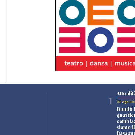
Attualit
1
02 ago 20
Rondò B
quartie
cambia
siamo i
Bassano