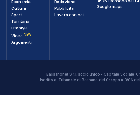
36061 Bassano del Gra
Economia
Redazione
Google maps
Cultura
Pubblicità
Sport
Lavora con noi
Territorio
Lifestyle
NEW
Video
Argomenti
Bassanonet S.r.l. socio unico - Capitale Sociale
Iscritto al Tribunale di Bassano del Grappa n.3/06 d