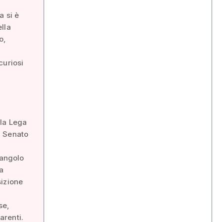
a si è
lla
o,
curiosi
lla Lega
l Senato
 angolo
a
sizione
se,
arenti.