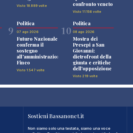
confronto veneto
Visto 18.889 volte
Visto 11.156 volte
Politica
Politica
9
10
07 ago 2026
08 ago 2026
Futuro Nazionale
Mostra dei
0
conferma il
Presepi a San
sostegno
Giovanni:
all'amministrazione
dietrofront della
Finco
giunta e critiche
dell'opposizione
Visto 1.547 volte
Visto 219 volte
Sostieni Bassanonet.it
Non siamo solo una testata, siamo una voce