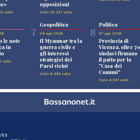
ne»
opposizioni
35 volte
Visto 20.227 volte
Geopolitica
Politica
7
8
26
06 ago 2026
07 ago 2026
 le note
Il Myanmar tra la
Provincia di
ca in
guerra civile e
Vicenza, oltre 7
to
gli interessi
sindaci firmano
strategici dei
il patto per la
0 volte
Paesi vicini
"Casa dei
Comuni"
Visto 6.484 volte
Visto 4.041 volte
1/53