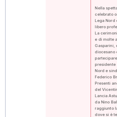
Nella spett
celebrato o
Lega Nord e
libero prof
La cerimoni
e di molte 
Gasparini, 
diocesano d
partecipare 
presidente 
Nord e sind
Federico Br
Presenti an
del Vicenti
Lancia Astu
da Nino Bal
raggiunto l
dove si è te