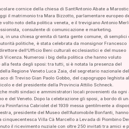
acolare cornice della chiesa di Sant’Antonio Abate a Marostic
ggi il matrimonio tra Mara Bizzotto, parlamentare europeo de
 volto noto della politica veneta, e il trevigiano Antonio Merl
essionista, consulente di comunicazione e marketing.
a, in una chiesa gremita di tanta gente comune, di semplici 
autorità politiche, è stata celebrata da monsignor Francesco
direttore dell’Ufficio Beni culturali ecclesiastici e del museo
i Vicenza. Numerosi i big della politica che hanno voluto
alla festa degli sposi: tra tutti, si è notata la presenza del
della Regione Veneto Luca Zaia, del segretario nazionale de
aco di Treviso Gian Paolo Gobbo, del capogruppo leghista a
icolo e del presidente della Provincia Attilio Schneck.
che molti sindaci e amministratori locali provenienti da ogni
no e del Veneto. Dopo la celebrazione gli sposi, a bordo di un
ra Pininfarina Cabriolet del 1939 messa gentilmente a dispo
estra, presidente del Museo dell’Automobile Bonfanti, hanno
a cinquecentesca Villa Cà Marcello a Levada di Piombino De
nuto il ricevimento nuziale con oltre 250 invitati tra amici e p