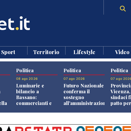
Sport
Territorio
Lifestyle
Video
Politica
Politica
Politica
08 ago 2026
07 ago 2026
07 ago 202
Luminarie e
Futuro Nazionale
Provinci
n
bilancio a
conferma il
Vicenza,
Bassano:
sostegno
sindaci f
ella
commercianti e
all'amministrazione
patto per
che
cittadini verso
Finco
dei Com
ione
una quota
volontaria