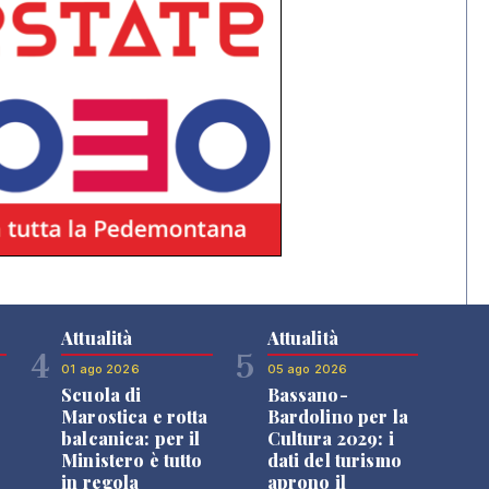
Attualità
Attualità
4
5
01 ago 2026
05 ago 2026
Scuola di
Bassano-
Marostica e rotta
Bardolino per la
balcanica: per il
Cultura 2029: i
Ministero è tutto
dati del turismo
in regola
aprono il