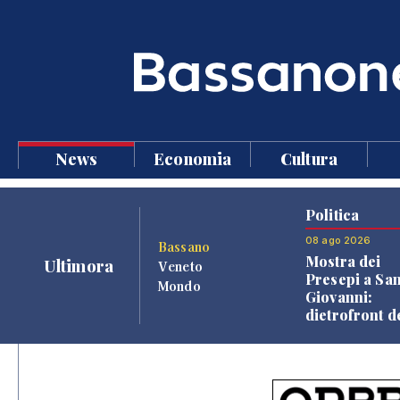
News
Economia
Cultura
Politica
08 ago 2026
Bassano
Mostra dei
Ultimora
Veneto
Presepi a Sa
Mondo
Giovanni:
dietrofront d
giunta e criti
dell'opposiz