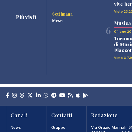
vive be
Visto 23.2
Settimana
Più visti
Mese
Musica
6
04 ago 20
Tornano
di Musi
Piazzot
Visto 6.73
Canali
Contatti
Redazione
News
Gruppo
Via Orazio Marinali, 5