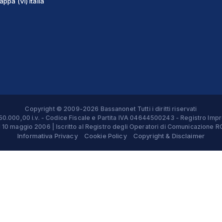
ppa (VI) Italia
Copyright © 2009-2026 Bassanonet Tutti i diritti riservati
 € 50.000,00 i.v. - Codice Fiscale e Partita IVA 04644500243 - Registro 
el 10 maggio 2006 | Iscritto al Registro degli Operatori di Comunicazion
Informativa Privacy
Cookie Policy
Copyright & Disclaimer