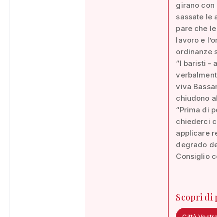
girano con 
sassate le 
pare che le 
lavoro e l’
ordinanze s
“I baristi 
verbalmente
viva Bassan
chiudono all
“Prima di po
chiederci c
applicare r
degrado del
Consiglio c
Scopri di
Città Vostr