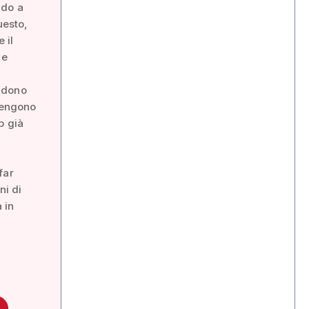
ndo a
uesto,
 il
ve
endono
ntengono
b già
far
ni di
 in