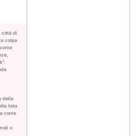
città di
tta colpa
a come
nze,
à”.
ola
o della
lla lista
nea come
rali o