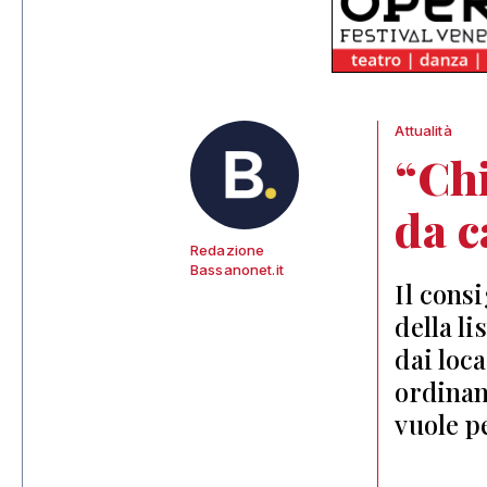
Attualità
“Chi
da c
Redazione
Bassanonet.it
Il cons
della li
dai loca
ordinanz
vuole p