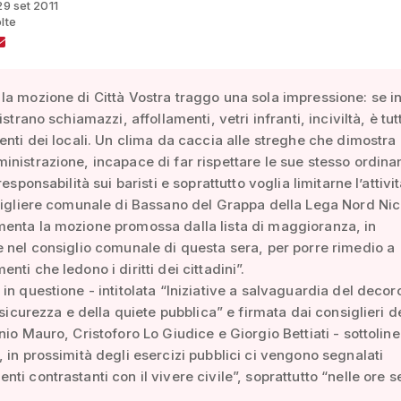
29 set 2011
lte
a mozione di Città Vostra traggo una sola impressione: se in 
istrano schiamazzi, affollamenti, vetri infranti, inciviltà, è tu
enti dei locali. Un clima da caccia alle streghe che dimostr
nistrazione, incapace di far rispettare le sue stesso ordina
responsabilità sui baristi e soprattutto voglia limitarne l’attivit
sigliere comunale di Bassano del Grappa della Lega Nord Nic
enta la mozione promossa dalla lista di maggioranza, in
 nel consiglio comunale di questa sera, per porre rimedio a
ti che ledono i diritti dei cittadini”.
in questione - intitolata “Iniziative a salvaguardia del decor
 sicurezza e della quiete pubblica” e firmata dai consiglieri de
nio Mauro, Cristoforo Lo Giudice e Giorgio Bettiati - sottoli
 in prossimità degli esercizi pubblici ci vengono segnalati
ti contrastanti con il vivere civile”, soprattutto “nelle ore se