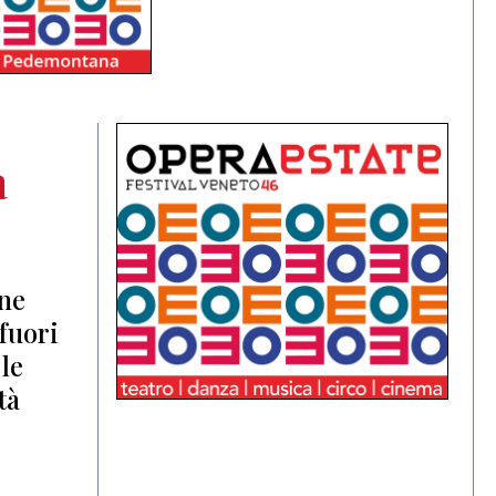
a
one
 fuori
 le
tà