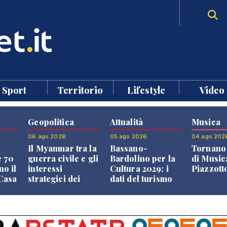
Sport
Territorio
Lifestyle
Video
Geopolitica
Attualità
Musica
06 ago 2026
05 ago 2026
04 ago 202
Il Myanmar tra la
Bassano-
Tornano 
e 70
guerra civile e gli
Bardolino per la
di Music
no il
interessi
Cultura 2029: i
Piazzott
"Casa
strategici dei
dati del turismo
Paesi vicini
aprono il
confronto veneto