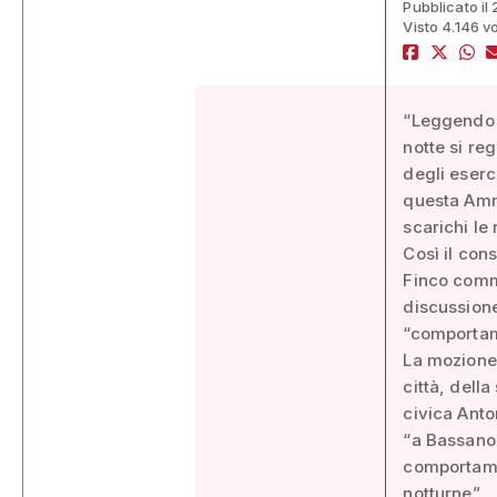
Pubblicato il 
Visto 4.146 vo
“Leggendo l
notte si reg
degli eserc
questa Ammi
scarichi le 
Così il con
Finco comm
discussione
“comportamen
La mozione 
città, della
civica Anto
“a Bassano,
comportamen
notturne”.