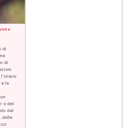
isti e
i di
one
o di
azioni
 l'orario
 e la
 un
r o del
ndo dal
, delle
azzi