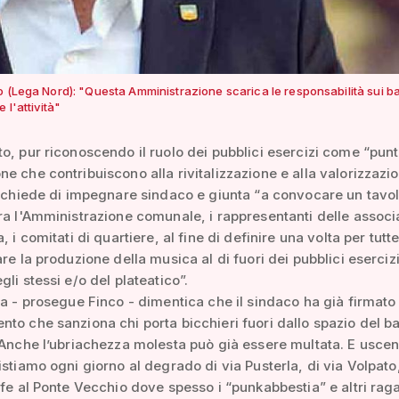
 (Lega Nord): "Questa Amministrazione scarica le responsabilità sui bar
e l'attività"
o, pur riconoscendo il ruolo dei pubblici esercizi come “punt
e che contribuiscono alla rivitalizzazione e alla valorizzazi
” chiede di impegnare sindaco e giunta “a convocare un tavol
ra l'Amministrazione comunale, i rappresentanti delle associ
, i comitati di quartiere, al fine di definire una volta per tutte
are la produzione della musica al di fuori dei pubblici esercizi
li stessi e/o del plateatico”.
ra - prosegue Finco - dimentica che il sindaco ha già firmato
to che sanziona chi porta bicchieri fuori dallo spazio del ba
 Anche l’ubriachezza molesta può già essere multata. E usce
istiamo ogni giorno al degrado di via Pusterla, di via Volpato
ofe al Ponte Vecchio dove spesso i “punkabbestia” e altri rag