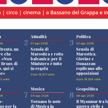
à
Attualità
Politica
2
3
26
01 ago 2026
02 ago 2026
renta, un
Scuola di
Scuola di
re che
Marostica e rotta
Marostica,
: «Non
balcanica: per il
Giovine e
l Bronx di
Ministero è tutto
Donazzan
, qui si
in regola
replicano alle
ne»
opposizioni
Visto 18.871 volte
85 volte
Visto 18.259 volte
à
Musica
Geopolitica
7
8
26
04 ago 2026
06 ago 2026
o-
Tornano le note
Il Myanmar tra l
no per la
di Musica in
guerra civile e