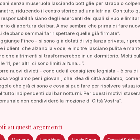
cani senza museruola lasciando bottiglie per strada o colpe
anatre, riducendo il centro storico ad una latrina. Con tutto q
responsabilità siano degli esercenti dei quali si vuole limitare
orario di apertura dei bar. A me sembra che prima di fare nuo
i debbano semmai far rispettare quelle già firmate”.
- aggiunge Finco - si sono già dotati di vigilanza privata, ripr
 i clienti che alzano la voce, e inoltre lasciano pulita e ma
o che altrimenti si trasformerebbe in un dormitorio. Molti pu
e 11, per altri ci sono limiti all’una…”.
rre nuovi divieti - conclude il consigliere leghista - è ora di
osa vogliamo per i giovani, che idea di città abbiamo, come 
egole che già ci sono e cosa si può fare per risolvere situazio
 tutto indipendenti dai bar notturni. Per questi motivi stasera
omunale non condividerò la mozione di Città Vostra”.
 più su questi argomenti
a
Mozione
Lega Nord
Nicola Finco
Esercizi Pubblici