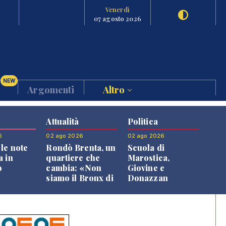
Venerdì
07 agosto 2026
NEW
Argomenti
Altro
Attualità
Politica
6
02 ago 2026
02 ago 2026
le note
Rondò Brenta, un
Scuola di
a in
quartiere che
Marostica,
o
cambia: «Non
Giovine e
siamo il Bronx di
Donazzan
Bassano, qui si
replicano alle
vive bene»
opposizioni