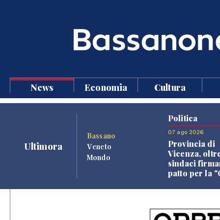
News
Economia
Cultura
Politica
07 ago 2026
Bassano
Provincia di
Ultimora
Veneto
Vicenza, oltr
Mondo
sindaci firma
patto per la 
dei Comuni"