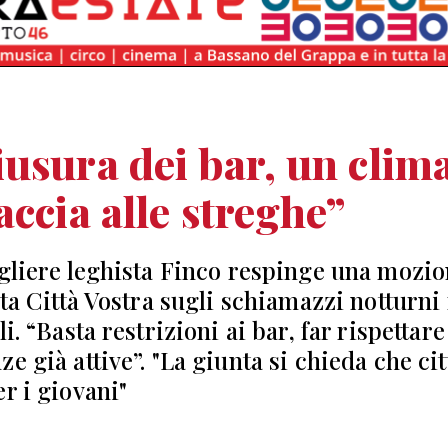
usura dei bar, un clim
accia alle streghe”
igliere leghista Finco respinge una mozi
sta Città Vostra sugli schiamazzi notturni
li. “Basta restrizioni ai bar, far rispettare
e già attive”. "La giunta si chieda che cit
er i giovani"