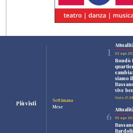
Attualit
1
02 ago 20
Rondò B
quartie
cambia
siamo i
Bassano
vive be
Visto 21.2
Settimana
Più visti
Mese
Attualit
6
05 ago 20
Bassan
Bardoli