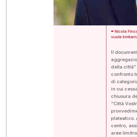
Nicola Finco
vuole limitarn
Il document
aggregazion
della città
confronto t
di categoria
in cui cess
chiusura deg
“Città Vost
provvedimen
plateatico.
centro, ass
aree limitr