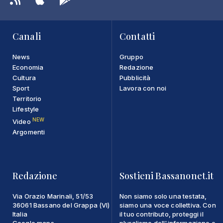
Canali
Contatti
News
Gruppo
Economia
Redazione
Cultura
Pubblicità
Sport
Lavora con noi
Territorio
Lifestyle
NEW
Video
Argomenti
Redazione
Sostieni Bassanonet.it
Via Orazio Marinali, 51/53
Non siamo solo una testata,
36061 Bassano del Grappa (VI)
siamo una voce collettiva. Con
Italia
il tuo contributo, proteggi il
Google maps
pluralismo dell'informazione e