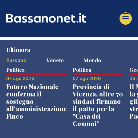
Ultimora
Bassano
Veneto
Mondo
Politica
Politica
Geo
07 ago 2026
07 ago 2026
06 
Futuro Nazionale
Provincia di
Il
conferma il
Vicenza, oltre 70
la 
sostegno
sindaci firmano
gli
all'amministrazione
il patto per la
st
Finco
"Casa dei
Pae
Comuni"