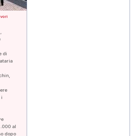
vori
,
e
e di
ataria
chin,
nere
 i
ve
0.000 al
iso dopo