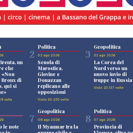
à
Politica
Geopolitica
2
3
26
02 ago 2026
02 ago 2026
renta, un
Scuola di
La Corea del
re che
Marostica,
Nord verso un
: «Non
Giovine e
nuovo invio di
l Bronx di
Donazzan
truppe in Russia
, qui si
replicano alle
Visto 20.137 volte
ne»
opposizioni
28 volte
Visto 20.220 volte
Geopolitica
Politica
7
8
26
06 ago 2026
07 ago 2026
 le note
Il Myanmar tra la
Provincia di
ca in
guerra civile e
Vicenza, oltre 7