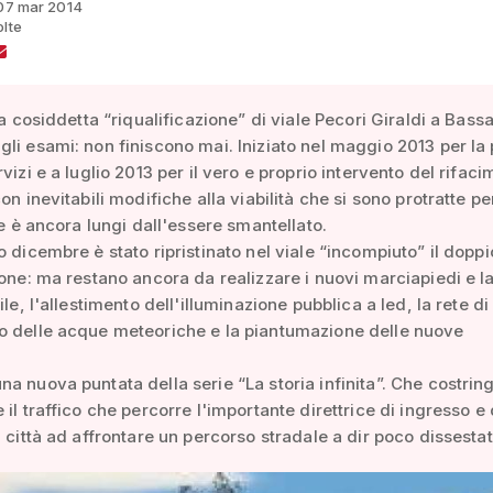
 07 mar 2014
olte
lla cosiddetta “riqualificazione” di viale Pecori Giraldi a Bass
li esami: non finiscono mai. Iniziato nel maggio 2013 per la 
vizi e a luglio 2013 per il vero e proprio intervento del rifac
on inevitabili modifiche alla viabilità che si sono protratte p
ere è ancora lungi dall'essere smantellato.
o dicembre è stato ripristinato nel viale “incompiuto” il dopp
ione: ma restano ancora da realizzare i nuovi marciapiedi e l
ile, l'allestimento dell'illuminazione pubblica a led, la rete di
o delle acque meteoriche e la piantumazione delle nuove
a nuova puntata della serie “La storia infinita”. Che costrin
 il traffico che percorre l'importante direttrice di ingresso e 
a città ad affrontare un percorso stradale a dir poco dissestat