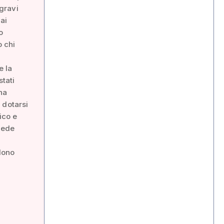
 gravi
ai
o
o chi
e la
stati
na
 dotarsi
ico e
iede
ndono