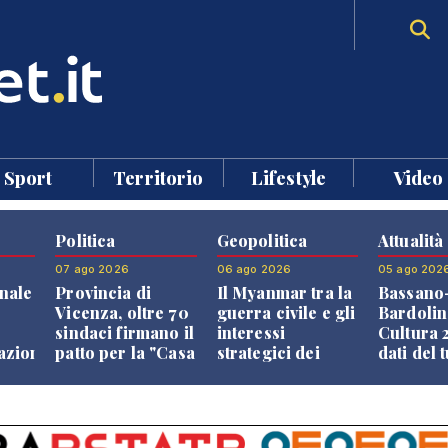
Sport
Territorio
Lifestyle
Video
Politica
Geopolitica
Attualità
07 ago 2026
06 ago 2026
05 ago 202
nale
Provincia di
Il Myanmar tra la
Bassano
Vicenza, oltre 70
guerra civile e gli
Bardolin
sindaci firmano il
interessi
Cultura 2
razione
patto per la "Casa
strategici dei
dati del 
dei Comuni"
Paesi vicini
aprono i
confront