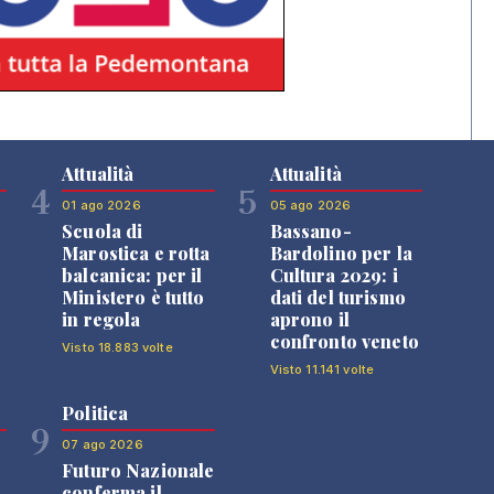
Attualità
Attualità
4
5
01 ago 2026
05 ago 2026
Scuola di
Bassano-
Marostica e rotta
Bardolino per la
balcanica: per il
Cultura 2029: i
Ministero è tutto
dati del turismo
in regola
aprono il
confronto veneto
Visto 18.883 volte
Visto 11.141 volte
Politica
9
07 ago 2026
Futuro Nazionale
0
conferma il