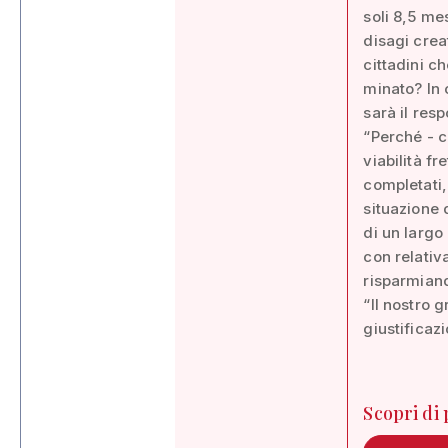
soli 8,5 mes
disagi crea
cittadini c
minato? In c
sarà il res
“Perché - co
viabilità f
completati,
situazione 
di un largo
con relati
risparmiand
“Il nostro 
giustificazi
Scopri di