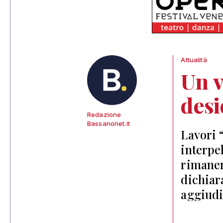
Attualità
Un v
desi
Redazione
Bassanonet.it
Lavori 
interpe
rimaner
dichiara
aggiudi