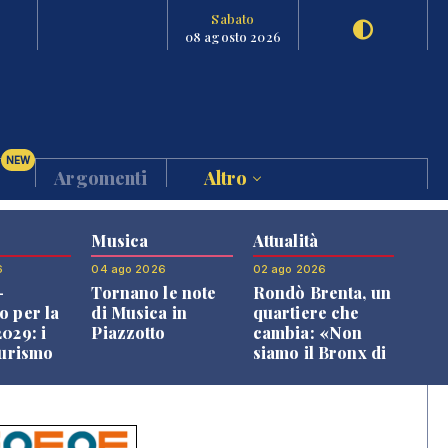
Sabato
08 agosto 2026
NEW
Argomenti
Altro
Musica
Attualità
6
04 ago 2026
02 ago 2026
-
Tornano le note
Rondò Brenta, un
o per la
di Musica in
quartiere che
029: i
Piazzotto
cambia: «Non
turismo
siamo il Bronx di
l
Bassano, qui si
o veneto
vive bene»