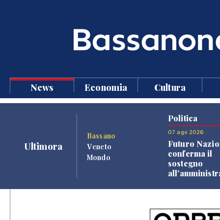
News
Economia
Cultura
Politica
07 ago 2026
Bassano
Futuro Nazio
Ultimora
Veneto
conferma il
Mondo
sostegno
all'amminist
Finco