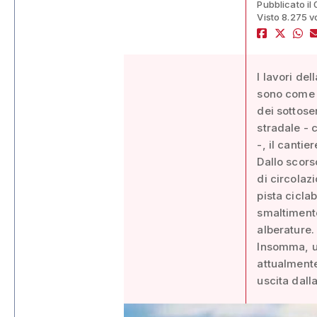
Pubblicato il
Visto 8.275 v
I lavori de
sono come g
dei sottoser
stradale - c
-, il canti
Dallo scors
di circolaz
pista ciclab
smaltiment
alberature.
Insomma, un
attualmente
uscita dall