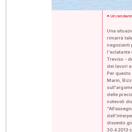
Un rendering
Una situazi
rimarrà tal
negozianti p
l'eclatante
Treviso - de
dei lavori 
Per questo 
Marin, Bizz
sull'argome
delle precis
notevoli dis
“All’assegna
dell'interp
dissesto gi
30.4.2013 c