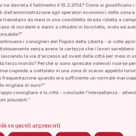
i ne decreta il fallimento il 19.2.2014? Come si giustificano i
ti dall’amministrazione agli operatori economici della zona e 
he transitano da mesi in una cosiddetta strada ridotta a camp
aso di incidenti e danni a cittadini in bicicletta, moto ed aut
ponsabile?”
ntinuano i consiglieri del Popolo della Libertà - si volle aprir
rettolosamente senza avere la certezza che i lavori sarebbero 
 lasciando la via d’accesso ad ovest della città per mesi in u
da terzo mondo? Perché si sono sprecate notevoli risorse per
 marciapiede a ciottolato in una zona di scarso appetito turist
va frequentazione quando era sufficiente un normale marciap
o migliaia di euro?”
gruppo consigliare e la città - conclude l'interpellanza - atte
oni plausibili.”
 più su questi argomenti