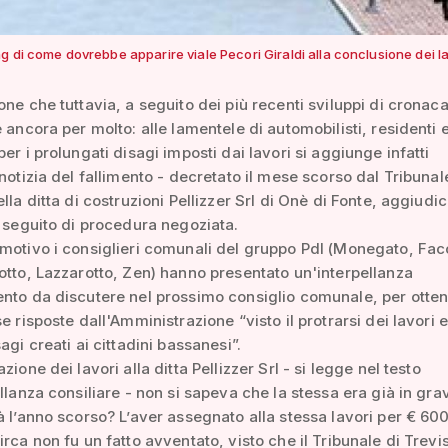
 di come dovrebbe apparire viale Pecori Giraldi alla conclusione dei la
one che tuttavia, a seguito dei più recenti sviluppi di cronaca
e ancora per molto: alle lamentele di automobilisti, residenti 
er i prolungati disagi imposti dai lavori si aggiunge infatti
 notizia del fallimento - decretato il mese scorso dal Tribunal
lla ditta di costruzioni Pellizzer Srl di Onè di Fonte, aggiudic
a seguito di procedura negoziata.
motivo i consiglieri comunali del gruppo Pdl (Monegato, Fac
otto, Lazzarotto, Zen) hanno presentato un'interpellanza
nto da discutere nel prossimo consiglio comunale, per otte
e risposte dall'Amministrazione “visto il protrarsi dei lavori e
agi creati ai cittadini bassanesi”.
zione dei lavori alla ditta Pellizzer Srl - si legge nel testo
ellanza consiliare - non si sapeva che la stessa era già in gra
à l’anno scorso? L’aver assegnato alla stessa lavori per € 60
irca non fu un fatto avventato, visto che il Tribunale di Trev