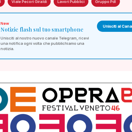
l
Viale Pecori Giraldi
Lavori Pubblici
Gruppo Pdl
New
Unisciti al Cana
Notizie flash sul tuo smartphone
Unisciti al nostro nuovo canale Telegram, ricevi
una notifica ogni volta che pubblichiamo una
notizia.