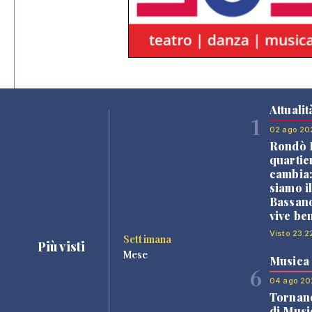
Attualit
1
02 ago 20
Rondò B
quartie
cambia
siamo i
Bassano
vive be
Visto 23.2
Settimana
Più visti
Mese
Musica
6
04 ago 20
Tornano
di Musi