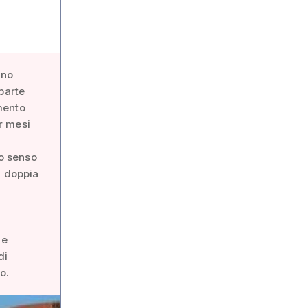
ano
parte
imento
er mesi
io senso
a doppia
ge
di
o.