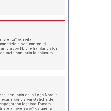
del Brenta” querela
canotizie.it per “contenuti
 un gruppo Fb che ha rilanciato i
 denuncia annuncia la chiusura
u
anza-denuncia della Lega Nord in
recarie condizioni statiche del
 capogruppo leghista Tamara
“triste anniversario” da quella