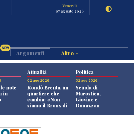
Venerdì
07 agosto 2026
NEW
Argomenti
Altro
Attualità
Politica
6
02 ago 2026
02 ago 2026
le note
Rondò Brenta, un
Scuola di
a in
quartiere che
Marostica,
o
cambia: «Non
Giovine e
siamo il Bronx di
Donazzan
Bassano, qui si
replicano alle
vive bene»
opposizioni