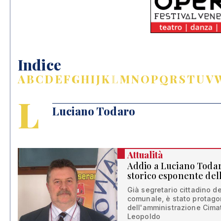
Indice
A
B
C
D
E
F
G
H
I
J
K
L
M
N
O
P
Q
R
S
T
U
V
L
Luciano Todaro
Attualità
Addio a Luciano Todar
storico esponente del
Già segretario cittadino de
comunale, è stato protagon
dell'amministrazione Cimatt
Leopoldo