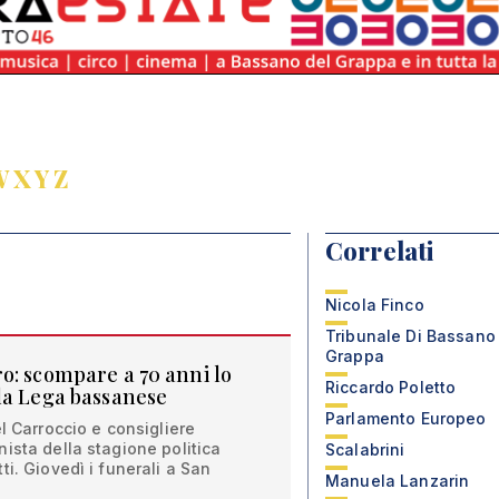
W
X
Y
Z
Correlati
Nicola Finco
Tribunale Di Bassano
Grappa
o: scompare a 70 anni lo
Riccardo Poletto
la Lega bassanese
Parlamento Europeo
l Carroccio e consigliere
ista della stagione politica
Scalabrini
i. Giovedì i funerali a San
Manuela Lanzarin