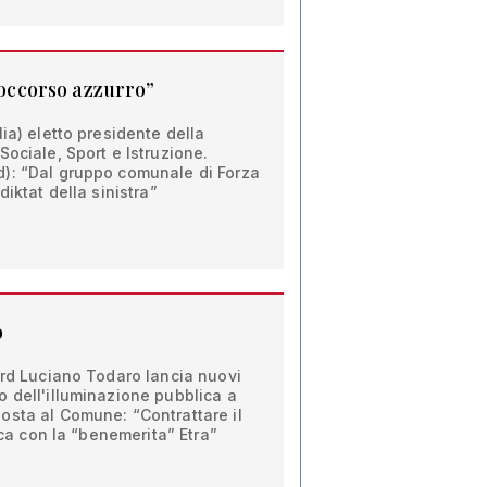
“soccorso azzurro”
ia) eletto presidente della
Sociale, Sport e Istruzione.
): “Dal gruppo comunale di Forza
diktat della sinistra”
o
ord Luciano Todaro lancia nuovi
 dell'illuminazione pubblica a
osta al Comune: “Contrattare il
rica con la “benemerita” Etra”