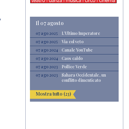
y
Il 07 agosto
07 ago 2025
L’Ultimo Imperatore
07 ago 2025
Via col veto
07 ago 2024
Canale YouTube
07 ago 2024
Caos caldo
07 ago 2023
Pollice Verde
07 ago 2023
Sahara Occidentale, un
conflitto dimenticato
Mostra tutto (23)