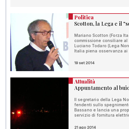
Politica
Scotton, la Lega e il 
Mariano Scotton (Forza Ital
commissione consiliare al 
Luciano Todaro (Lega Nord
Italia piena osservanza ai 
19 set 2014
Attualità
Appuntamento al bui
Il segretario della Lega N
fendenti sullo spegnimento
Bassano e lancia una prop
servizio di fornitura elett
21 ago 2014