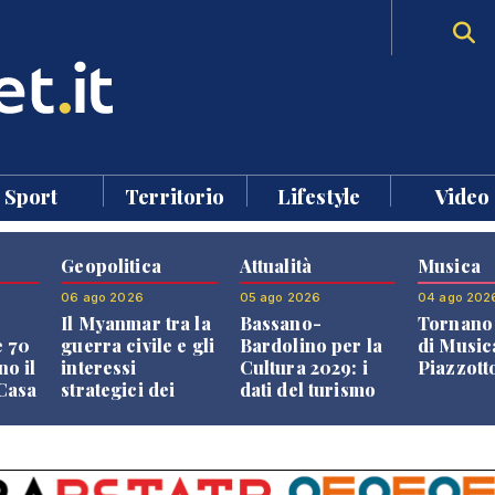
Sport
Territorio
Lifestyle
Video
Geopolitica
Attualità
Musica
06 ago 2026
05 ago 2026
04 ago 202
Il Myanmar tra la
Bassano-
Tornano 
e 70
guerra civile e gli
Bardolino per la
di Music
no il
interessi
Cultura 2029: i
Piazzott
"Casa
strategici dei
dati del turismo
Paesi vicini
aprono il
confronto veneto