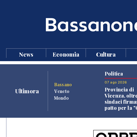
News
Economia
Cultura
Politica
07 ago 2026
Bassano
Provincia di
Ultimora
Veneto
Vicenza, oltr
Mondo
sindaci firma
patto per la 
dei Comuni"