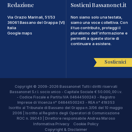
Redazione
Sostieni Bassanonet.it
Via Orazio Marinali, 51/53
Non siamo solo una testata,
36061 Bassano del Grappa (VI)
siamo una voce collettiva. Con
Italia
il tuo contributo, proteggi il
Google maps
pluralismo dell'informazione e
permetti a queste storie di
continuare a esistere.
Sostienici
Copyright © 2009-2026 Bassanonet Tutti i diritti riservati
Bassanonet S.r.l. socio unico - Capitale Sociale € 50.000,00 i.v.
- Codice Fiscale e Partita IVA 04644500243 - Registro
Imprese di Vicenza n° 04644500243 - REA n° 419353
Iscritto al Tribunale di Bassano del Grappa n.3/06 del 10 maggio
2006 | Iscritto al Registro degli Operatori di Comunicazione
ROC n. 39043 | Direttore responsabile Andrea Maroso
Informativa Privacy
Cookie Policy
Copyright & Disclaimer