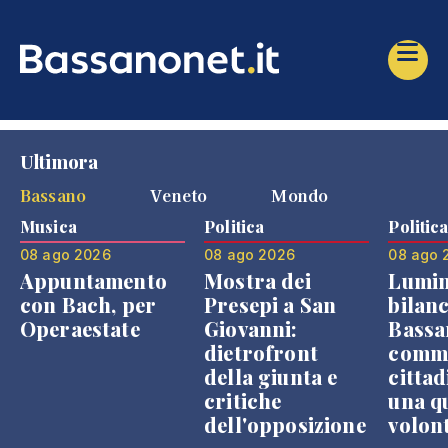
Ultimora
Bassano
Veneto
Mondo
Musica
Politica
Politic
08 ago 2026
08 ago 2026
08 ago 
Appuntamento
Mostra dei
Lumin
con Bach, per
Presepi a San
bilanc
Operaestate
Giovanni:
Bassa
dietrofront
comme
della giunta e
cittad
critiche
una q
dell'opposizione
volon