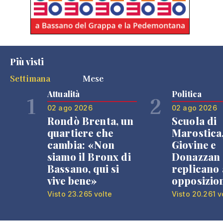
Più visti
Settimana
Mese
Attualità
Politica
1
2
02 ago 2026
02 ago 2026
Rondò Brenta, un
Scuola di
quartiere che
Marostica
cambia: «Non
Giovine e
siamo il Bronx di
Donazzan
Bassano, qui si
replicano 
vive bene»
opposizio
Visto 23.265 volte
Visto 20.261 v