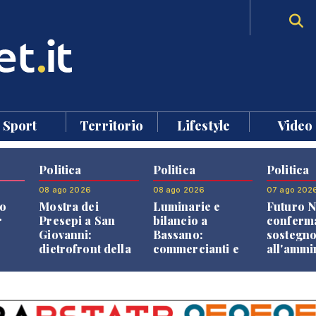
Sport
Territorio
Lifestyle
Video
Politica
Politica
Politica
08 ago 2026
08 ago 2026
07 ago 202
o
Mostra dei
Luminarie e
Futuro N
r
Presepi a San
bilancio a
conferma
Giovanni:
Bassano:
sostegn
dietrofront della
commercianti e
all'ammi
giunta e critiche
cittadini verso
Finco
dell'opposizione
una quota
volontaria