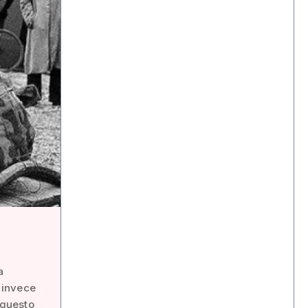
a
o invece
 questo