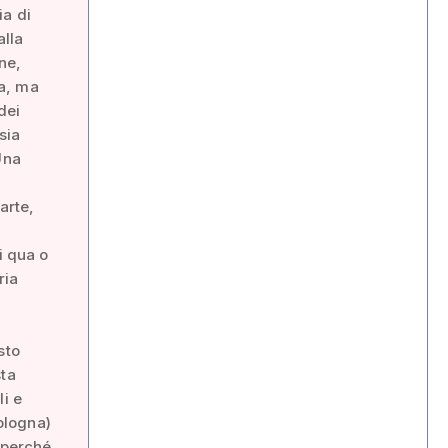
ia di
alla
ne,
ta, ma
dei
sia
Una
arte,
i qua o
ria
sto
sta
li e
Bologna)
 perché