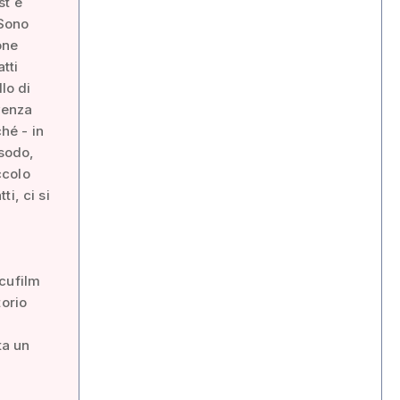
st e
 Sono
one
tti
lo di
venza
hé - in
Esodo,
ccolo
i, ci si
ocufilm
torio
ta un