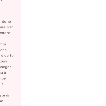
ritorio
one. Per
rettore
tito
 che
 è certo
toria,
assegna
ca è
 per
 la
ste di
ne