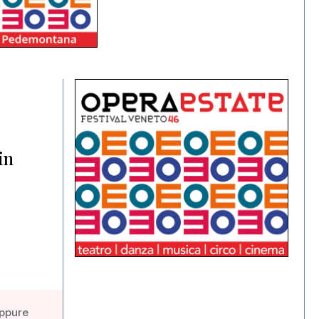
in
eppure