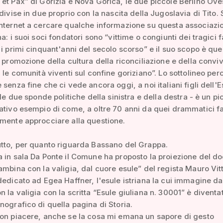
et Pax” di Gorizia e Nova Gorica, le due piccole Berlino Ove
 divise in due proprio con la nascita della Jugoslavia di Tito.
nternet a cercare qualche informazione su questa associazi
a: i suoi soci fondatori sono “vittime o congiunti dei tragici fa
 i primi cinquant'anni del secolo scorso” e il suo scopo è quel
a promozione della cultura della riconciliazione e della convi
a le comunità viventi sul confine goriziano”. Lo sottolineo perc
 senza fine che ci vede ancora oggi, a noi italiani figli dell'
 le due sponde politiche della sinistra e della destra - è un pi
ativo esempio di come, a oltre 70 anni da quei drammatici fatt
mente approcciare alla questione.
tto, per quanto riguarda Bassano del Grappa.
 in sala Da Ponte il Comune ha proposto la proiezione del d
ambina con la valigia, dal cuore esule” del regista Mauro Vit
dedicato ad Egea Haffner, l'esule istriana la cui immagine da
 la valigia con la scritta “Esule giuliana n. 30001” è diventa
nografico di quella pagina di Storia.
on piacere, anche se la cosa mi emana un sapore di gesto