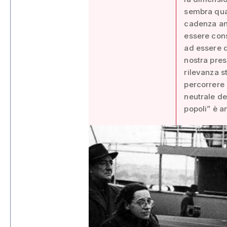
sembra quas
cadenza ann
essere cons
ad essere q
nostra pres
rilevanza s
percorrere 
neutrale de
popoli” è a