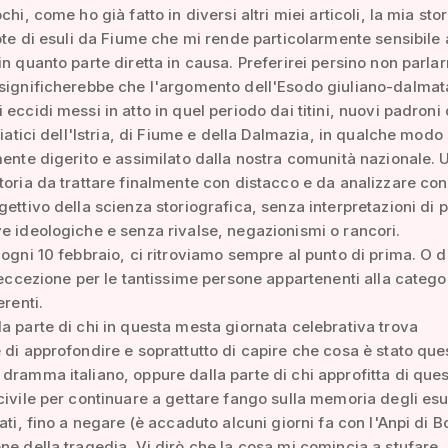
chi, come ho già fatto in diversi altri miei articoli, la mia stor
pote di esuli da Fiume che mi rende particolarmente sensibile 
in quanto parte diretta in causa. Preferirei persino non parlar
 significherebbe che l'argomento dell'Esodo giuliano-dalma
 eccidi messi in atto in quel periodo dai titini, nuovi padroni 
riatici dell'Istria, di Fiume e della Dalmazia, in qualche modo 
mente digerito e assimilato dalla nostra comunità nazionale. 
toria da trattare finalmente con distacco e da analizzare con
gettivo della scienza storiografica, senza interpretazioni di p
e ideologiche e senza rivalse, negazionismi o rancori.
 ogni 10 febbraio, ci ritroviamo sempre al punto di prima. O d
a eccezione per le tantissime persone appartenenti alla catego
erenti.
a parte di chi in questa mesta giornata celebrativa trova
 di approfondire e soprattutto di capire che cosa è stato que
dramma italiano, oppure dalla parte di chi approfitta di que
civile per continuare a gettare fango sulla memoria degli esu
bati, fino a negare (è accaduto alcuni giorni fa con l'Anpi di 
ne della tragedia. Vi dirò che la cosa mi comincia a stufare,