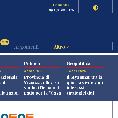
Domenica
09 agosto 2026
NEW
Argomenti
Altro
Politica
Geopolitica
6
07 ago 2026
06 ago 2026
azionale
Provincia di
Il Myanmar tra la
 il
Vicenza, oltre 70
guerra civile e gli
o
sindaci firmano il
interessi
nistrazione
patto per la "Casa
strategici dei
dei Comuni"
Paesi vicini