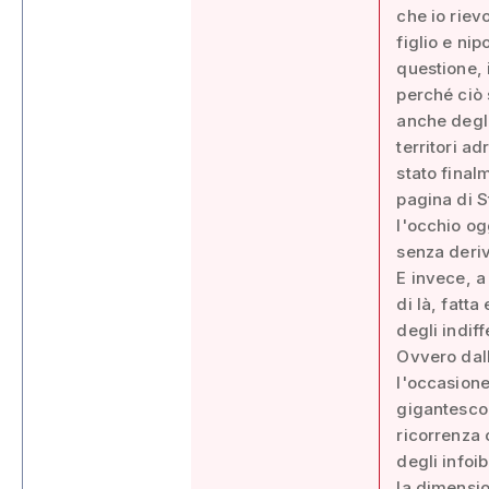
che io rievo
figlio e ni
questione, 
perché ciò
anche degli
territori ad
stato final
pagina di S
l'occhio og
senza deriv
E invece, a
di là, fatt
degli indiff
Ovvero dall
l'occasione
gigantesco 
ricorrenza 
degli infoi
la dimensio