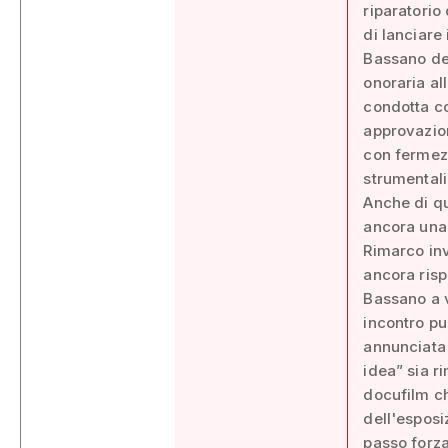
riparatorio
di lanciare
Bassano de
onoraria al
condotta co
approvazion
con fermezz
strumentali
Anche di qu
ancora una 
Rimarco inv
ancora risp
Bassano a v
incontro pu
annunciata 
idea” sia r
docufilm c
dell'esposi
passo forza