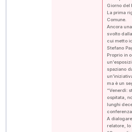
Giorno del
La prima ri
Comune.
Ancora una v
svolto dall
cui metto id
Stefano Pag
Proprio in o
un'esposizi
spaziano da
un'iniziativ
ma è un seg
“Venerdì: st
ospitata, 
lunghi dece
conferenza 
A dialogare
relatore, l