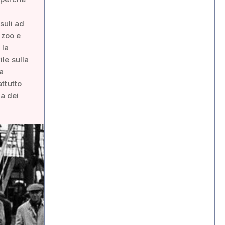
suli ad
 zoo e
 la
le sulla
a
ttutto
pa dei