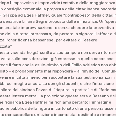
 dopo l'improvviso e improvvido tentativo della maggioranz
 in consiglio comunale la proposta della cittadinanza onoraria
l Grappa ad Egea Haffner, quale “contrappeso” della cittad
la senatrice Liliana Segre proposta dalle minoranze. Un'oper
n una tale improvvisazione, e senza chiedere la preventiva
e della diretta interessata, da portare la signora Haffner a ri
a l'onorificenza bassanese, per evitare di “essere
zzata”.
esta vicenda ho già scritto a suo tempo e non serve ritornar
volta sulle considerazioni già espresse in quella occasione.
ece il fatto che la esule-simbolo dell'Esilio adriatico non abb
osto - e probabilmente mai risponderà - all'invito del Comun
enire in città almeno per raccontare la sua testimonianza in
bblico, meglio ancora se con gli studenti, e che l'intenzione
allora dal sindaco Pavan di “riaprire la partita” e di “farle c
imasta lettera morta. La proiezione questa sera a Bassano del
he riguarda Egea Haffner mi richiama pertanto l'immagine
zione pubblica della figura in cartonato di una persona assen
to per suggellare un'azione incompiuta, destinata a rimanere