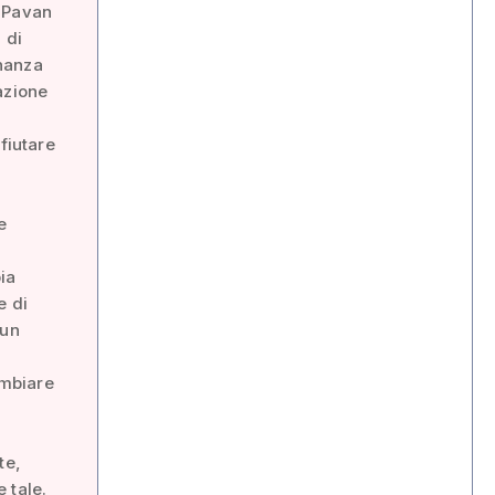
a Pavan
 di
inanza
azione
fiutare
e
ia
e di
 un
ambiare
te,
 tale.