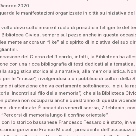
 Ricordo 2020.
guarda le manifestazioni organizzate in città su iniziativa del
olta devo sottolineare il ruolo di presidio intelligente del ter
a Biblioteca Civica, sempre sul pezzo anche in questa occasi
ealmente ancora un “like” allo spirito di iniziativa del suo di
liantini.
ccasione del Giorno del Ricordo, infatti, la Biblioteca ha alles
one con una ricca bibliografia di testi dedicati alla tematica,
lla saggistica storica alla narrativa, alla memorialistica. Non
a per le “masse”, rivolgendosi a un pubblico di cultori della S
no di attenzione che va certamente sottolineato. In più la r
oria. Incontri sul filo della memoria”, che alla Biblioteca Civi
non poteva non occuparsi anche quest'anno di queste vicende
nni dimenticate. È accaduto venerdì scorso, 7 febbraio, con
“Percorsi di memoria lungo il confine orientale”.
 con lo storico bassanese Francesco Tessarolo è stato, in ve
o storico goriziano Franco Miccoli, presidente dell'associazio