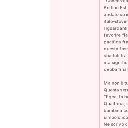
“Concordia 
Berlino Est
andato su i
italo-sloven
riguardanti
favorire “l
pacifica fr
questa fase
sbattuti tra
ma signific
debba final
Ma non è tu
Questa sera
“Egea, la b
Quattrina, 
bambina con
simbolo ico
Ne scrivo c