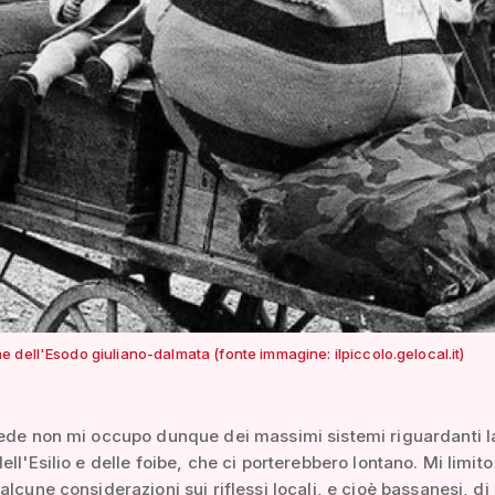
 dell'Esodo giuliano-dalmata (fonte immagine: ilpiccolo.gelocal.it)
ede non mi occupo dunque dei massimi sistemi riguardanti l
ell'Esilio e delle foibe, che ci porterebbero lontano. Mi limit
alcune considerazioni sui riflessi locali, e cioè bassanesi, di