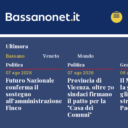
Ultimora
Bassano
Veneto
Mondo
Politica
Politica
Geo
07 ago 2026
07 ago 2026
06 
Futuro Nazionale
Provincia di
Il
conferma il
Vicenza, oltre 70
la 
sostegno
sindaci firmano
gli
all'amministrazione
il patto per la
st
Finco
"Casa dei
Pae
Comuni"