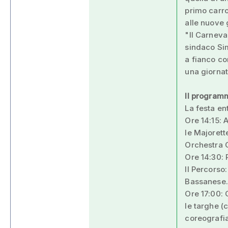
primo carro
alle nuove 
"Il Carneva
sindaco Sim
a fianco co
una giornat
Il programm
La festa en
Ore 14:15: 
le Majoret
Orchestra 
Ore 14:30: 
Il Percorso
Bassanese.
Ore 17:00: 
le targhe (
coreografia