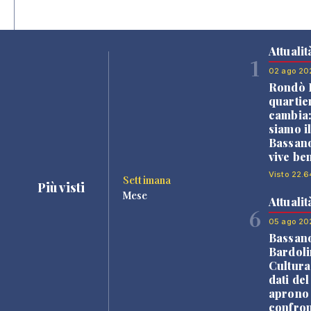
Attualit
1
02 ago 20
Rondò B
quartie
cambia
siamo i
Bassano
vive be
Visto 22.6
Settimana
Più visti
Mese
Attualit
6
05 ago 20
Bassan
Bardoli
Cultura
dati de
aprono 
confron