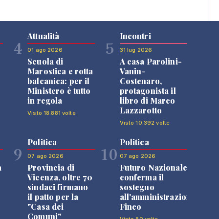
Attualità
Incontri
4
5
01 ago 2026
31 lug 2026
Scuola di
A casa Parolini-
Marostica e rotta
Vanin-
balcanica: per il
Costenaro,
Ministero è tutto
protagonista il
in regola
libro di Marco
Lazzarotto
Visto 18.881 volte
Visto 10.392 volte
Politica
Politica
9
10
07 ago 2026
07 ago 2026
a
Provincia di
Futuro Nazionale
Vicenza, oltre 70
conferma il
sindaci firmano
sostegno
il patto per la
all'amministrazione
"Casa dei
Finco
Comuni"
Visto 80 volte