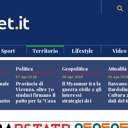
Sport
Territorio
Lifestyle
Video
Politica
Geopolitica
Attualità
07 ago 2026
06 ago 2026
05 ago 202
nale
Provincia di
Il Myanmar tra la
Bassano
Vicenza, oltre 70
guerra civile e gli
Bardolin
sindaci firmano il
interessi
Cultura 2
razione
patto per la "Casa
strategici dei
dati del 
dei Comuni"
Paesi vicini
aprono i
confront