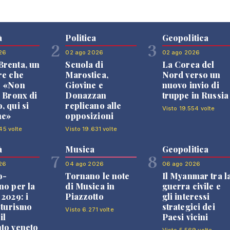
à
Politica
Geopolitica
2
3
26
02 ago 2026
02 ago 2026
renta, un
Scuola di
La Corea del
re che
Marostica,
Nord verso un
: «Non
Giovine e
nuovo invio di
l Bronx di
Donazzan
truppe in Russia
, qui si
replicano alle
Visto 19.554 volte
ne»
opposizioni
45 volte
Visto 19.631 volte
à
Musica
Geopolitica
7
8
26
04 ago 2026
06 ago 2026
o-
Tornano le note
Il Myanmar tra l
no per la
di Musica in
guerra civile e
 2029: i
Piazzotto
gli interessi
l turismo
strategici dei
Visto 6.271 volte
il
Paesi vicini
to veneto
Visto 5.569 volte