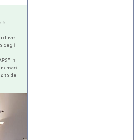
e è
to dove
o degli
APS” in
e numeri
cito del