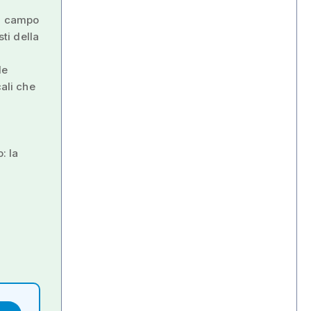
in campo
sti della
le
cali che
: la