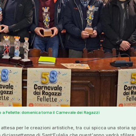
 a Fellette: domenica torna il Carnevale dei Ragazzi
attesa per le creazioni artistiche, tra cui spicca una storia s
n diciassettenne di Sant’Eulalia che quest'anno vedrà sfilare 