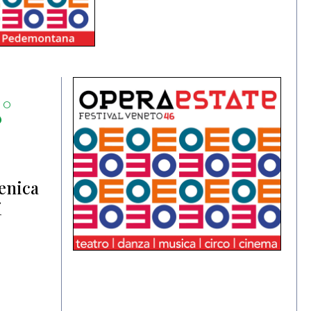
°
menica
i