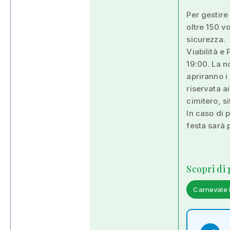
Per gestire
oltre 150 vo
sicurezza.
Viabilità e
19:00. La n
apriranno i 
riservata a
cimitero, s
In caso di 
festa sarà 
Scopri di
Carnevale D