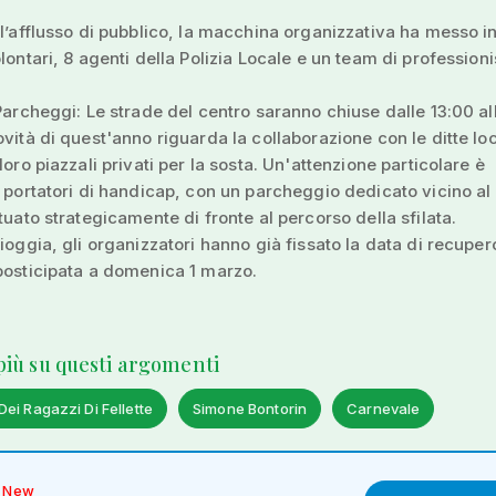
 l’afflusso di pubblico, la macchina organizzativa ha messo 
lontari, 8 agenti della Polizia Locale e un team di professioni
 Parcheggi: Le strade del centro saranno chiuse dalle 13:00 al
ovità di quest'anno riguarda la collaborazione con le ditte lo
loro piazzali privati per la sosta. Un'attenzione particolare è
i portatori di handicap, con un parcheggio dedicato vicino al
ituato strategicamente di fronte al percorso della sfilata.
pioggia, gli organizzatori hanno già fissato la data di recupero
posticipata a domenica 1 marzo.
 più su questi argomenti
ei Ragazzi Di Fellette
Simone Bontorin
Carnevale
New