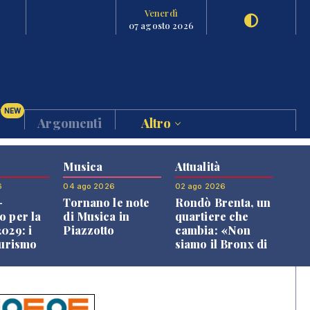
Venerdì
07 agosto 2026
NEW
Argomenti
Altro
Musica
Attualità
6
04 ago 2026
02 ago 2026
-
Tornano le note
Rondò Brenta, un
o per la
di Musica in
quartiere che
029: i
Piazzotto
cambia: «Non
turismo
siamo il Bronx di
l
Bassano, qui si
o veneto
vive bene»