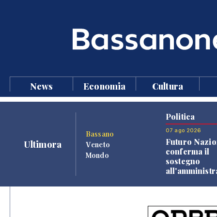
News
Economia
Cultura
Politica
07 ago 2026
Bassano
Futuro Nazio
Ultimora
Veneto
conferma il
Mondo
sostegno
all'amminist
Finco