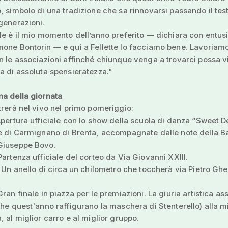
, simbolo di una tradizione che sa rinnovarsi passando il te
generazioni.
le è il mio momento dell’anno preferito — dichiara con entus
one Bontorin — e qui a Fellette lo facciamo bene. Lavoriam
n le associazioni affinché chiunque venga a trovarci possa v
a di assoluta spensieratezza."
a della giornata
trerà nel vivo nel primo pomeriggio:
Apertura ufficiale con lo show della scuola di danza “Sweet D
te di Carmignano di Brenta, accompagnate dalle note della 
Giuseppe Bovo.
Partenza ufficiale del corteo da Via Giovanni XXIII.
: Un anello di circa un chilometro che toccherà via Pietro Ghe
Gran finale in piazza per le premiazioni. La giuria artistica a
che quest'anno raffigurano la maschera di Stenterello) alla m
, al miglior carro e al miglior gruppo.