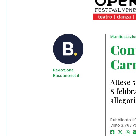
Manifestazio
Cont
Carn
Redazione
Bassanonet.it
Attese 
8 febbra
allegor
Pubblicato il
Visto 3.763 v