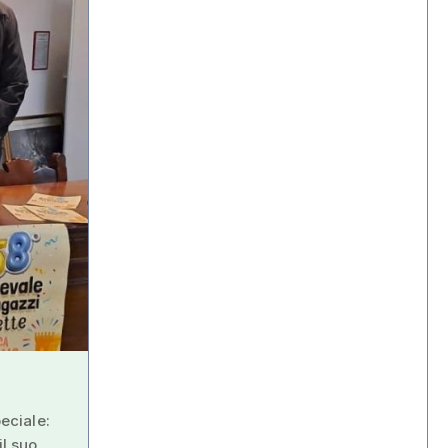
peciale:
il suo