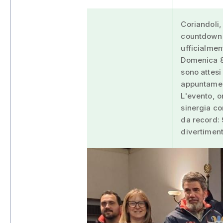
Coriandoli,
countdown p
ufficialmen
Domenica 8 
sono attesi
appuntamenti
L'evento, o
sinergia co
da record: 
divertiment