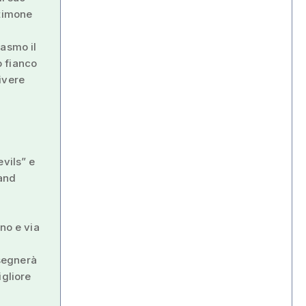
stimone
iasmo il
o fianco
ivere
evils” e
Band
no e via
ssegnerà
igliore