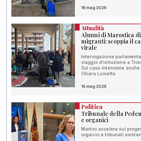
18 mag 2026
Attualità
Alunni di Marostica di
migranti: scoppia il ca
virale
Interrogazione parlamentare
viaggio d’istruzione a Trie
Sul caso interviene anche 
Chiara Luisetto
16 mag 2026
Politica
Tribunale della Pedem
e organici
Martini accelera sul proget
organici e tribunali esisten