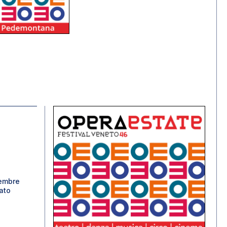
tembre
fato