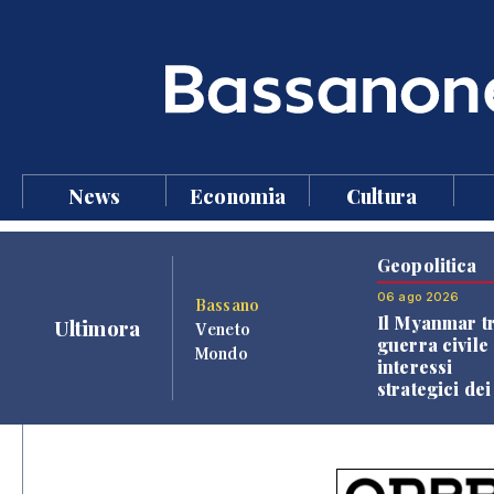
News
Economia
Cultura
Geopolitica
06 ago 2026
Bassano
Il Myanmar tr
Ultimora
Veneto
guerra civile 
Mondo
interessi
strategici dei
Paesi vicini