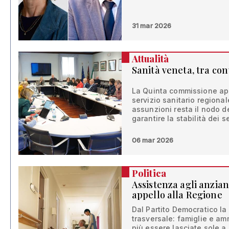
31 mar 2026
Attualità
Sanità veneta, tra con
La Quinta commissione app
servizio sanitario regional
assunzioni resta il nodo d
garantire la stabilità dei s
06 mar 2026
Politica
Assistenza agli anziani
appello alla Regione
Dal Partito Democratico la
trasversale: famiglie e am
più essere lasciate sole a