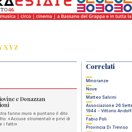
W
X
Y
Z
Correlati
Minoranze
Nove
Matteo Salvini
Giovine e Donazzan
ioni
Associazione 26 Set
1944 - Vittorio Andol
stra fanno muro e puntano il dito
tto: «Accuse strumentali e privi di
Fabio Poli
 i fatti»
Provincia Di Treviso