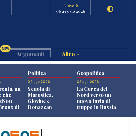
Giovedì
06 agosto 2026
NEW
Argomenti
Altro
Politica
Geopolitica
6
02 ago 2026
02 ago 2026
enta, un
Scuola di
La Corea del
e che
Marostica,
Nord verso un
 «Non
Giovine e
nuovo invio di
 Bronx di
Donazzan
truppe in Russia
 qui si
replicano alle
e»
opposizioni