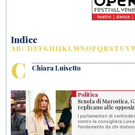
Indice
A
B
C
D
E
F
G
H
I
J
K
L
M
N
O
P
Q
R
S
T
U
V
C
Chiara Luisetto
Politica
Scuola di Marostica, 
replicano alle opposiz
I parlamentari di centrode
contro la consigliera Luise
fondamento da chi distorce