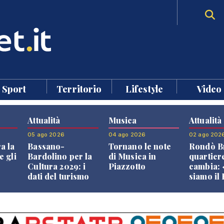
Sport
Territorio
Lifestyle
Video
Attualità
Musica
Attualità
05 ago 2026
04 ago 2026
02 ago 202
a la
Bassano-
Tornano le note
Rondò Br
e gli
Bardolino per la
di Musica in
quartier
Cultura 2029: i
Piazzotto
cambia:
dati del turismo
siamo il
aprono il
Bassano,
confronto veneto
vive ben