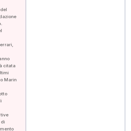
 del
ndazione
o.
l
errari,
ranno
à citata
ltimi
rto Marin
otto
i
ative
 di
rimento