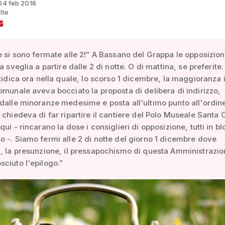
 04 feb 2016
lte
e si sono fermate alle 2!” A Bassano del Grappa le opposizion
a sveglia a partire dalle 2 di notte. O di mattina, se preferite.
atidica ora nella quale, lo scorso 1 dicembre, la maggioranza 
omunale aveva bocciato la proposta di delibera di indirizzo,
dalle minoranze medesime e posta all'ultimo punto all'ordin
 chiedeva di far ripartire il cantiere del Polo Museale Santa 
ui - rincarano la dose i consiglieri di opposizione, tutti in b
 -. Siamo fermi alle 2 di notte del giorno 1 dicembre dove
, la presunzione, il pressapochismo di questa Amministrazi
ciuto l'epilogo.”