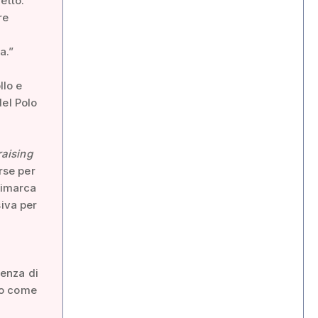
etto.”
re
i
a.”
llo e
del Polo
raising
rse per
rimarca
siva per
i
senza di
amo come