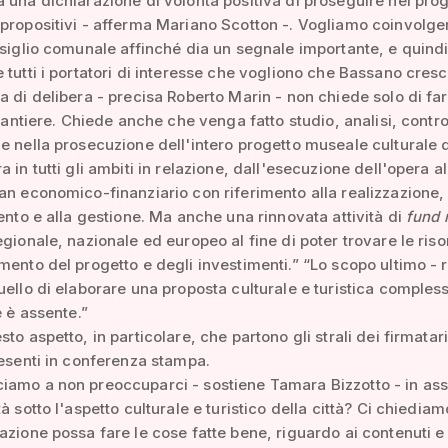
 una dichiarazione di volontà positiva di proseguire nel prog
propositivi - afferma Mariano Scotton -. Vogliamo coinvolge
nsiglio comunale affinché dia un segnale importante, e quind
 tutti i portatori di interesse che vogliono che Bassano cresc
a di delibera - precisa Roberto Marin - non chiede solo di far
l cantiere. Chiede anche che venga fatto studio, analisi, contro
e nella prosecuzione dell'intero progetto museale culturale 
 in tutti gli ambiti in relazione, dall'esecuzione dell'opera al
an economico-finanziario con riferimento alla realizzazione,
mento e alla gestione. Ma anche una rinnovata attività di
fund 
egionale, nazionale ed europeo al fine di poter trovare le riso
mento del progetto e degli investimenti.” “Lo scopo ultimo - 
uello di elaborare una proposta culturale e turistica comples
e è assente.”
to aspetto, in particolare, che partono gli strali dei firmatar
resenti in conferenza stampa.
iamo a non preoccuparci - sostiene Tamara Bizzotto - in as
tà sotto l'aspetto culturale e turistico della città? Ci chiedi
azione possa fare le cose fatte bene, riguardo ai contenuti e