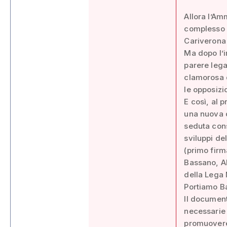
Allora l’Am
complesso m
Cariverona 
Ma dopo l’i
parere lega
clamorosa d
le opposizio
E così, al 
una nuova d
seduta cons
sviluppi del
(primo firm
Bassano, Al
della Lega
Portiamo B
Il document
necessarie p
promuovere 