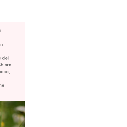
i
in
e del
Chiara.
locco,
one