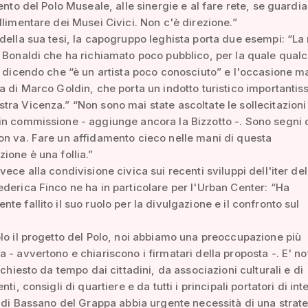
mento del Polo Museale, alle sinergie e al fare rete, se guardi
llimentare dei Musei Civici. Non c'è direzione.”
della sua tesi, la capogruppo leghista porta due esempi: “La
 Bonaldi che ha richiamato poco pubblico, per la quale qualc
o dicendo che “è un artista poco conosciuto” e l'occasione 
a di Marco Goldin, che porta un indotto turistico importantis
ra Vicenza.” “Non sono mai state ascoltate le sollecitazioni
in commissione - aggiunge ancora la Bizzotto -. Sono segni 
n va. Fare un affidamento cieco nelle mani di questa
ione è una follia.”
vece alla condivisione civica sui recenti sviluppi dell'iter del
derica Finco ne ha in particolare per l'Urban Center: “Ha
te fallito il suo ruolo per la divulgazione e il confronto sul
lo il progetto del Polo, noi abbiamo una preoccupazione più
 - avvertono e chiariscono i firmatari della proposta -. E' no
ichiesto da tempo dai cittadini, da associazioni culturali e di
nti, consigli di quartiere e da tutti i principali portatori di int
à di Bassano del Grappa abbia urgente necessità di una strat