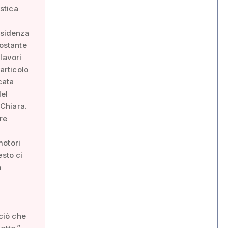
istica
esidenza
nostante
lavori
articolo
cata
del
 Chiara.
re
motori
esto ci
a
ciò che