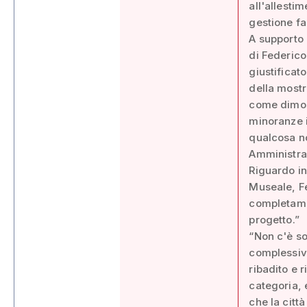
all'allesti
gestione fa
A supporto 
di Federico
giustificat
della mostr
come dimost
minoranze 
qualcosa no
Amministraz
Riguardo in
Museale, Fe
completamen
progetto.”
“Non c'è so
complessiva
ribadito e r
categoria, e
che la citt