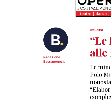
Attualità
“Le 
alle
Redazione
Bassanonet.it
Le mino
Polo Mu
nonosta
“Elabor
compless