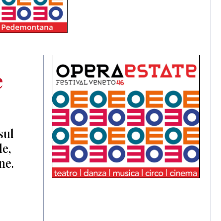
e
sul
le,
ne.