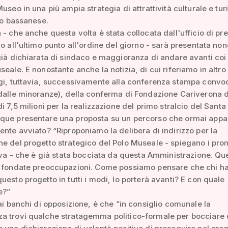
useo in una più ampia strategia di attrattività culturale e tur
rio bassanese.
 - che anche questa volta è stata collocata dall'ufficio di pr
io all'ultimo punto all'ordine del giorno - sarà presentata no
già dichiarata di sindaco e maggioranza di andare avanti coi 
seale. E nonostante anche la notizia, di cui riferiamo in altro 
gi, tuttavia, successivamente alla conferenza stampa convo
dalle minoranze), della conferma di Fondazione Cariverona 
di 7,5 milioni per la realizzazione del primo stralcio del Santa
que presentare una proposta su un percorso che ormai appa
ente avviato? “Riproponiamo la delibera di indirizzo per la
e del progetto strategico del Polo Museale - spiegano i pro
tiva - che è già stata bocciata da questa Amministrazione. Qu
e fondate preoccupazioni. Come possiamo pensare che chi h
uesto progetto in tutti i modi, lo porterà avanti? E con quale
e?”
dai banchi di opposizione, è che “in consiglio comunale la
a trovi qualche stratagemma politico-formale per bocciare 