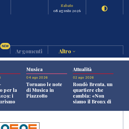
Sabato
08 agosto 2026
NEW
Argomenti
Altro
Musica
Attualità
6
04 ago 2026
02 ago 2026
-
Tornano le note
Rondò Brenta, un
o per la
di Musica in
quartiere che
029: i
Piazzotto
cambia: «Non
turismo
siamo il Bronx di
l
Bassano, qui si
o veneto
vive bene»