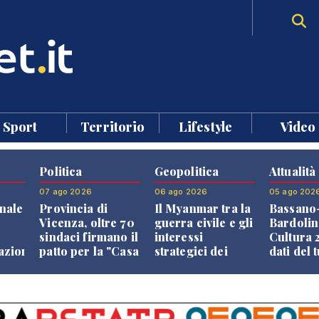
Sport
Territorio
Lifestyle
Video
Politica
Geopolitica
Attualità
07 ago 2026
06 ago 2026
05 ago 202
nale
Provincia di
Il Myanmar tra la
Bassano
Vicenza, oltre 70
guerra civile e gli
Bardolin
sindaci firmano il
interessi
Cultura 2
razione
patto per la "Casa
strategici dei
dati del 
dei Comuni"
Paesi vicini
aprono i
confront