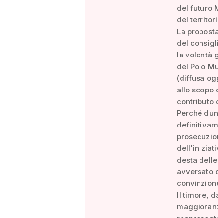
del futuro M
del territo
La proposta
del consigl
la volontà 
del Polo Mu
(diffusa og
allo scopo 
contributo 
Perché dun
definitivam
prosecuzion
dell'inizia
desta dell
avversato q
convinzion
Il timore, 
maggioranz