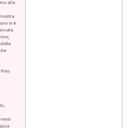
amo alla
 mostra
uno si è
mancata
simo,
 delle
che
 Polo
to,
eressi
egica