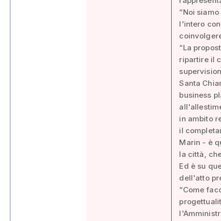
rappresenta
“Noi siamo 
l'intero co
coinvolgere
“La propost
ripartire i
supervision
Santa Chiara
business pl
all'allesti
in ambito r
il completa
Marin - è q
la città, ch
Ed è su ques
dell'atto p
“Come facc
progettuali
l'Amministr