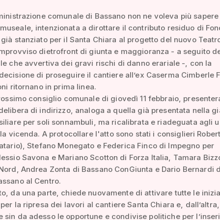
ministrazione comunale di Bassano non ne voleva più sapere
useale, intenzionata a dirottare il contributo residuo di Fo
già stanziato per il Santa Chiara al progetto del nuovo Teatr
mprovviso dietrofront di giunta e maggioranza - a seguito de
le che avvertiva dei gravi rischi di danno erariale -, con la
ecisione di proseguire il cantiere all’ex Caserma Cimberle F
ni ritornano in prima linea.
prossimo consiglio comunale di giovedì 11 febbraio, presente
elibera di indirizzo, analoga a quella già presentata nella gi
iliare per soli sonnambuli, ma ricalibrata e riadeguata agli u
la vicenda. A protocollare l'atto sono stati i consiglieri Robe
atario), Stefano Monegato e Federica Finco di Impegno per
essio Savona e Mariano Scotton di Forza Italia, Tamara Bizz
 Nord, Andrea Zonta di Bassano ConGiunta e Dario Bernardi d
assano al Centro.
o, da una parte, chiede nuovamente di attivare tutte le inizi
er la ripresa dei lavori al cantiere Santa Chiara e, dall’altra,
sin da adesso le opportune e condivise politiche per l’inse