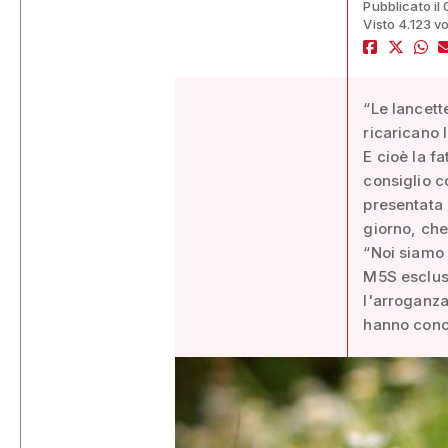
Pubblicato il
Visto 4.123 vo
“Le lancett
ricaricano l
E cioè la f
consiglio c
presentata 
giorno, che
“Noi siamo q
M5S escluso
l'arroganza
hanno conos