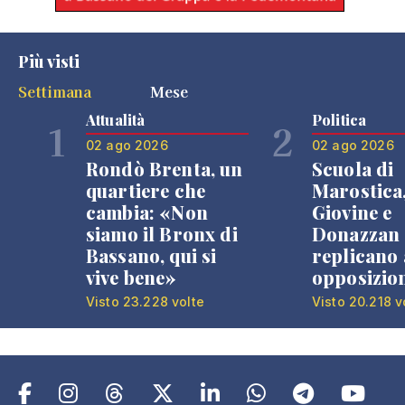
Più visti
Settimana
Mese
Attualità
Politica
1
2
02 ago 2026
02 ago 2026
Rondò Brenta, un
Scuola di
quartiere che
Marostica
cambia: «Non
Giovine e
siamo il Bronx di
Donazzan
Bassano, qui si
replicano 
vive bene»
opposizio
Visto 23.228 volte
Visto 20.218 v