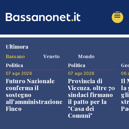
Ultimora
Bassano
Veneto
Mondo
Politica
Politica
Geo
07 ago 2026
07 ago 2026
06 
Futuro Nazionale
Provincia di
Il
conferma il
Vicenza, oltre 70
la 
sostegno
sindaci firmano
gli
all'amministrazione
il patto per la
st
Finco
"Casa dei
Pae
Comuni"