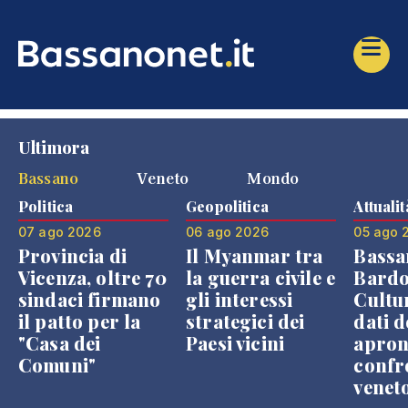
Ultimora
Bassano
Veneto
Mondo
Politica
Geopolitica
Attualit
07 ago 2026
06 ago 2026
05 ago 
Provincia di
Il Myanmar tra
Bassa
Vicenza, oltre 70
la guerra civile e
Bardo
sindaci firmano
gli interessi
Cultur
il patto per la
strategici dei
dati d
"Casa dei
Paesi vicini
apron
Comuni"
confr
venet