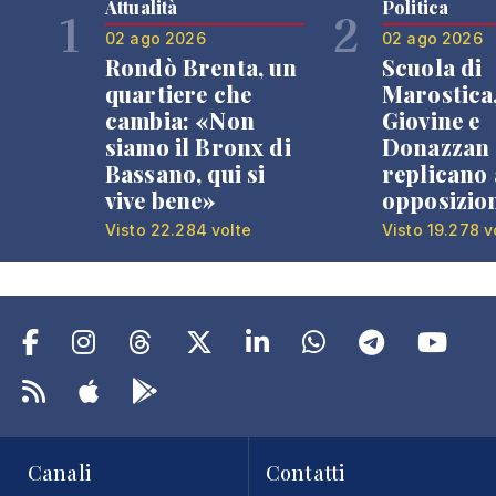
Attualità
Politica
1
2
02 ago 2026
02 ago 2026
Rondò Brenta, un
Scuola di
quartiere che
Marostica
cambia: «Non
Giovine e
siamo il Bronx di
Donazzan
Bassano, qui si
replicano 
vive bene»
opposizio
Visto 22.284 volte
Visto 19.278 v
Canali
Contatti