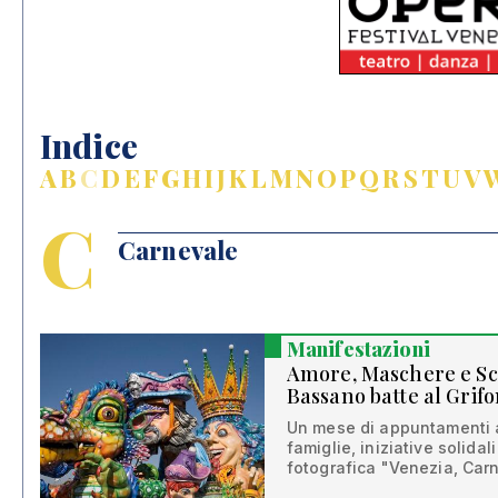
Indice
A
B
C
D
E
F
G
H
I
J
K
L
M
N
O
P
Q
R
S
T
U
V
C
Carnevale
Manifestazioni
Amore, Maschere e Scat
Bassano batte al Grif
Un mese di appuntamenti a
famiglie, iniziative solidal
fotografica "Venezia, Car