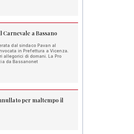
il Carnevale a Bassano
erata dal sindaco Pavan al
nvocata in Prefettura a Vicenza.
ri allegorici di domani. La Pro
zia da Bassanonet
nnullato per maltempo il