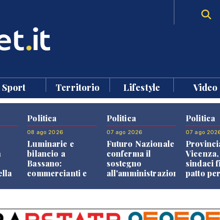
Sport
Territorio
Lifestyle
Video
Politica
Politica
Politica
08 ago 2026
07 ago 2026
07 ago 202
Luminarie e
Futuro Nazionale
Provinci
n
bilancio a
conferma il
Vicenza,
Bassano:
sostegno
sindaci f
ella
commercianti e
all'amministrazione
patto per
che
cittadini verso
Finco
dei Com
ione
una quota
volontaria