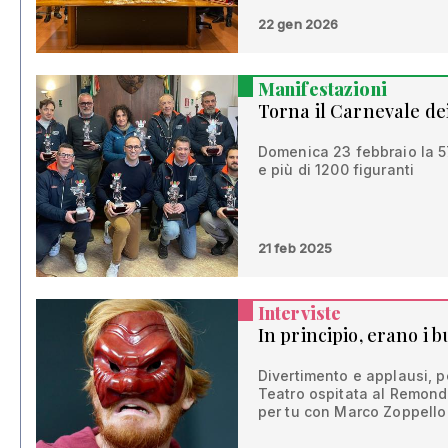
22 gen 2026
Manifestazioni
Torna il Carnevale dei
Domenica 23 febbraio la 57
e più di 1200 figuranti
21 feb 2025
Interviste
In principio, erano i b
Divertimento e applausi, p
Teatro ospitata al Remondin
per tu con Marco Zoppello