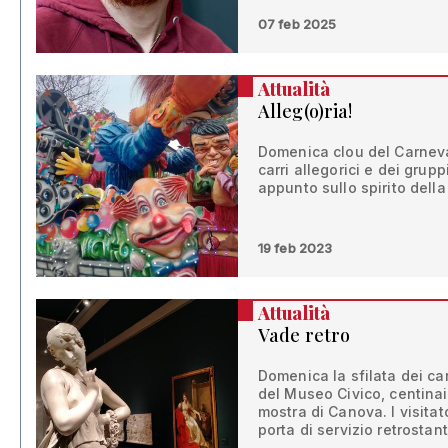
07 feb 2025
Attualità
Alleg(o)ria!
Domenica clou del Carneva
carri allegorici e dei gru
appunto sullo spirito della
19 feb 2023
Attualità
Vade retro
Domenica la sfilata dei ca
del Museo Civico, centinaia 
mostra di Canova. I visitat
porta di servizio retrostan