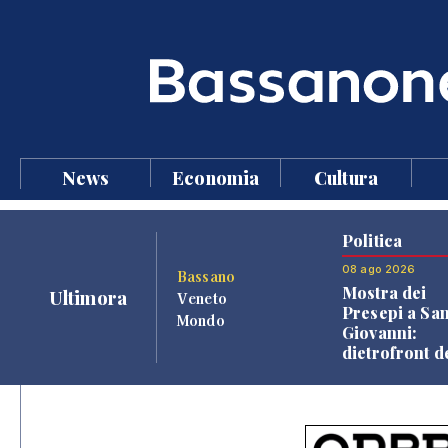
News
Economia
Cultura
Politica
08 ago 2026
Bassano
Mostra dei
Ultimora
Veneto
Presepi a Sa
Mondo
Giovanni:
dietrofront d
giunta e criti
dell'opposiz