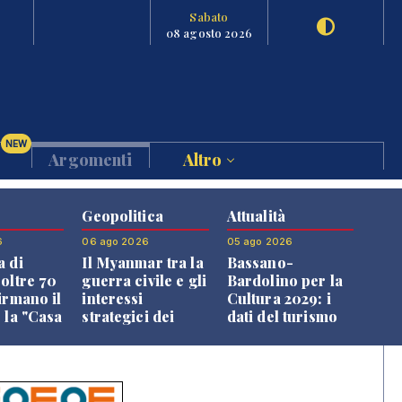
Sabato
08 agosto 2026
NEW
Argomenti
Altro
Geopolitica
Attualità
6
06 ago 2026
05 ago 2026
a di
Il Myanmar tra la
Bassano-
 oltre 70
guerra civile e gli
Bardolino per la
irmano il
interessi
Cultura 2029: i
 la "Casa
strategici dei
dati del turismo
uni"
Paesi vicini
aprono il
confronto veneto