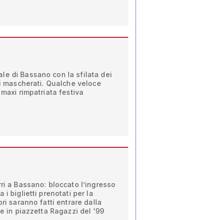
le di Bassano con la sfilata dei
ppi mascherati. Qualche veloce
 maxi rimpatriata festiva
rri a Bassano: bloccato l’ingresso
i biglietti prenotati per la
ori saranno fatti entrare dalla
te in piazzetta Ragazzi del '99