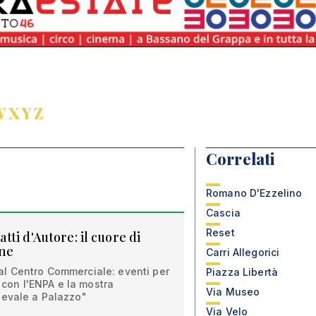
W
X
Y
Z
Correlati
Romano D'Ezzelino
Cascia
Reset
ti d'Autore: il cuore di
one
Carri Allegorici
l Centro Commerciale: eventi per
Piazza Libertà
i con l'ENPA e la mostra
Via Museo
nevale a Palazzo"
Via Velo