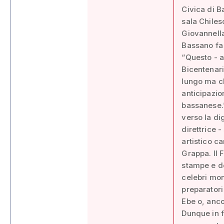
Civica di B
sala Chiles
Giovannella
Bassano fa
“Questo - a
Bicentenari
lungo ma ch
anticipazio
bassanese.”
verso la dig
direttrice -
artistico c
Grappa. Il 
stampe e de
celebri mon
preparatori
Ebe o, ancor
Dunque in f