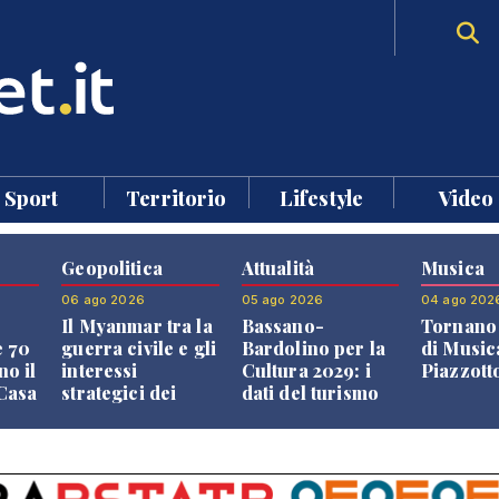
Sport
Territorio
Lifestyle
Video
Geopolitica
Attualità
Musica
06 ago 2026
05 ago 2026
04 ago 202
Il Myanmar tra la
Bassano-
Tornano 
e 70
guerra civile e gli
Bardolino per la
di Music
no il
interessi
Cultura 2029: i
Piazzott
"Casa
strategici dei
dati del turismo
Paesi vicini
aprono il
confronto veneto