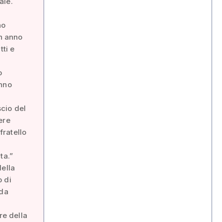
ale.
no
un anno
tti e
o
anno
cio del
ere
fratello
ta.”
della
o di
 da
re della