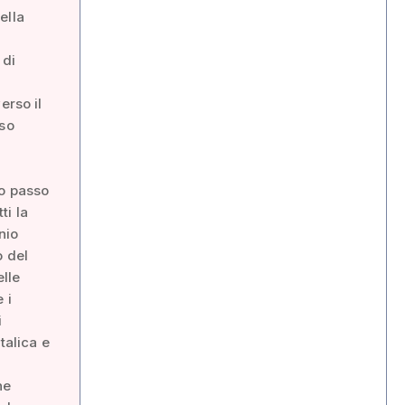
ella
 di
erso il
rso
mo passo
ti la
nio
o del
elle
 i
i
talica e
ne