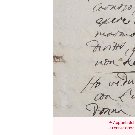
Appunti del
archiviocanov