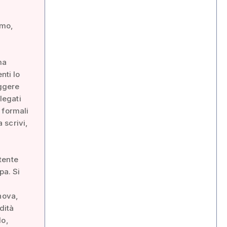
rmo,
ma
nti lo
eggere
legati
i formali
 scrivi,
tente
pa. Si
nova,
dità
lo,