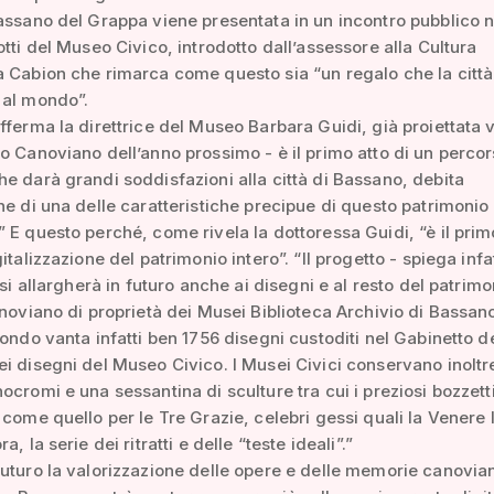
assano del Grappa viene presentata in un incontro pubblico n
otti del Museo Civico, introdotto dall’assessore alla Cultura
 Cabion che rimarca come questo sia “un regalo che la città
 al mondo”.
fferma la direttrice del Museo Barbara Guidi, già proiettata v
o Canoviano dell’anno prossimo - è il primo atto di un perco
e darà grandi soddisfazioni alla città di Bassano, debita
ne di una delle caratteristiche precipue di questo patrimonio
 E questo perché, come rivela la dottoressa Guidi, “è il pri
italizzazione del patrimonio intero”. “Il progetto - spiega infat
 si allargherà in futuro anche ai disegni e al resto del patrimo
anoviano di proprietà dei Musei Biblioteca Archivio di Bassan
Fondo vanta infatti ben 1756 disegni custoditi nel Gabinetto d
i disegni del Museo Civico. I Musei Civici conservano inoltre
ocromi e una sessantina di sculture tra cui i preziosi bozzett
 come quello per le Tre Grazie, celebri gessi quali la Venere I
a, la serie dei ritratti e delle “teste ideali”.”
uturo la valorizzazione delle opere e delle memorie canovia