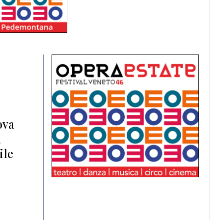
ova
a
ile