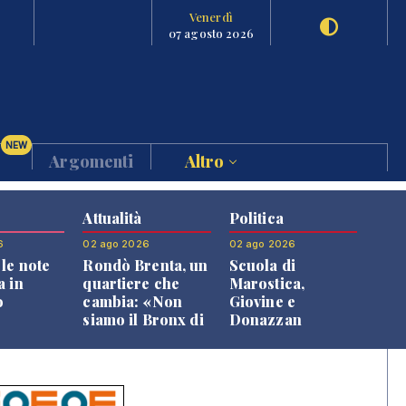
Venerdì
07 agosto 2026
NEW
Argomenti
Altro
Attualità
Politica
6
02 ago 2026
02 ago 2026
le note
Rondò Brenta, un
Scuola di
a in
quartiere che
Marostica,
o
cambia: «Non
Giovine e
siamo il Bronx di
Donazzan
Bassano, qui si
replicano alle
vive bene»
opposizioni