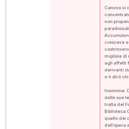
Canova si d
concentrato
non propens
paradossalm
Accumuland
cresceva e 
costrinsero
migliaia di
agli affetti
derivanti da
e ti dirò chi
Insomma: Ca
delle sue t
tratta del 
Biblioteca 
quello dei
dell’opera a