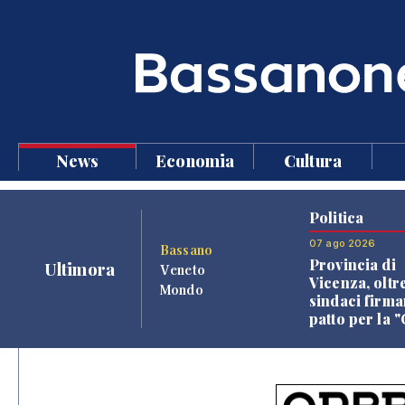
News
Economia
Cultura
Politica
07 ago 2026
Bassano
Provincia di
Ultimora
Veneto
Vicenza, oltr
Mondo
sindaci firma
patto per la 
dei Comuni"