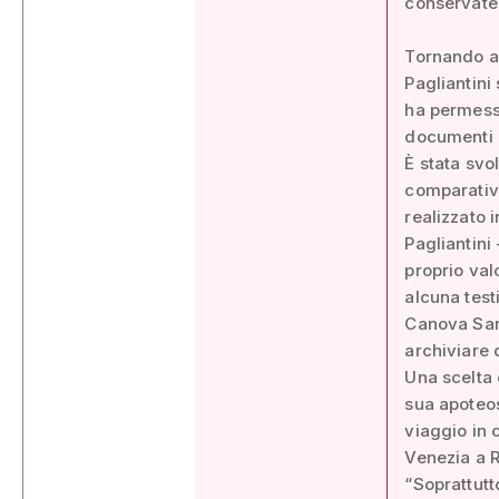
conservate 
Tornando al
Pagliantini
ha permesso
documenti le
È stata svol
comparativo
realizzato 
Pagliantini
proprio val
alcuna testi
Canova Sart
archiviare 
Una scelta 
sua apoteos
viaggio in 
Venezia a 
“Soprattutt