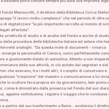
a Bassano potrà contare sempre più sulla sua impronta digit
 Fondo Manoscritti, il direttore della Biblioteca Civica Stefa
 spiega “il lavoro molto complesso” che nel periodo di oltre 
 di digitalizzare “la più importante raccolta al mondo di scri
gati all’artista”.
ta un’attività di studio e di analisi del Fondo e anche di studi
 delle procedure delle biblioteche italiane ed estere che h
interventi analoghi. “Da questa mole di documenti - rimarca
 - emerge la personalità di Canova, uomo perfettamente cons
ore e giustamente dotato di autostima. Attento a non disperd
monianza della sua attività, in ciò aiutato dai segretari e dal 
ori che avevano, tra i molti altri, il compito di conservare e
qualsiasi “creazione” del maestro o comunicazione a lui invia
che lo scultore fece propria sin da giovanissimo, ben prima 
i, come è dimostrato dalla presenza nel Fondo del suo diari
cui, appena ventiduenne, registra il viaggio che lo condusse
Roma.
o a partire dal suo trasferimento a Roma - evidenzia il diretto