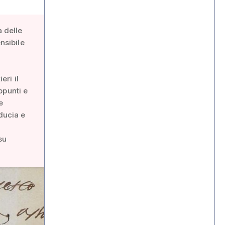
a delle
nsibile
eri il
ppunti e
e
ducia e
i
su