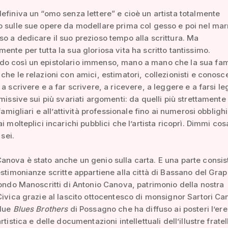
efiniva un “omo senza lettere” e cioè un artista totalmente
 sulle sue opere da modellare prima col gesso e poi nel ma
o a dedicare il suo prezioso tempo alla scrittura. Ma
ente per tutta la sua gloriosa vita ha scritto tantissimo.
o così un epistolario immenso, mano a mano che la sua fa
che le relazioni con amici, estimatori, collezionisti e conosce
 a scrivere e a far scrivere, a ricevere, a leggere e a farsi l
 missive sui più svariati argomenti: da quelli più strettamente 
 famigliari e all’attività professionale fino ai numerosi obbligh
i molteplici incarichi pubblici che l’artista ricoprì. Dimmi cosa
 sei.
nova è stato anche un genio sulla carta. E una parte consis
estimonianze scritte appartiene alla città di Bassano del Grap
Fondo Manoscritti di Antonio Canova, patrimonio della nostra
Civica grazie al lascito ottocentesco di monsignor Sartori Ca
 due
Blues Brothers
di Possagno che ha diffuso ai posteri l’ere
rtistica e delle documentazioni intellettuali dell’illustre fratel