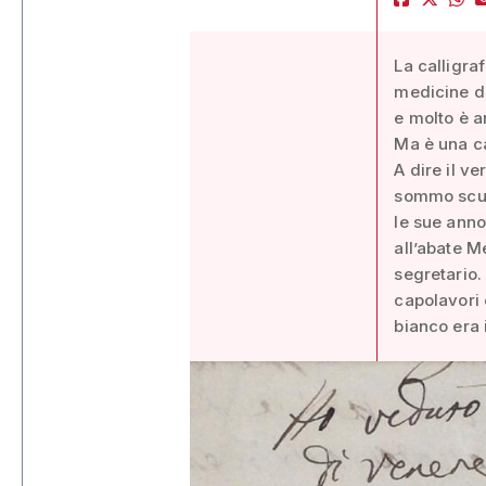
La calligra
medicine d
e molto è a
Ma è una ca
A dire il ve
sommo scult
le sue anno
all’abate M
segretario. 
capolavori 
bianco era 