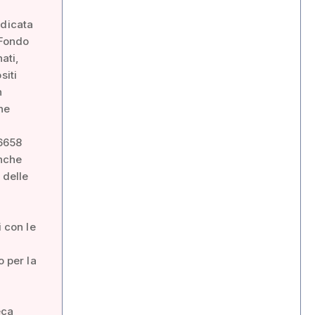
edicata
 Fondo
ati,
siti
n
ne
 6658
anche
 delle
i con le
o per la
eca