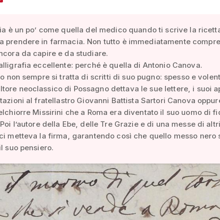
fia è un po’ come quella del medico quando ti scrive la ricett
a prendere in farmacia. Non tutto è immediatamente compre
ncora da capire e da studiare.
lligrafia eccellente: perché è quella di Antonio Canova.
ro non sempre si tratta di scritti di suo pugno: spesso e volenti
ore neoclassico di Possagno dettava le sue lettere, i suoi a
tazioni al fratellastro Giovanni Battista Sartori Canova oppur
elchiorre Missirini che a Roma era diventato il suo uomo di fi
Poi l’autore della Ebe, delle Tre Grazie e di una messe di altr
ci metteva la firma, garantendo così che quello messo nero 
il suo pensiero.