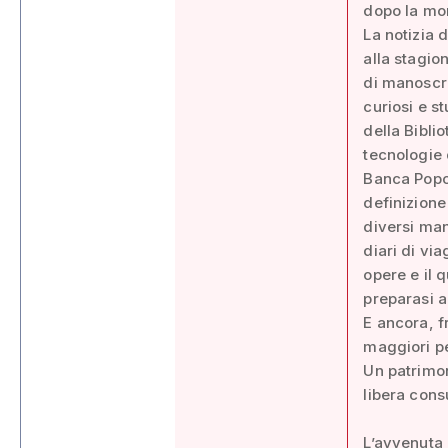
dopo la mor
La notizia 
alla stagio
di manoscrit
curiosi e s
della Bibli
tecnologie 
Banca Popol
definizione
diversi man
diari di vi
opere e il q
preparasi al
E ancora, f
maggiori pe
Un patrimon
libera cons
L’avvenuta 