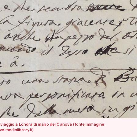
 viaggio a Londra di mano del Canova (fonte immagine:
a.medialibrary.it)