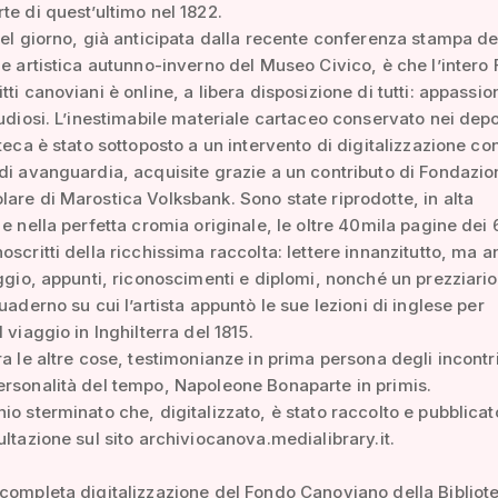
te di quest’ultimo nel 1822.
del giorno, già anticipata dalla recente conferenza stampa d
ne artistica autunno-inverno del Museo Civico, è che l’intero
ti canoviani è online, a libera disposizione di tutti: appassion
tudiosi. L’inestimabile materiale cartaceo conservato nei depo
oteca è stato sottoposto a un intervento di digitalizzazione co
di avanguardia, acquisite grazie a un contributo di Fondazio
are di Marostica Volksbank. Sono state riprodotte, in alta
 e nella perfetta cromia originale, le oltre 40mila pagine dei
oscritti della ricchissima raccolta: lettere innanzitutto, ma 
aggio, appunti, riconoscimenti e diplomi, nonché un prezziario
uaderno su cui l’artista appuntò le sue lezioni di inglese per
 viaggio in Inghilterra del 1815.
ra le altre cose, testimonianze in prima persona degli incontr
rsonalità del tempo, Napoleone Bonaparte in primis.
io sterminato che, digitalizzato, è stato raccolto e pubblicat
ultazione sul sito archiviocanova.medialibrary.it.
completa digitalizzazione del Fondo Canoviano della Bibliot