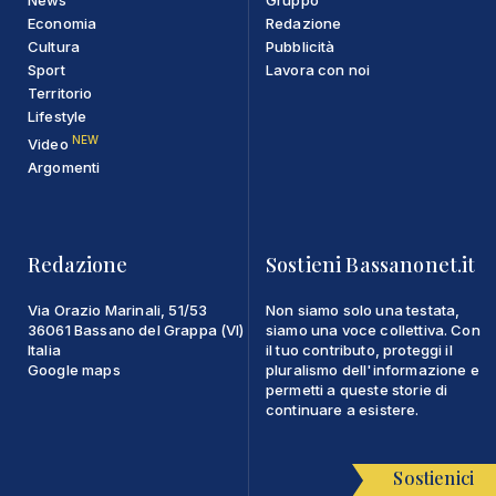
Economia
Redazione
Cultura
Pubblicità
Sport
Lavora con noi
Territorio
Lifestyle
NEW
Video
Argomenti
Redazione
Sostieni Bassanonet.it
Via Orazio Marinali, 51/53
Non siamo solo una testata,
36061 Bassano del Grappa (VI)
siamo una voce collettiva. Con
Italia
il tuo contributo, proteggi il
Google maps
pluralismo dell'informazione e
permetti a queste storie di
continuare a esistere.
Sostienici