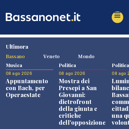
Ultimora
Bassano
Veneto
Mondo
Musica
Politica
Politic
08 ago 2026
08 ago 2026
08 ago 
Appuntamento
Mostra dei
Lumin
con Bach, per
Presepi a San
bilanc
Operaestate
Giovanni:
Bassa
dietrofront
comme
della giunta e
cittad
critiche
una q
dell'opposizione
volon