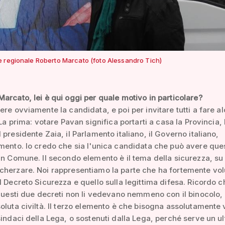
 regionale Roberto Marcato (foto Alessandro Tich)
arcato, lei è qui oggi per quale motivo in particolare?
ere ovviamente la candidata, e poi per invitare tutti a fare a
 La prima: votare Pavan significa portarti a casa la Provincia, 
 presidente Zaia, il Parlamento italiano, il Governo italiano,
mento. Io credo che sia l'unica candidata che può avere que
in Comune. Il secondo elemento è il tema della sicurezza, su
herzare. Noi rappresentiamo la parte che ha fortemente vol
l Decreto Sicurezza e quello sulla legittima difesa. Ricordo c
 questi due decreti non li vedevano nemmeno con il binocolo,
oluta civiltà. Il terzo elemento è che bisogna assolutamente 
sindaci della Lega, o sostenuti dalla Lega, perché serve un ul