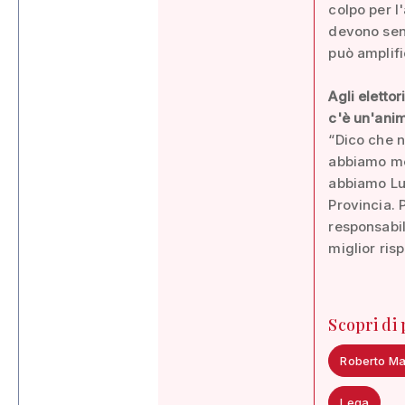
colpo per l
devono sent
può amplifi
Agli eletto
c'è un'anim
“Dico che n
abbiamo me
abbiamo Luc
Provincia. 
responsabil
miglior risp
Scopri di
Roberto Ma
Lega