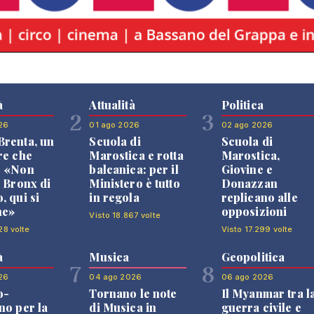
à
Attualità
Politica
2
3
26
01 ago 2026
02 ago 2026
renta, un
Scuola di
Scuola di
re che
Marostica e rotta
Marostica,
: «Non
balcanica: per il
Giovine e
l Bronx di
Ministero è tutto
Donazzan
, qui si
in regola
replicano alle
ne»
opposizioni
Visto 18.867 volte
28 volte
Visto 17.299 volte
à
Musica
Geopolitica
7
8
26
04 ago 2026
06 ago 2026
o-
Tornano le note
Il Myanmar tra l
no per la
di Musica in
guerra civile e