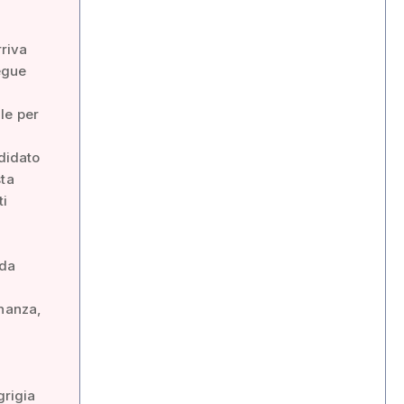
e
rriva
egue
n
le per
ndidato
sta
ti
 da
inanza,
 grigia