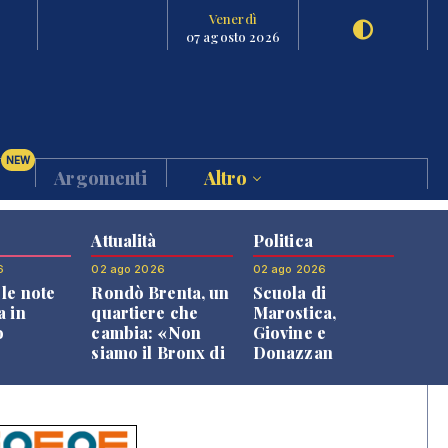
Venerdì
07 agosto 2026
NEW
Argomenti
Altro
Attualità
Politica
6
02 ago 2026
02 ago 2026
le note
Rondò Brenta, un
Scuola di
a in
quartiere che
Marostica,
o
cambia: «Non
Giovine e
siamo il Bronx di
Donazzan
Bassano, qui si
replicano alle
vive bene»
opposizioni