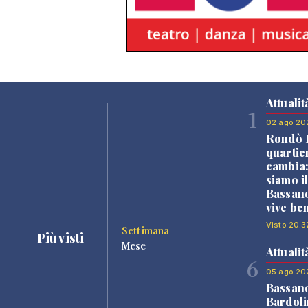
Attualit
1
02 ago 20
Rondò B
quartie
cambia
siamo i
Bassano
vive be
Visto 20.3
Settimana
Più visti
Mese
Attualit
6
05 ago 20
Bassan
Bardoli