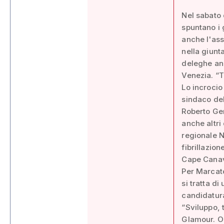
Nel sabato 
spuntano i g
anche l'as
nella giunt
deleghe anc
Venezia. “T
Lo incrocio
sindaco del
Roberto Geri
anche altri 
regionale N
fibrillazio
Cape Canave
Per Marcato
si tratta di
candidatura
“Sviluppo, t
Glamour. Og