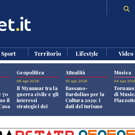
Sport
Territorio
Lifestyle
Video
Geopolitica
Attualità
Musica
06 ago 2026
05 ago 2026
04 ago 202
Il Myanmar tra la
Bassano-
Tornano 
e 70
guerra civile e gli
Bardolino per la
di Music
no il
interessi
Cultura 2029: i
Piazzott
"Casa
strategici dei
dati del turismo
Paesi vicini
aprono il
confronto veneto