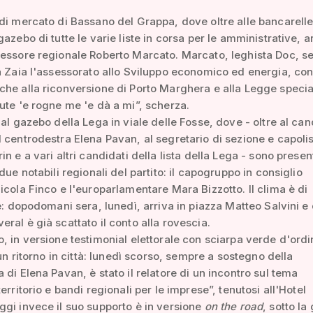
di mercato di Bassano del Grappa, dove oltre alle bancarell
azebo di tutte le varie liste in corsa per le amministrative, a
sessore regionale Roberto Marcato. Marcato, leghista Doc, s
a Zaia l'assessorato allo Sviluppo economico ed energia, co
he alla riconversione di Porto Marghera e alla Legge specia
ute 'e rogne me 'e dà a mi”, scherza.
 al gazebo della Lega in viale delle Fosse, dove - oltre al ca
 centrodestra Elena Pavan, al segretario di sezione e capoli
n e a vari altri candidati della lista della Lega - sono presen
due notabili regionali del partito: il capogruppo in consiglio
icola Finco e l'europarlamentare Mara Bizzotto. Il clima è di
ne: dopodomani sera, lunedì, arriva in piazza Matteo Salvini e
ral è già scattato il conto alla rovescia.
, in versione testimonial elettorale con sciarpa verde d'ord
 un ritorno in città: lunedì scorso, sempre a sostegno della
 di Elena Pavan, è stato il relatore di un incontro sul tema
erritorio e bandi regionali per le imprese”, tenutosi all'Hotel
gi invece il suo supporto è in versione
on the road
, sotto la