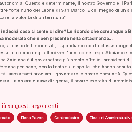
'autonomia. Questo è determinante, il nostro Governo e il Pa
ire forte l'urlo del Leone di San Marco. E chi meglio di un s
care la volontà di un territorio?”
ri indecisi cosa si sente di dire? Le ricordo che comunque a 
a moderata che è ben presente nella cittadinanza...
oi, ai cosiddetti moderati, rispondiamo con la classe dirigen
sso in campo negli ultimi vent'anni come Lega. Abbiamo sin
a Zaia che è il governatore più amato d'Italia, presidenti di
Persone per bene, con la testa sulle spalle, che hanno saputo
ità, senza tanti proclami, governare le nostre comunità. Ques
osta. La nostra classe dirigente, il nostro esercito di amminis
 più su questi argomenti
rcato
Elena Pavan
Centrodestra
Elezioni Amministrativ