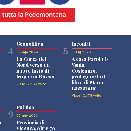
Geopolitica
Incontri
4
5
02 ago 2026
31 lug 2026
La Corea del
A casa Parolini-
Nord verso un
Vanin-
nuovo invio di
Costenaro,
truppe in Russia
protagonista il
libro di Marco
Visto 17.260 volte
Lazzarotto
Visto 10.378 volte
Politica
9
07 ago 2026
a
Provincia di
Vicenza, oltre 70