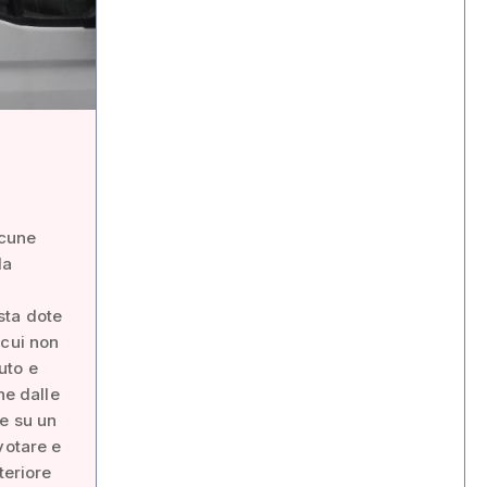
lcune
la
sta dote
 cui non
uto e
he dalle
 e su un
votare e
teriore