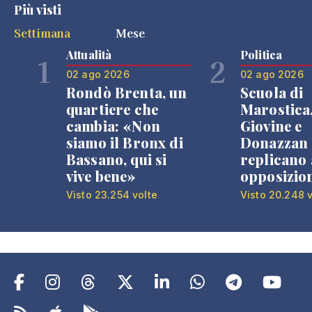
Più visti
Settimana
Mese
Attualità
Politica
1
2
02 ago 2026
02 ago 2026
Rondò Brenta, un
Scuola di
quartiere che
Marostica
cambia: «Non
Giovine e
siamo il Bronx di
Donazzan
Bassano, qui si
replicano 
vive bene»
opposizio
Visto 23.254 volte
Visto 20.248 v