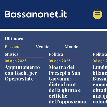
Ultimora
Bassano
Veneto
Mondo
Musica
Politica
Politic
08 ago 2026
08 ago 2026
08 ago 
Appuntamento
Mostra dei
Lumin
con Bach, per
Presepi a San
bilanc
Operaestate
Giovanni:
Bassa
dietrofront
comme
della giunta e
cittad
critiche
una q
dell'opposizione
volon