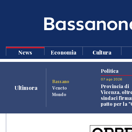
News
Economia
Cultura
Politica
07 ago 2026
Bassano
Provincia di
Ultimora
Veneto
Vicenza, oltr
Mondo
sindaci firma
patto per la 
dei Comuni"