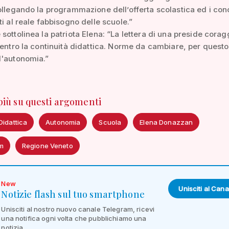
ollegando la programmazione dell’offerta scolastica ed i con
ti al reale fabbisogno delle scuole.”
sottolinea la patriota Elena: “La lettera di una preside corag
centro la continuità didattica. Norme da cambiare, per questo
l'autonomia.”
 più su questi argomenti
Didattica
Autonomia
Scuola
Elena Donazzan
m
Regione Veneto
New
Unisciti al Cana
Notizie flash sul tuo smartphone
Unisciti al nostro nuovo canale Telegram, ricevi
una notifica ogni volta che pubblichiamo una
notizia.