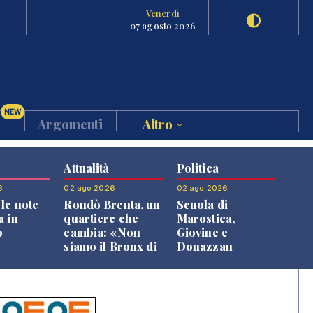
Venerdì
07 agosto 2026
NEW
Argomenti
Altro
Attualità
Politica
6
02 ago 2026
02 ago 2026
le note
Rondò Brenta, un
Scuola di
a in
quartiere che
Marostica,
o
cambia: «Non
Giovine e
siamo il Bronx di
Donazzan
Bassano, qui si
replicano alle
vive bene»
opposizioni