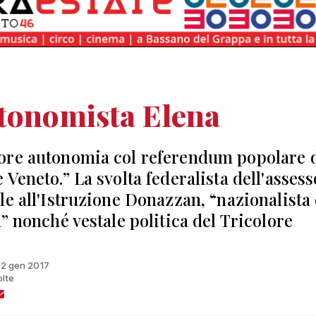
tonomista Elena
re autonomia col referendum popolare d
 Veneto.” La svolta federalista dell'asses
le all'Istruzione Donazzan, “nazionalista 
a” nonché vestale politica del Tricolore
 12 gen 2017
olte