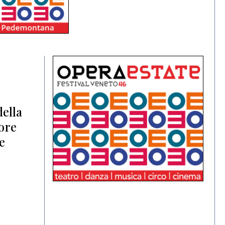
ella
sore
e