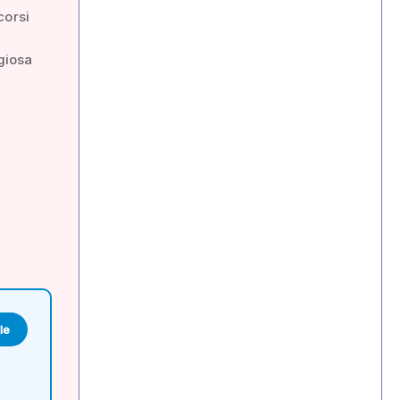
corsi
giosa
le