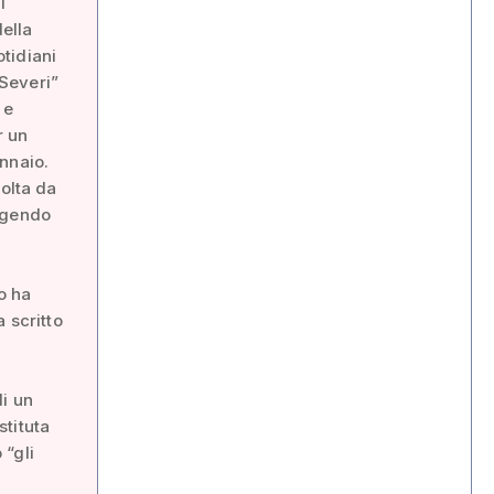
i
della
tidiani
“Severi”
 e
r un
nnaio.
volta da
ingendo
no ha
 scritto
di un
stituta
 “gli