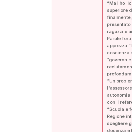
“Ma l’ho li
superiore d
finalmente,
presentato 
ragazzi e a
Parole fort
apprezza “l
coscienza e
“governo e 
reclutament
profondamen
“Un problem
l'assessore
autonomia c
con il refe
“Scuola e f
Regione int
scegliere g
docenza e l