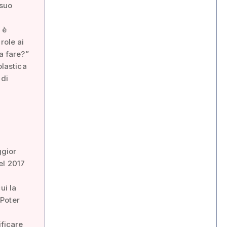
 suo
 è
role ai
a fare?”
olastica
 di
ggior
el 2017
ui la
 Poter
ificare