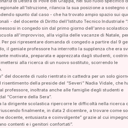
onaria
di Destra di Pove del Grappa, nel suo ruolo specifico d
egionale all'Istruzione, rilancia la sua posizione a sostegno 
dendo spunto dal caso - che ha trovato ampio spazio sui quo
nali - del docente di Diritto dell'Istituto Tecnico Industriale 
essosi in congedo sin dal primo giorno dell'anno scolastico
 scuola all'improvviso, alla vigilia delle vacanze di Natale, pe
. Per poi ripresentare domanda di congedo a partire dal 9 ge
o, il geniale professore ha interrotto la supplenza che era s
nte motivata, preparata e apprezzata dagli studenti, costr
 rimettersi alla ricerca di un nuovo sostituto, scorrendo le
.
to” del docente di ruolo rientrato in cattedra per un solo gior
l risentimento della preside del “Severi” Nadia Vidale, che ha
 al professore, inoltrata anche alle famiglie degli studenti e
dal “Corriere della Sera”.
a la dirigente scolastica ripercorre le difficoltà nella ricerca 
riuscendo finalmente, in data 2 dicembre, a trovare come so
e docente, entusiasta e coinvolgente” grazie al cui impegno
no contenti e i genitori confortati”.