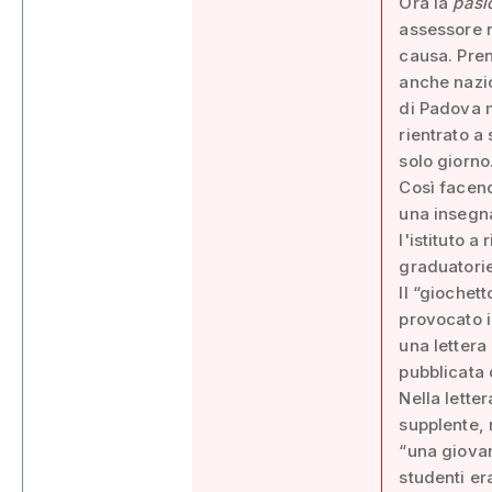
Ora la
pasi
assessore r
causa. Pren
anche nazio
di Padova m
rientrato a
solo giorno
Così facend
una insegna
l'istituto a
graduatorie
Il “giochet
provocato i
una lettera
pubblicata 
Nella letter
supplente, 
“una giovan
studenti era