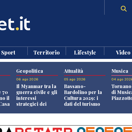
Sport
Territorio
Lifestyle
Video
Geopolitica
Attualità
Musica
06 ago 2026
05 ago 2026
04 ago 202
Il Myanmar tra la
Bassano-
Tornano 
e 70
guerra civile e gli
Bardolino per la
di Music
no il
interessi
Cultura 2029: i
Piazzott
"Casa
strategici dei
dati del turismo
Paesi vicini
aprono il
confronto veneto