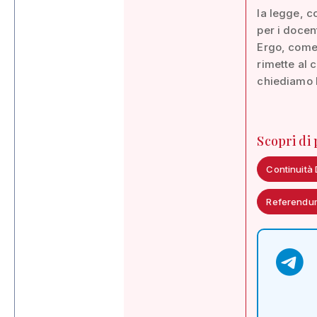
la legge, c
per i docen
Ergo, come 
rimette al 
chiediamo 
Scopri di
Continuità 
Referendu