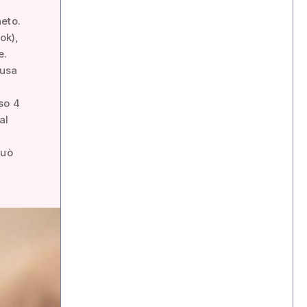
eto.
ok),
e.
ausa
so 4
al
può