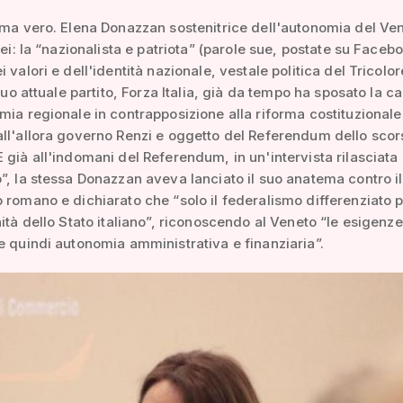
 ma vero. Elena Donazzan sostenitrice dell'autonomia del Ven
lei: la “nazionalista e patriota” (parole sue, postate su Facebo
 valori e dell'identità nazionale, vestale politica del Tricolor
 suo attuale partito, Forza Italia, già da tempo ha sposato la c
mia regionale in contrapposizione alla riforma costituzionale
ll'allora governo Renzi e oggetto del Referendum dello scor
 già all'indomani del Referendum, in un'intervista rilasciata 
”, la stessa Donazzan aveva lanciato il suo anatema contro il
 romano e dichiarato che “solo il federalismo differenziato 
nità dello Stato italiano”, riconoscendo al Veneto “le esigenze
e quindi autonomia amministrativa e finanziaria”.