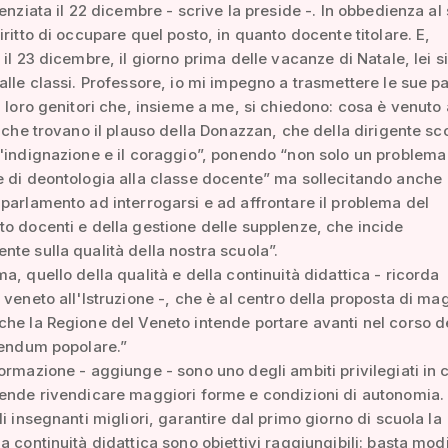
cenziata il 22 dicembre - scrive la preside -. In obbedienza al
iritto di occupare quel posto, in quanto docente titolare. E,
 il 23 dicembre, il giorno prima delle vacanze di Natale, lei si
alle classi. Professore, io mi impegno a trasmettere le sue pa
i loro genitori che, insieme a me, si chiedono: cosa è venuto 
i che trovano il plauso della Donazzan, che della dirigente sc
'indignazione e il coraggio”, ponendo “non solo un problema
 di deontologia alla classe docente” ma sollecitando anche
parlamento ad interrogarsi e ad affrontare il problema del
o docenti e della gestione delle supplenze, che incide
te sulla qualità della nostra scuola”.
a, quello della qualità e della continuità didattica - ricorda
 veneto all'Istruzione -, che è al centro della proposta di ma
he la Regione del Veneto intende portare avanti nel corso d
rendum popolare.”
ormazione - aggiunge - sono uno degli ambiti privilegiati in c
ende rivendicare maggiori forme e condizioni di autonomia.
li insegnanti migliori, garantire dal primo giorno di scuola la
a continuità didattica sono obiettivi raggiungibili: basta mod