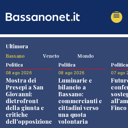
Ultimora
Bassano
Veneto
Mondo
Politica
Politica
Politic
08 ago 2026
08 ago 2026
07 ago 
Mostra dei
Luminarie e
Futur
Presepi a San
bilancio a
confe
Giovanni:
Bassano:
soste
dietrofront
commercianti e
all'a
della giunta e
cittadini verso
Finco
critiche
una quota
dell'opposizione
volontaria