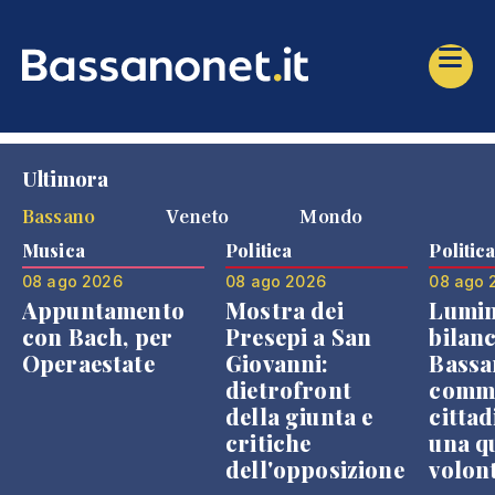
Ultimora
Bassano
Veneto
Mondo
Musica
Politica
Politic
08 ago 2026
08 ago 2026
08 ago 
Appuntamento
Mostra dei
Lumin
con Bach, per
Presepi a San
bilanc
Operaestate
Giovanni:
Bassa
dietrofront
comme
della giunta e
cittad
critiche
una q
dell'opposizione
volon