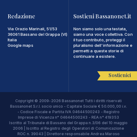
Redazione
Sostieni Bassanonet.it
Via Orazio Marinali, 51/53
Non siamo solo una testata,
36061 Bassano del Grappa (VI)
siamo una voce collettiva. Con
Italia
il tuo contributo, proteggi il
Google maps
pluralismo dell'informazione e
permetti a queste storie di
continuare a esistere.
Sostienici
Copyright © 2009-2026 Bassanonet Tutti i diritti riservati
Bassanonet S.r.l. socio unico - Capitale Sociale € 50.000,00 i.v.
- Codice Fiscale e Partita IVA 04644500243 - Registro
Imprese di Vicenza n° 04644500243 - REA n° 419353
Iscritto al Tribunale di Bassano del Grappa n.3/06 del 10 maggio
2006 | Iscritto al Registro degli Operatori di Comunicazione
ROC n. 39043 | Direttore responsabile Andrea Maroso