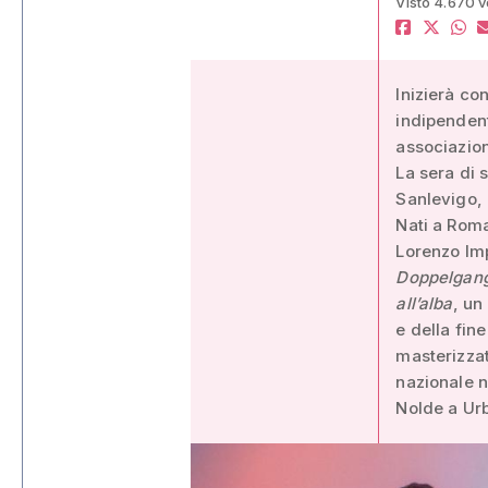
Visto 4.670 v
Inizierà co
indipenden
associazion
La sera di 
Sanlevigo, 
Nati a Rom
Lorenzo Imp
Doppelgan
all’alba
, un
e della fin
masterizzat
nazionale n
Nolde a Urb