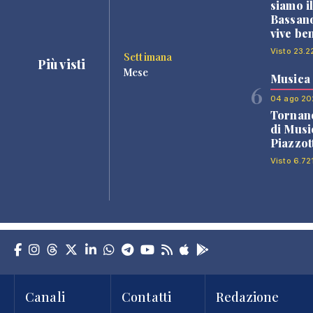
siamo i
Bassano
vive be
Visto 23.2
Settimana
Più visti
Mese
Musica
6
04 ago 20
Tornano
di Musi
Piazzot
Visto 6.72
Canali
Contatti
Redazione