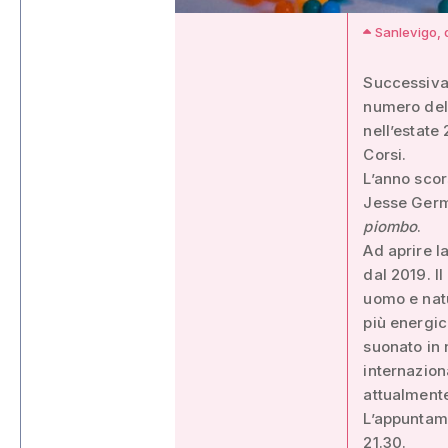
Sanlevigo, d
Successivam
numero dell
nell’estate
Corsi.
L’anno scor
Jesse Germ
piombo
.
Ad aprire l
dal 2019. I
uomo e natu
più energic
suonato in n
internazion
attualmente
L’appuntame
21.30.