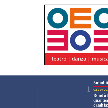
Attualit
1
02 ago 20
Rondò B
quartie
cambia