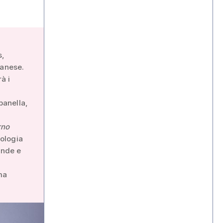
s,
sanese.
à i
panella,
rno
tologia
ande e
ma