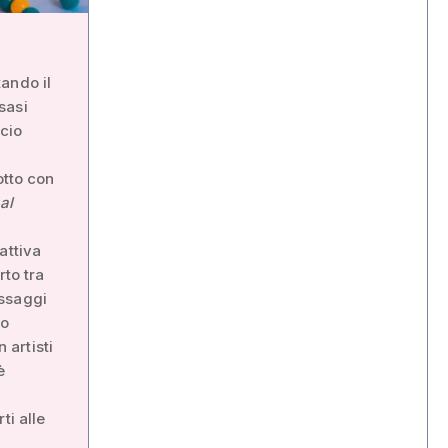
ando il
sasi
ucio
otto con
al
attiva
rto tra
assaggi
no
 artisti
è
ti alle