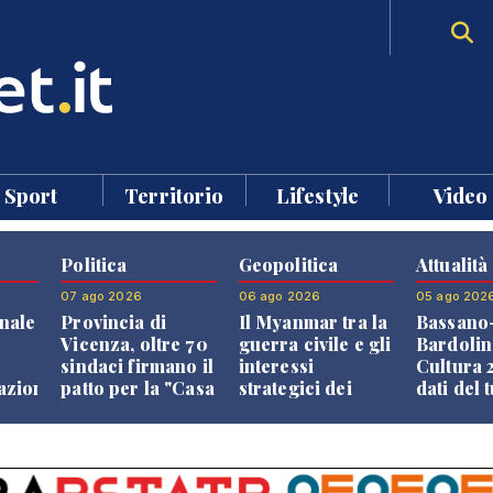
Sport
Territorio
Lifestyle
Video
Politica
Geopolitica
Attualità
07 ago 2026
06 ago 2026
05 ago 202
nale
Provincia di
Il Myanmar tra la
Bassano
Vicenza, oltre 70
guerra civile e gli
Bardolin
sindaci firmano il
interessi
Cultura 2
razione
patto per la "Casa
strategici dei
dati del 
dei Comuni"
Paesi vicini
aprono i
confront