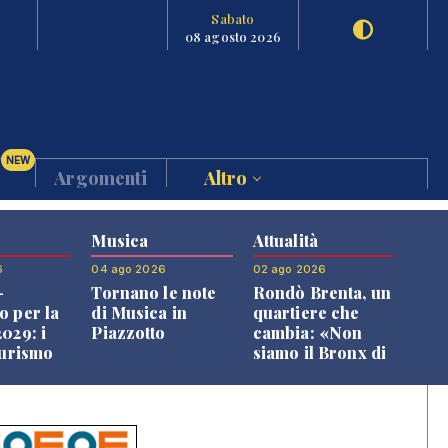
Sabato
08 agosto 2026
NEW
Argomenti
Altro
Musica
Attualità
6
04 ago 2026
02 ago 2026
-
Tornano le note
Rondò Brenta, un
o per la
di Musica in
quartiere che
029: i
Piazzotto
cambia: «Non
turismo
siamo il Bronx di
l
Bassano, qui si
o veneto
vive bene»