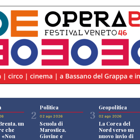
à
Politica
Geopolitica
2
3
26
02 ago 2026
02 ago 2026
renta, un
Scuola di
La Corea del
re che
Marostica,
Nord verso un
: «Non
Giovine e
nuovo invio di