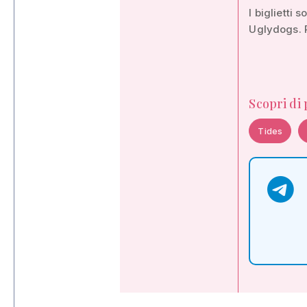
I biglietti 
Uglydogs. P
Scopri di
Tides