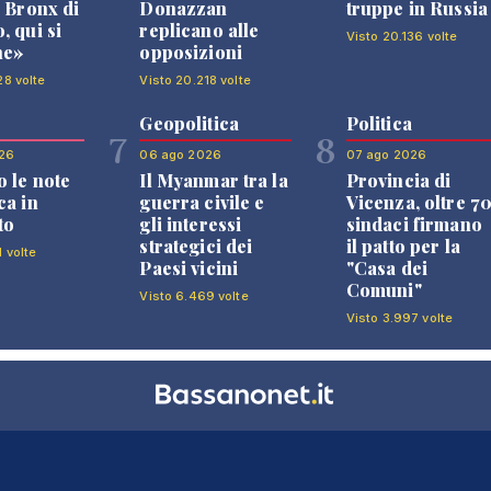
l Bronx di
Donazzan
truppe in Russia
, qui si
replicano alle
Visto 20.136 volte
ne»
opposizioni
28 volte
Visto 20.218 volte
Geopolitica
Politica
7
8
26
06 ago 2026
07 ago 2026
 le note
Il Myanmar tra la
Provincia di
ca in
guerra civile e
Vicenza, oltre 7
to
gli interessi
sindaci firmano
strategici dei
il patto per la
1 volte
Paesi vicini
"Casa dei
Comuni"
Visto 6.469 volte
Visto 3.997 volte