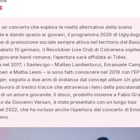
olte
n un concerto che esplora le realtà alternative della scena
te e dando spazio ai giovani, il programma 2026 di Uglydog
e di promozione sociale sempre attiva nel territorio del Bas
sabato 10 gennaio, il Revolution Live Club di Colceresa ospiter
giovane band romana; l’apertura sarà affidata ai Tides.
a nel 2017, i Sanlevigo – Matteo Lambertucci, Emanuele Cam
eri e Mattia Leoni – si sono fatti conoscere nel 2019 con l’EP
ger
, seguito a due anni di distanza dal concept album
Un gio
 lavoro di tredici tracce che attraversa i temi della psicotana
e di un amore giovanile. Il disco, prodotto insieme a Fabio Gr
o da Giovanni Versari, è stato presentato con un lungo tour
el 2022, che ha incluso anche l’apertura del concerto di Em
ino.