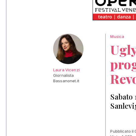
Musica
Ugly
pro
Laura Vicenzi
Rev
Giornalista
Bassanonet.it
Sabato 
Sanlevi
Pubblicato il