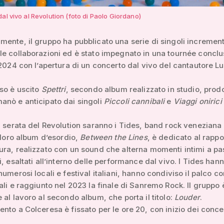
al vivo al Revolution (foto di Paolo Giordano)
ente, il gruppo ha pubblicato una serie di singoli increment
e collaborazioni ed è stato impegnato in una tournée conclu
 2024 con l’apertura di un concerto dal vivo del cantautore L
so è uscito
Spettri
, secondo album realizzato in studio, prod
anò e anticipato dai singoli
Piccoli cannibali
e
Viaggi onirici 
a serata del Revolution saranno i Tides, band rock veneziana 
l loro album d’esordio,
Between the Lines
, è dedicato al rappo
ra, realizzato con un sound che alterna momenti intimi a p
i, esaltati all’interno delle performance dal vivo. I Tides han
umerosi locali e festival italiani, hanno condiviso il palco con
ali e raggiunto nel 2023 la finale di Sanremo Rock. Il gruppo 
 al lavoro al secondo album, che porta il titolo:
Louder
.
nto a Colceresa è fissato per le ore 20, con inizio dei concer