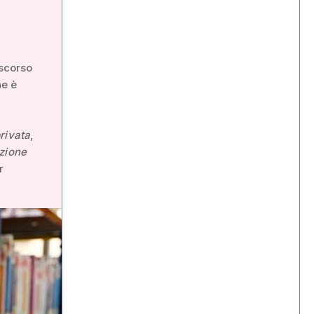
 scorso
he è
rivata
,
zione
r