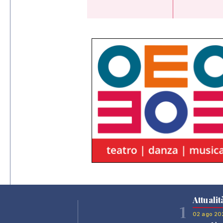
Attualit
1
02 ago 20