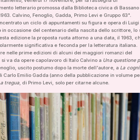
ntamento, venerdì 17 novembre, per la rassegna di
ento letterario promossa dalla Biblioteca civica di Bassano
 "1963. Calvino, Fenoglio, Gadda, Primo Levi e Gruppo 63".
ncentrato un ciclo di appuntamenti su figura e opera di Luigi
in occasione del centenario della nascita dello scrittore, lo
esta edizione la proposta ruota attorno a una data, il 1963, c
colarmente significativa e feconda per la letteratura italiana.
rre nelle prime edizioni di alcuni dei maggiori romanzi del
si va da opere capolavoro di Italo Calvino a
Una questione p
noglio, uscito postumo dopo la morte dell'autore, a
La cogni
i Carlo Emilio Gadda (anno della pubblicazione in volume pe
La tregua
, di Primo Levi, solo per citarne alcune.