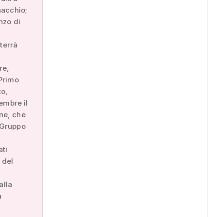
nacchio;
nzo di
terrà
re,
 Primo
to,
embre il
ine, che
“Gruppo
ati
 del
alla
a