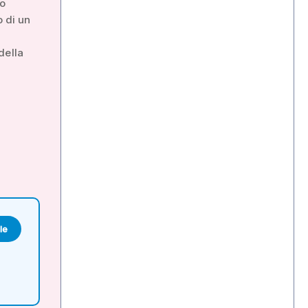
no
o di un
della
le