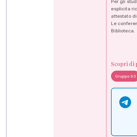
Per gli stu
esplicita ri
attestato d
Le conferen
Biblioteca.
Scopri di
Gruppo 63