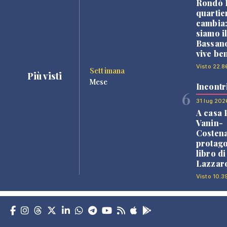
Rondò B
quartie
cambia
siamo i
Bassano
vive be
Visto 22.8
Settimana
Più visti
Mese
Incontr
6
31 lug 202
A casa 
Vanin-
Costena
protago
libro d
Lazzaro
Visto 10.3