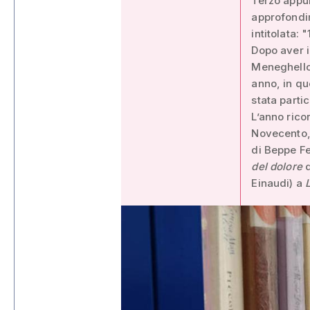
Terzo appu
approfondim
intitolata:
Dopo aver i
Meneghello 
anno, in qu
stata parti
L’anno rico
Novecento, 
di Beppe Fe
del dolore
d
Einaudi) a