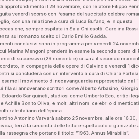
i approfondimento il 29 novembre, con relatore Filippo Pen
guita venerdì scorso con l’esame del succitato celebre roma
lio, con una relazione a cura di Luca Bufano, e in questa
ccasione, sempre ospitata in Sala Chilesotti, Carolina Rossi 
nza sul romanzo scelto di Carlo Emilio Gadda.
amenti conclusivi sono in programma per venerdì 24 novemb
n cui Marina Mengoni prenderà in esame la seconda opera di
l venerdì successivo (29 novembre) ci sarà il secondo momen
cordato, in compagnia delle opere di Calvino e venerdì 1 dic
contri si concluderà con un intervento a cura di Chiara Portes
n esame il movimento di neoavanguardia rappresentato dal 
cui fila si annoverano scrittori come Alberto Arbasino, Giorgio
 Edoardo Sanguineti, studiosi come Umberto Eco, critici leg
e Achille Bonito Oliva, e molti altri nomi celebri o dimenticati
lturale italiano dell’epoca.
centino Antonino Varvarà sabato 25 novembre, alle ore 16.30, 
civica, terrà la seconda delle letture-spettacolo organizzate 
lla rassegna che portano il titolo: “1963. Annus Mirabilis”.