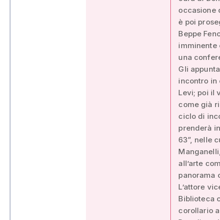
occasione d
è poi prose
Beppe Fenog
imminente o
una confere
Gli appunt
incontro i
Levi; poi i
come già ri
ciclo di in
prenderà i
63”, nelle 
Manganelli,
all’arte com
panorama cu
L’attore vi
Biblioteca 
corollario a