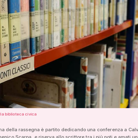
la biblioteca civica
a della rassegna è partito dedicando una conferenza a Calv
nico Scarpa, e riserva allo scrittore tra i più noti e amati un