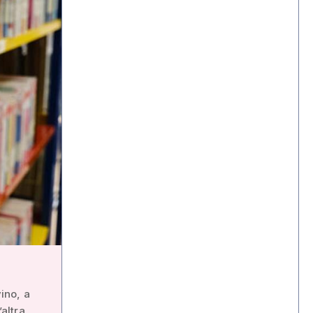
ino, a
’altra