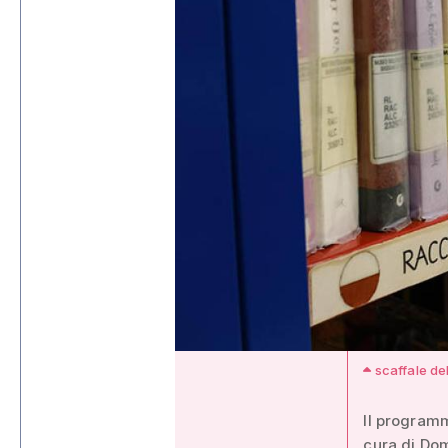
scaffale del
Il programm
cura di Dome