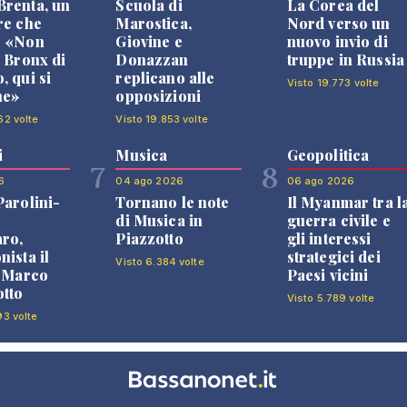
renta, un
Scuola di
La Corea del
re che
Marostica,
Nord verso un
: «Non
Giovine e
nuovo invio di
l Bronx di
Donazzan
truppe in Russia
, qui si
replicano alle
Visto 19.773 volte
ne»
opposizioni
62 volte
Visto 19.853 volte
i
Musica
Geopolitica
7
8
6
04 ago 2026
06 ago 2026
Parolini-
Tornano le note
Il Myanmar tra l
di Musica in
guerra civile e
ro,
Piazzotto
gli interessi
nista il
strategici dei
Visto 6.384 volte
i Marco
Paesi vicini
tto
Visto 5.789 volte
93 volte