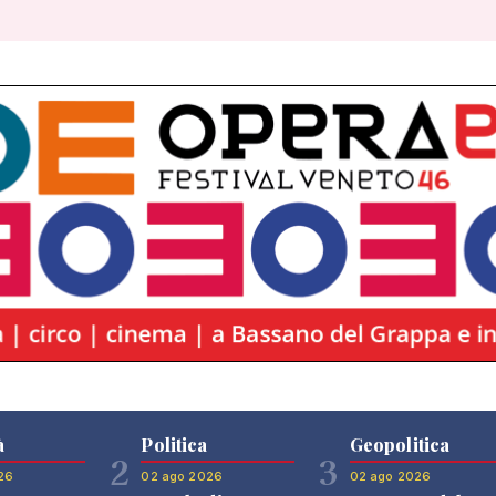
à
Politica
Geopolitica
2
3
26
02 ago 2026
02 ago 2026