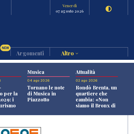
Venerdì
07 agosto 2026
NEW
Argomenti
Altro
Musica
Attualità
6
04 ago 2026
02 ago 2026
-
Tornano le note
Rondò Brenta, un
o per la
di Musica in
quartiere che
029: i
Piazzotto
cambia: «Non
turismo
siamo il Bronx di
l
Bassano, qui si
o veneto
vive bene»