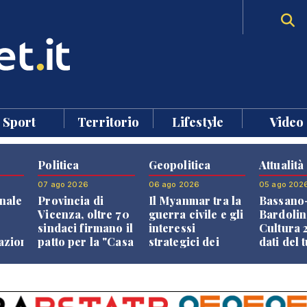
Sport
Territorio
Lifestyle
Video
Politica
Geopolitica
Attualità
07 ago 2026
06 ago 2026
05 ago 202
nale
Provincia di
Il Myanmar tra la
Bassano
Vicenza, oltre 70
guerra civile e gli
Bardolin
sindaci firmano il
interessi
Cultura 2
razione
patto per la "Casa
strategici dei
dati del 
dei Comuni"
Paesi vicini
aprono i
confront