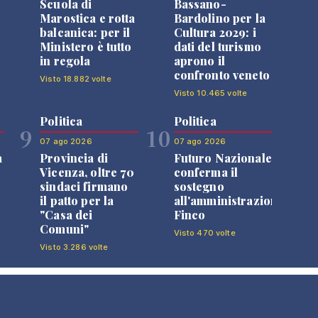
Scuola di
Bassano-
Marostica e rotta
Bardolino per la
balcanica: per il
Cultura 2029: i
Ministero è tutto
dati del turismo
in regola
aprono il
confronto veneto
Visto 18.882 volte
Visto 10.465 volte
Politica
Politica
9
10
07 ago 2026
07 ago 2026
a
Provincia di
Futuro Nazionale
Vicenza, oltre 70
conferma il
sindaci firmano
sostegno
il patto per la
all'amministrazione
"Casa dei
Finco
Comuni"
Visto 470 volte
Visto 3.286 volte