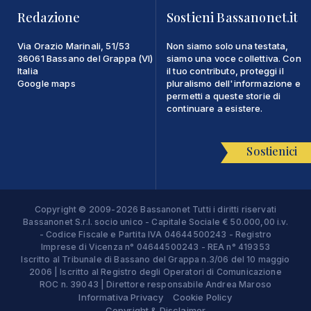
Redazione
Sostieni Bassanonet.it
Via Orazio Marinali, 51/53
Non siamo solo una testata,
36061 Bassano del Grappa (VI)
siamo una voce collettiva. Con
Italia
il tuo contributo, proteggi il
Google maps
pluralismo dell'informazione e
permetti a queste storie di
continuare a esistere.
Sostienici
Copyright © 2009-2026 Bassanonet Tutti i diritti riservati
Bassanonet S.r.l. socio unico - Capitale Sociale € 50.000,00 i.v.
- Codice Fiscale e Partita IVA 04644500243 - Registro
Imprese di Vicenza n° 04644500243 - REA n° 419353
Iscritto al Tribunale di Bassano del Grappa n.3/06 del 10 maggio
2006 | Iscritto al Registro degli Operatori di Comunicazione
ROC n. 39043 | Direttore responsabile Andrea Maroso
Informativa Privacy
Cookie Policy
Copyright & Disclaimer