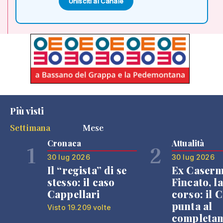
Unisciti al Canale
Più visti
Settimana
Mese
Cronaca
Attualità
1
2
30 lug 2026
30 lug 2026
Il “regista” di se
Ex Caser
stesso: il caso
Fincato, la
Cappellari
corso: il
punta al
Visto 19.209 volte
completa