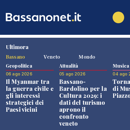
Ultimora
Bassano
Veneto
Mondo
Geopolitica
Attualità
Musica
06 ago 2026
05 ago 2026
04 ago 
Il Myanmar tra
Bassano-
Torna
la guerra civile e
Bardolino per la
di Mus
gli interessi
Cultura 2029: i
Piazz
strategici dei
dati del turismo
Paesi vicini
aprono il
confronto
veneto