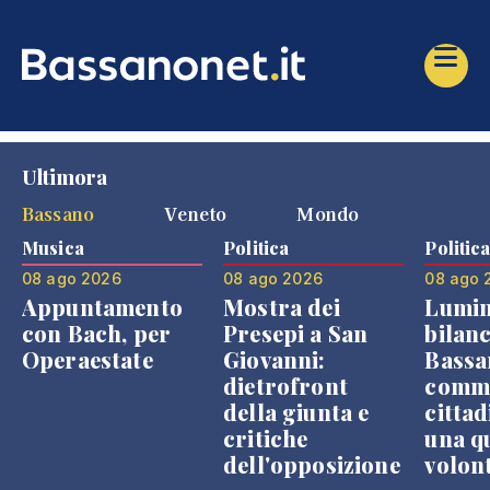
Ultimora
Bassano
Veneto
Mondo
Musica
Politica
Politic
08 ago 2026
08 ago 2026
08 ago 
Appuntamento
Mostra dei
Lumin
con Bach, per
Presepi a San
bilanc
Operaestate
Giovanni:
Bassa
dietrofront
comme
della giunta e
cittad
critiche
una q
dell'opposizione
volon