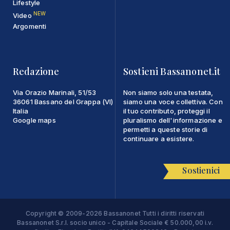
Lifestyle
NEW
Video
Argomenti
Redazione
Sostieni Bassanonet.it
Via Orazio Marinali, 51/53
Non siamo solo una testata,
36061 Bassano del Grappa (VI)
siamo una voce collettiva. Con
Italia
il tuo contributo, proteggi il
Google maps
pluralismo dell'informazione e
permetti a queste storie di
continuare a esistere.
Sostienici
Copyright © 2009-2026 Bassanonet Tutti i diritti riservati
Bassanonet S.r.l. socio unico - Capitale Sociale € 50.000,00 i.v.