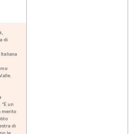
à,
a di
Italiana
rimo
Valle.
a
. “È un
a merito
tito
estra di
zio le