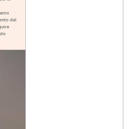
iamo
ento dal
guire
sto