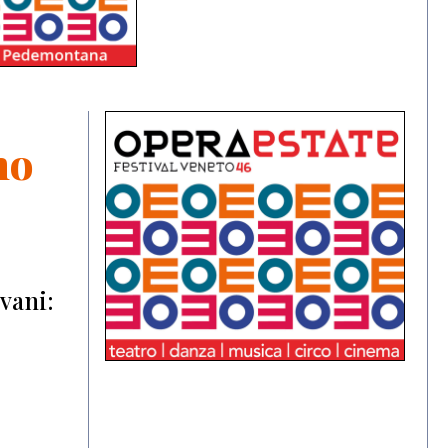
no
o
vani: