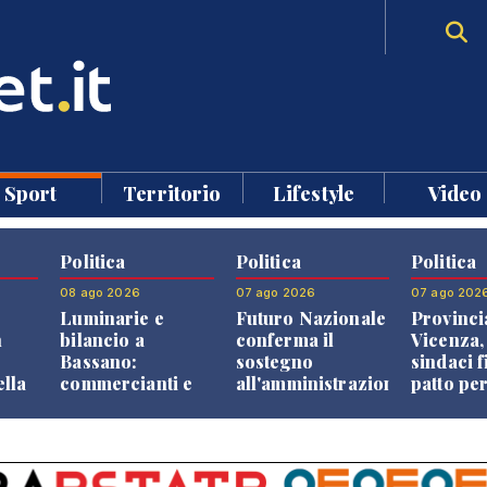
Sport
Territorio
Lifestyle
Video
Politica
Politica
Politica
08 ago 2026
07 ago 2026
07 ago 202
Luminarie e
Futuro Nazionale
Provinci
n
bilancio a
conferma il
Vicenza,
Bassano:
sostegno
sindaci f
ella
commercianti e
all'amministrazione
patto per
che
cittadini verso
Finco
dei Com
ione
una quota
volontaria