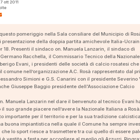
17 ott 2011
olte
 questo pomeriggio nella Sala consiliare del Municipio di Ros
di presentazione della doppia partita amichevole Italia-Ucrain
r 18. Presenti il sindaco on. Manuela Lanzarin, il sindaco di
 Germano Racchella, il Commissario Tecnico della Nazionale 
berigo Evani, i presidenti delle società di calcio rosatesi che
il comune nell’organizzazione A.C. Rosà rappresentato dal p
lessandro Simioni e G.S. Canarini con il presidente Severino 
nche Giuseppe Baggio presidente dell'Associazione Calcio
.
on. Manuela Lanzarin nel dare il benvenuto al tecnico Evani h
o il suo grande piacere nell’avere la Nazionale Italiana a Rosà
 importante per il territorio e per la sua tradizione calcistic
a buona impiantistica nella quale il Comune ha sempre inves
ri che lo sport riesce a trasmettere tra cui quello di essere pal
i è vestita a festa per accogliere al meglio gli Azzurri. Ringra