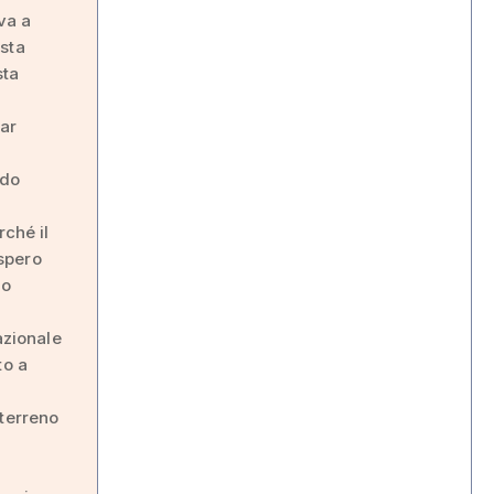
va a
usta
sta
far
e
ndo
rché il
 spero
mo
azionale
to a
 terreno