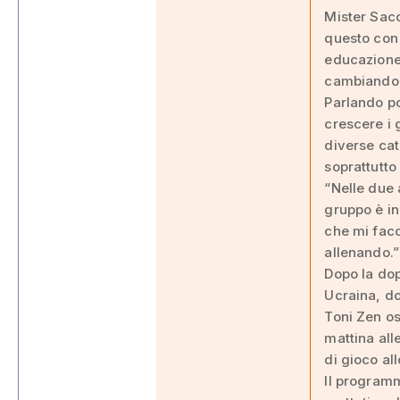
Mister Sacc
questo con 
educazione,
cambiando
Parlando poi
crescere i g
diverse cat
soprattutto 
“Nelle due 
gruppo è in 
che mi facc
allenando.”
Dopo la dop
Ucraina, do
Toni Zen os
mattina all
di gioco all
Il programm