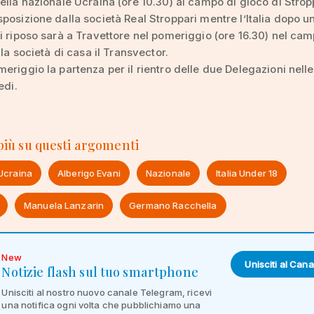
ella nazionale Ucraina (ore 10.30) al campo di gioco di Strop
posizione dalla società Real Stroppari mentre l’Italia dopo u
i riposo sarà a Travettore nel pomeriggio (ore 16.30) nel ca
lla società di casa il Transvector.
eriggio la partenza per il rientro delle due Delegazioni nelle
edi.
 più su questi argomenti
Ucraina
Alberigo Evani
Nazionale
Italia Under 18
Manuela Lanzarin
Germano Racchella
New
Unisciti al Cana
Notizie flash sul tuo smartphone
Unisciti al nostro nuovo canale Telegram, ricevi
una notifica ogni volta che pubblichiamo una