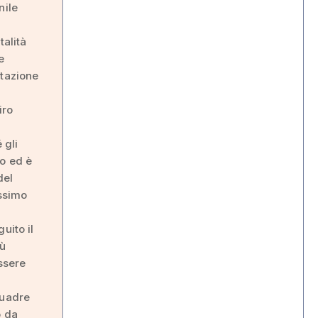
nile
talità
e
stazione
iro
 gli
vo ed è
del
ssimo
uito il
iù
ssere
quadre
o da