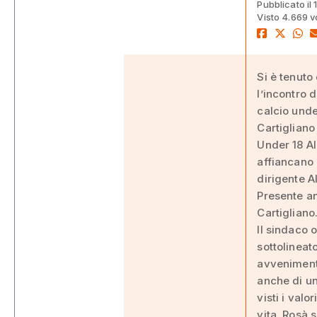
Pubblicato il 
Visto 4.669 v
Si è tenuto
l’incontro 
calcio unde
Cartigliano
Under 18 Al
affiancano 
dirigente A
Presente a
Cartigliano
Il sindaco 
sottolineat
avvenimento
anche di un
visti i valo
vita. Rosà s