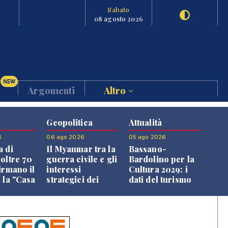
Sabato
08 agosto 2026
NEW
Argomenti
Altro
Geopolitica
Attualità
6
06 ago 2026
05 ago 2026
a di
Il Myanmar tra la
Bassano-
 oltre 70
guerra civile e gli
Bardolino per la
irmano il
interessi
Cultura 2029: i
 la "Casa
strategici dei
dati del turismo
uni"
Paesi vicini
aprono il
confronto veneto