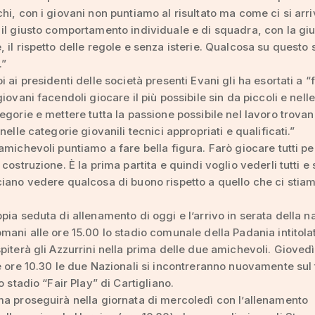
hi, con i giovani non puntiamo al risultato ma come ci si arri
il giusto comportamento individuale e di squadra, con la gi
 il rispetto delle regole e senza isterie. Qualcosa su questo 
.”
 ai presidenti delle società presenti Evani gli ha esortati a “
iovani facendoli giocare il più possibile sin da piccoli e nell
egorie e mettere tutta la passione possibile nel lavoro trova
nelle categorie giovanili tecnici appropriati e qualificati.”
amichevoli puntiamo a fare bella figura. Farò giocare tutti pe
costruzione. È la prima partita e quindi voglio vederli tutti e
iano vedere qualcosa di buono rispetto a quello che ci stia
pia seduta di allenamento di oggi e l’arrivo in serata della n
mani alle ore 15.00 lo stadio comunale della Padania intitola
piterà gli Azzurrini nella prima delle due amichevoli. Giovedì
e ore 10.30 le due Nazionali si incontreranno nuovamente sul
o stadio “Fair Play” di Cartigliano.
a proseguirà nella giornata di mercoledì con l’allenamento