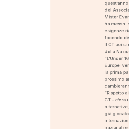
quest’anno 
dell’Associ
Mister Evan
ha messo in
esigenze ri
facendo dive
Il CT poi si
della Nazio
“L’Under 16
Europei ven
la prima pa
prossimo a
cambierann
“Rispetto a
CT - c’era 
alternative
già giocat
internazion
nazionali e