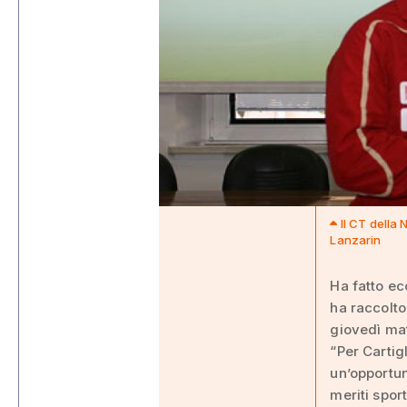
Il CT della 
Lanzarin
Ha fatto ec
ha raccolto
giovedì mat
“Per Cartig
un’opportun
meriti spor