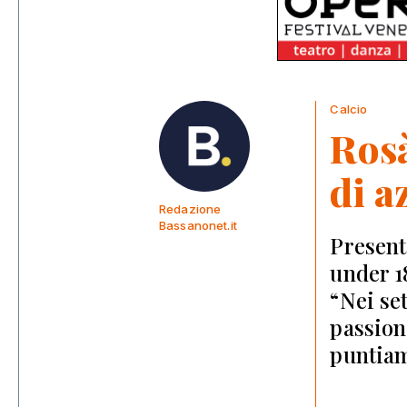
Calcio
Rosà
di a
Redazione
Bassanonet.it
Present
under 1
“Nei set
passion
puntiam