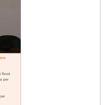
uela
i Rosà
ta per
per