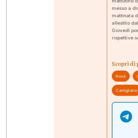
mattutino d
messo a dis
mattinata d
allestito da
Giovedì pom
rispettive s
Scopri di
Rosà
Cartigliano