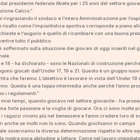
dal presidente federale Abete per i 25 anni del settore giova
azione Calcio.”
i ringraziando il sindaco e l’intera Amministrazione per l’ospi
 risalto come l’impiantistica sportiva corrisponde a pieno all
chieste e l’augurio è quello di ricambiare con una buona pre
rtire tutto il pubblico.
 è soffermato sulla situazione dei giovani di oggi inseriti nel g
nale.
 e 18 - ha dichiarato - sono le Nazionali di costruzione perché
gono giocati dall’Under 17, 19 e 21. Questo è un gruppo nuo
rtita che faremo. L’obiettivo è lavorare in vista dell’Under 19 
nno. Questa è una tappa intermedia anche perché l’anno pro
o i regolamenti.”
i miei tempi, quando giocavo nel settore giovanile - ha proseg
una forte passione e la voglia di giocare. Ora ci sono molte p
, i ragazzi vivono più nel benessere e fanno credere loro di e
ori anche se molti non lo sono. Quando giochiamo in campo
ale osserviamo la diversa determinazione rispetto le altre s
 la nostra poca abitudine a lottare. Come nel lavoro impostat