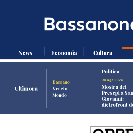
News
Economia
Cultura
Politica
08 ago 2026
Bassano
Mostra dei
Ultimora
Veneto
Presepi a Sa
Mondo
Giovanni:
dietrofront d
giunta e criti
dell'opposiz