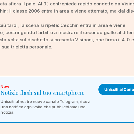
iata sfiora il palo. Al 9’, contropiede rapido condotto da Visin
in: il classe 2006 entra in area e viene atterrato, ma dal dis
più tardi, la scena si ripete: Cecchin entra in area e viene
, costringendo l’arbitro a mostrare il secondo giallo al dife
sta volta sul dischetto si presenta Visinoni, che firma il 4-0 e
 sua tripletta personale.
New
Unisciti al Cana
Notizie flash sul tuo smartphone
Unisciti al nostro nuovo canale Telegram, ricevi
una notifica ogni volta che pubblichiamo una
notizia.