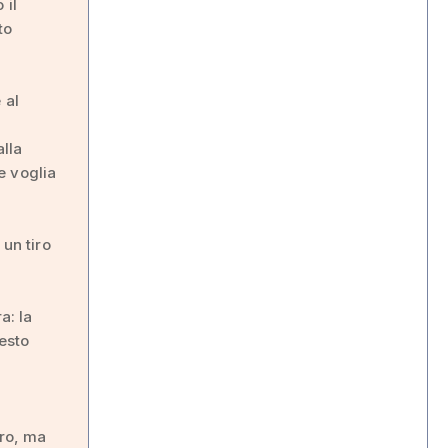
 il
to
 al
lla
e voglia
 un tiro
a: la
gesto
tro, ma