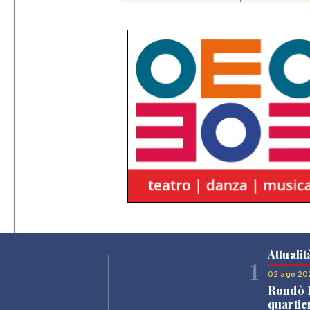
Attualit
1
02 ago 20
Rondò B
quartie