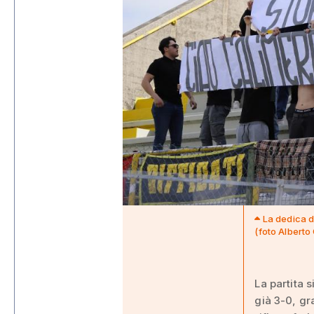
La dedica d
(foto Alberto
La partita 
già 3-0, gr