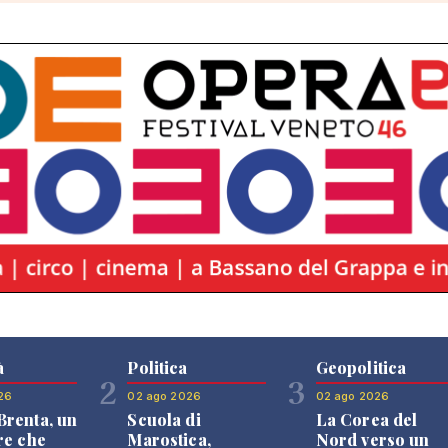
à
Politica
Geopolitica
2
3
26
02 ago 2026
02 ago 2026
renta, un
Scuola di
La Corea del
re che
Marostica,
Nord verso un