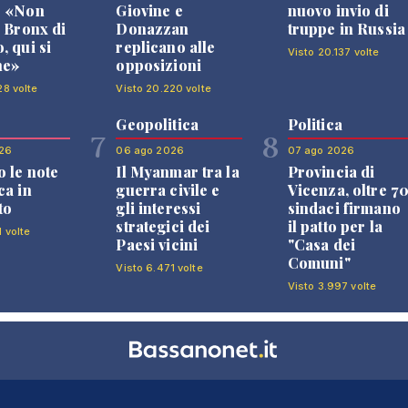
: «Non
Giovine e
nuovo invio di
l Bronx di
Donazzan
truppe in Russia
, qui si
replicano alle
Visto 20.137 volte
ne»
opposizioni
28 volte
Visto 20.220 volte
Geopolitica
Politica
7
8
26
06 ago 2026
07 ago 2026
 le note
Il Myanmar tra la
Provincia di
ca in
guerra civile e
Vicenza, oltre 7
to
gli interessi
sindaci firmano
strategici dei
il patto per la
1 volte
Paesi vicini
"Casa dei
Comuni"
Visto 6.471 volte
Visto 3.997 volte