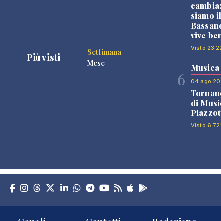
cambia
siamo i
Bassano
vive be
Visto 23.2
Settimana
Più visti
Mese
Musica
6
04 ago 20
Tornano
di Musi
Piazzot
Visto 6.72