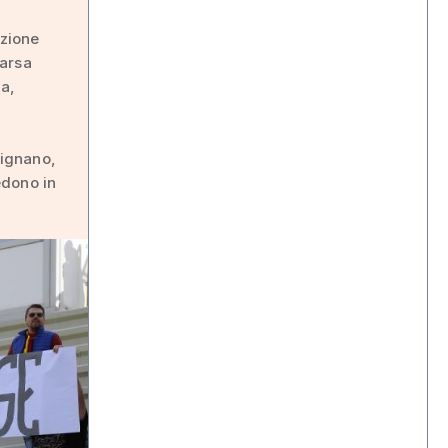
azione
parsa
na,
Lignano,
cedono in