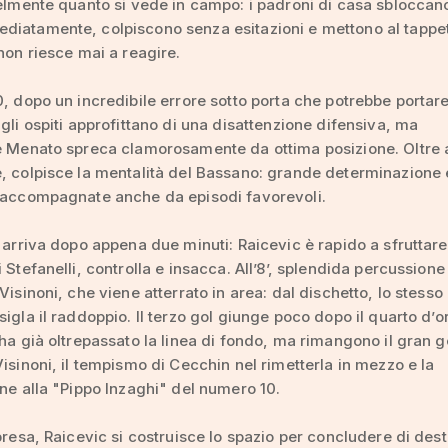
delmente quanto si vede in campo: i padroni di casa sbloccano
diatamente, colpiscono senza esitazioni e mettono al tappe
 non riesce mai a reagire.
0, dopo un incredibile errore sotto porta che potrebbe portare
 gli ospiti approfittano di una disattenzione difensiva, ma
e Menato spreca clamorosamente da ottima posizione. Oltre a
, colpisce la mentalità del Bassano: grande determinazione 
, accompagnate anche da episodi favorevoli.
l arriva dopo appena due minuti: Raicevic è rapido a sfruttare
i Stefanelli, controlla e insacca. All’8’, splendida percussione
Visinoni, che viene atterrato in area: dal dischetto, lo stesso
sigla il raddoppio. Il terzo gol giunge poco dopo il quarto d’or
 ha già oltrepassato la linea di fondo, ma rimangono il gran 
Visinoni, il tempismo di Cecchin nel rimetterla in mezzo e la
one alla "Pippo Inzaghi" del numero 10.
ipresa, Raicevic si costruisce lo spazio per concludere di des