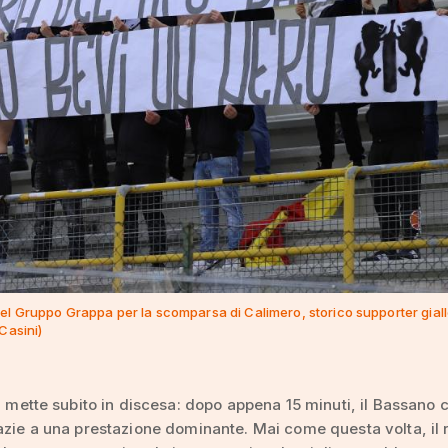
el Gruppo Grappa per la scomparsa di Calimero, storico supporter gial
 Casini)
si mette subito in discesa: dopo appena 15 minuti, il Bassano
azie a una prestazione dominante. Mai come questa volta, il r