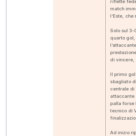
riflette fe
match imme
l’Este, che
Solo sul 3-
quarto gol,
l’attaccant
prestazione
di vincere
Il primo go
sbagliato d
centrale di 
attaccante 
palla forse
tecnico di 
finalizzazi
Ad inizio r