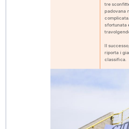
tre sconfit
padovana no
complicata.
sfortunata 
travolgendo
Il successo
riporta i gi
classifica.