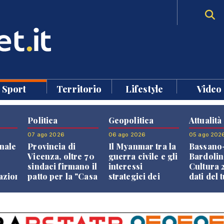
Sport
Territorio
Lifestyle
Video
Politica
Geopolitica
Attualità
07 ago 2026
06 ago 2026
05 ago 202
nale
Provincia di
Il Myanmar tra la
Bassano
Vicenza, oltre 70
guerra civile e gli
Bardolin
sindaci firmano il
interessi
Cultura 2
razione
patto per la "Casa
strategici dei
dati del 
dei Comuni"
Paesi vicini
aprono i
confront