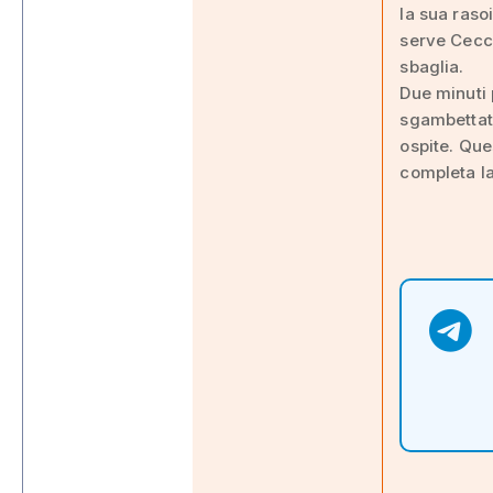
la sua raso
serve Cecch
sbaglia.
Due minuti 
sgambettato
ospite. Que
completa la