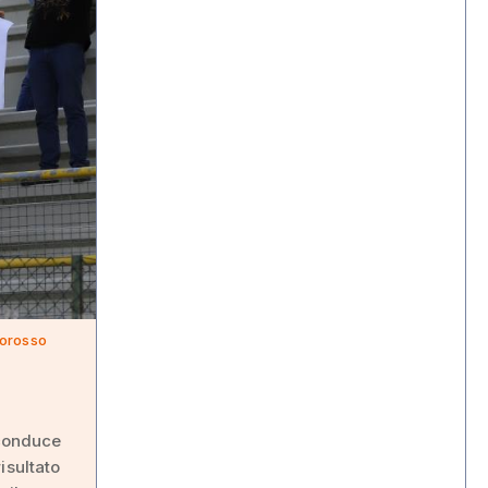
lorosso
 conduce
isultato