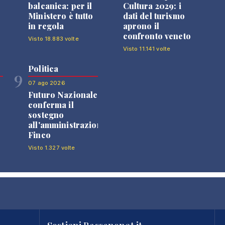
balcanica: per il
Cultura 2029: i
Ministero è tutto
dati del turismo
in regola
aprono il
confronto veneto
Visto 18.883 volte
Visto 11.141 volte
Politica
9
07 ago 2026
Futuro Nazionale
0
conferma il
sostegno
all'amministrazione
Finco
Visto 1.327 volte