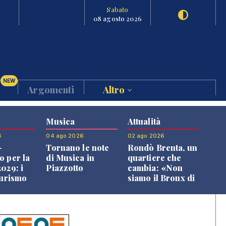
Sabato
08 agosto 2026
NEW
Argomenti
Altro
Musica
Attualità
6
04 ago 2026
02 ago 2026
-
Tornano le note
Rondò Brenta, un
o per la
di Musica in
quartiere che
029: i
Piazzotto
cambia: «Non
turismo
siamo il Bronx di
l
Bassano, qui si
o veneto
vive bene»