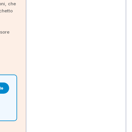
oni, che
chetto
nsore
le