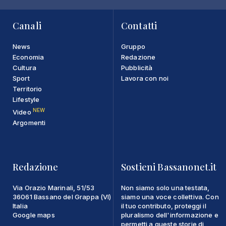
Canali
Contatti
News
Gruppo
Economia
Redazione
Cultura
Pubblicità
Sport
Lavora con noi
Territorio
Lifestyle
NEW
Video
Argomenti
Redazione
Sostieni Bassanonet.it
Via Orazio Marinali, 51/53
Non siamo solo una testata,
36061 Bassano del Grappa (VI)
siamo una voce collettiva. Con
Italia
il tuo contributo, proteggi il
Google maps
pluralismo dell'informazione e
permetti a queste storie di