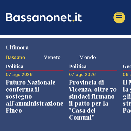
Ultimora
Bassano
Veneto
Mondo
Politica
Politica
Geo
07 ago 2026
07 ago 2026
06 
Futuro Nazionale
Provincia di
Il
conferma il
Vicenza, oltre 70
la 
sostegno
sindaci firmano
gli
all'amministrazione
il patto per la
st
Finco
"Casa dei
Pae
Comuni"