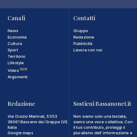
Canali
Contatti
News
Gruppo
Economia
Redazione
Cultura
Pubblicità
Sport
Lavora con noi
Territorio
Lifestyle
NEW
Video
Argomenti
Redazione
Sostieni Bassanonet.it
Via Orazio Marinali, 51/53
Non siamo solo una testata,
36061 Bassano del Grappa (VI)
siamo una voce collettiva. Con
Italia
il tuo contributo, proteggi il
Google maps
pluralismo dell'informazione e