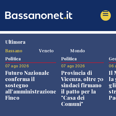
Ultimora
Bassano
Veneto
Mondo
Politica
Politica
Geo
07 ago 2026
07 ago 2026
06 
Futuro Nazionale
Provincia di
Il
conferma il
Vicenza, oltre 70
la 
sostegno
sindaci firmano
gli
all'amministrazione
il patto per la
st
Finco
"Casa dei
Pae
Comuni"