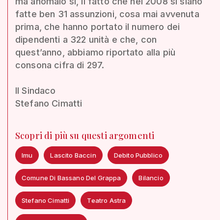
ma anomalo sì, il fatto che nel 2008 si siano
fatte ben 31 assunzioni, cosa mai avvenuta
prima, che hanno portato il numero dei
dipendenti a 322 unità e che, con
quest’anno, abbiamo riportato alla più
consona cifra di 297.
Il Sindaco
Stefano Cimatti
Scopri di più su questi argomenti
Imu
Lascito Baccin
Debito Pubblico
Comune Di Bassano Del Grappa
Bilancio
Stefano Cimatti
Teatro Astra