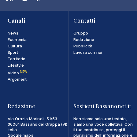
Canali
Contatti
News
Gruppo
Economia
Redazione
Cultura
Pubblicità
Sport
Lavora con noi
Territorio
Lifestyle
NEW
Video
Argomenti
Redazione
Sostieni Bassanonet.it
Via Orazio Marinali, 51/53
Non siamo solo una testata,
36061 Bassano del Grappa (VI)
siamo una voce collettiva. Con
Italia
il tuo contributo, proteggi il
Google maps
pluralismo dell'informazione e