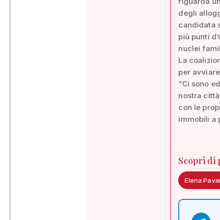
riguarda u
degli allog
candidata s
più punti d
nuclei famil
La coalizio
per avviare
“Ci sono ed
nostra citt
con le prop
immobili a 
Scopri di
Elena Pava