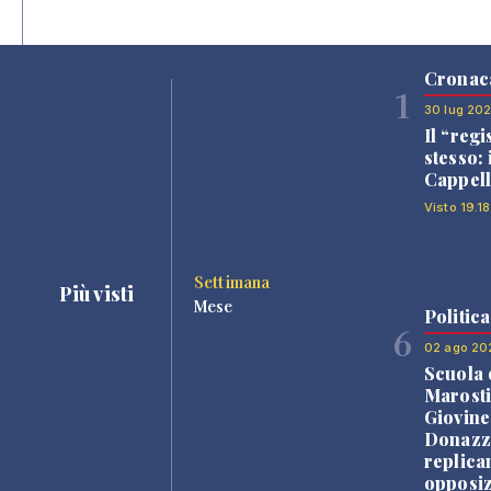
Cronac
1
30 lug 20
Il “regi
stesso: 
Cappell
Visto 19.18
Settimana
Più visti
Mese
Politica
6
02 ago 20
Scuola 
Marosti
Giovine
Donazz
replica
opposiz