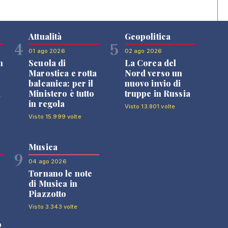
Attualità
Geopolitica
4
5
01 ago 2026
02 ago 2026
n
Scuola di
La Corea del
Marostica e rotta
Nord verso un
balcanica: per il
nuovo invio di
i
Ministero è tutto
truppe in Russia
in regola
Visto 13.801 volte
Visto 15.999 volte
Musica
9
04 ago 2026
Tornano le note
di Musica in
Piazzotto
Visto 3.343 volte
o