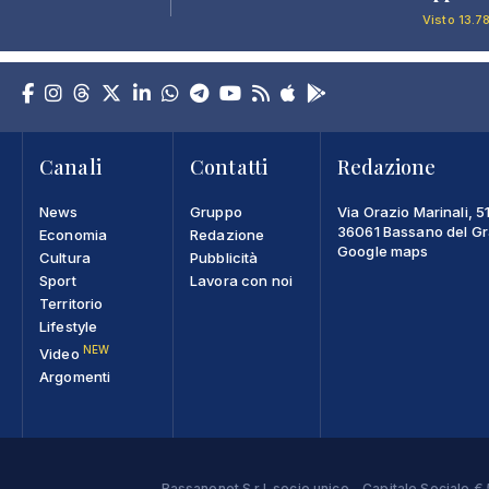
Visto 13.7
Canali
Contatti
Redazione
News
Gruppo
Via Orazio Marinali, 5
36061 Bassano del Gra
Economia
Redazione
Google maps
Cultura
Pubblicità
Sport
Lavora con noi
Territorio
Lifestyle
NEW
Video
Argomenti
Bassanonet S.r.l. socio unico - Capitale Sociale