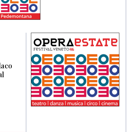
daco
al