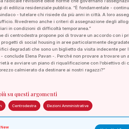
na radicale revisione delle norme che governano l’assegnaz
gi di edilizia residenziale pubblica. “È fondamentale - continu
indaco - tutelare chi risiede da più anni in città. A loro ass
’ufficio. Rivedremo anche i criteri di assegnazione degli allog
iari in condizioni di difficoltà temporanea.”
ne di centrodestra propone poi di trovare un accordo con i pr
 progetti di social housing in aree particolarmente degradat
ifici degradati che sono un biglietto da visita indecente per 
à - conclude Elena Pavan -. Perché non provare a trovare un
rietà e avviare un piano di riqualificazione con l’obiettivo di 
prezzo calmierato da destinare ai nostri ragazzi?”
 più su questi argomenti
n
Centrodestra
Elezioni Amministrative
New