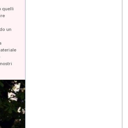
 quelli
ire
ndo un
a
ateriale
e
nostri