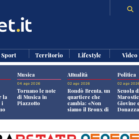
Sport
Territorio
Lifestyle
Video
Musica
Attualità
Politica
04 ago 2026
02 ago 2026
02 ago 202
Tornano le note
Rondò Brenta, un
Scuola d
 la
di Musica in
quartiere che
Marostic
 i
Piazzotto
cambia: «Non
Giovine 
smo
siamo il Bronx di
Donazz
Bassano, qui si
replican
neto
vive bene»
opposizi