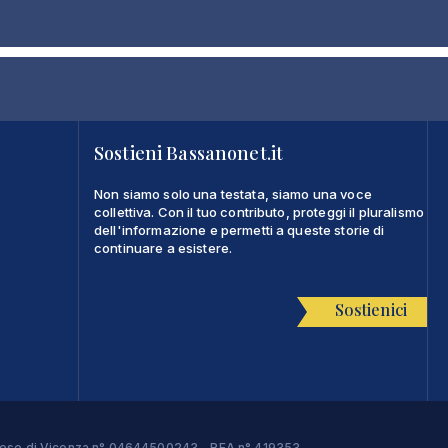
Sostieni Bassanonet.it
Non siamo solo una testata, siamo una voce
collettiva. Con il tuo contributo, proteggi il pluralismo
dell'informazione e permetti a queste storie di
continuare a esistere.
Sostienici
Imprese di Vicenza n° 04644500243 - REA n° 419353