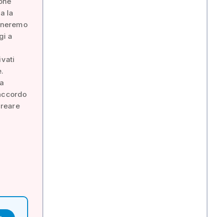
ione
a la
egneremo
gi a
ivati
e.
la
 accordo
creare