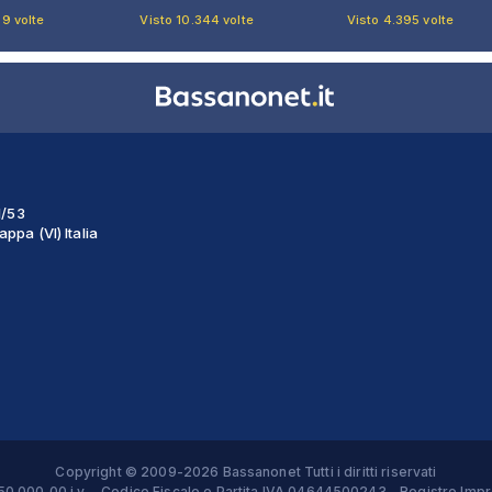
89 volte
Visto 10.344 volte
Visto 4.395 volte
1/53
ppa (VI) Italia
Copyright © 2009-2026 Bassanonet Tutti i diritti riservati
 € 50.000,00 i.v. - Codice Fiscale e Partita IVA 04644500243 - Registro 