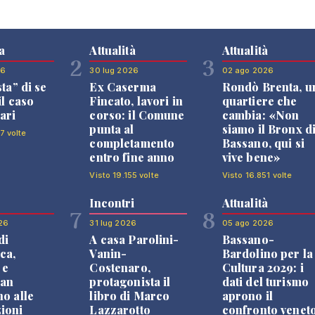
a
Attualità
Attualità
2
3
26
30 lug 2026
02 ago 2026
sta” di se
Ex Caserma
Rondò Brenta, u
il caso
Fincato, lavori in
quartiere che
ari
corso: il Comune
cambia: «Non
punta al
siamo il Bronx d
7 volte
completamento
Bassano, qui si
entro fine anno
vive bene»
Visto 19.155 volte
Visto 16.851 volte
Incontri
Attualità
7
8
26
31 lug 2026
05 ago 2026
di
A casa Parolini-
Bassano-
ca,
Vanin-
Bardolino per la
 e
Costenaro,
Cultura 2029: i
an
protagonista il
dati del turismo
no alle
libro di Marco
aprono il
ioni
Lazzarotto
confronto venet