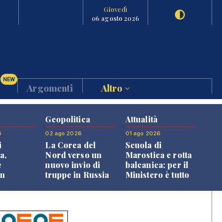
Giovedì
06 agosto 2026
NEW
Argomenti
Altro
Geopolitica
Attualità
6
02 ago 2026
01 ago 2026
i
La Corea del
Scuola di
a,
Nord verso un
Marostica e rotta
e
nuovo invio di
balcanica: per il
an
truppe in Russia
Ministero è tutto
o alle
in regola
oni