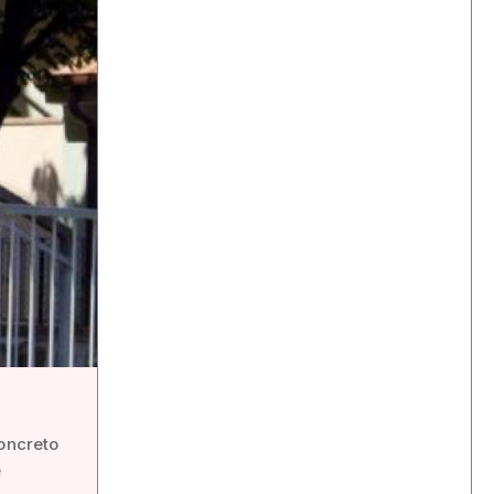
concreto
e