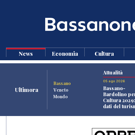
News
Economia
Cultura
Attualità
05 ago 2026
Bassano
Bassano-
Ultimora
Veneto
Bardolino per
Mondo
Cultura 2029:
dati del turi
aprono il
confronto ve