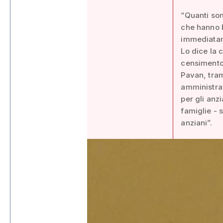
“Quanti son
che hanno b
immediata
Lo dice la 
censimento 
Pavan, tram
amministra
per gli anz
famiglie - 
anziani”.