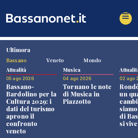
Ultimora
Bassano
Veneto
Mondo
Attualità
Musica
Attualit
05 ago 2026
04 ago 2026
02 ago 
Bassano-
Tornano le note
Rondò
Bardolino per la
di Musica in
un qu
Cultura 2029: i
Piazzotto
cambi
dati del turismo
siamo
aprono il
di Bas
confronto
si viv
veneto