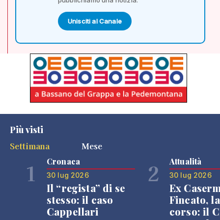
Unisciti al Canale
Più visti
Settimana
Mese
Cronaca
Attualità
1
2
30 lug 2026
30 lug 2026
Il “regista” di se
Ex Caser
stesso: il caso
Fincato, la
Cappellari
corso: il