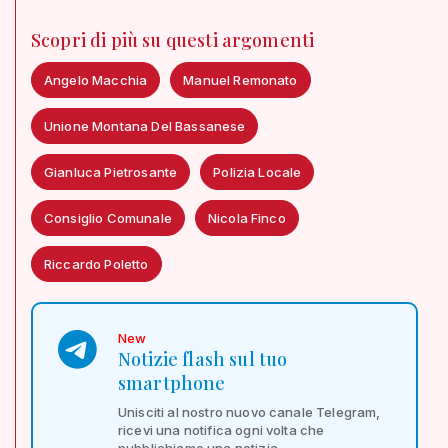
Scopri di più su questi argomenti
Angelo Macchia
Manuel Remonato
Unione Montana Del Bassanese
Gianluca Pietrosante
Polizia Locale
Consiglio Comunale
Nicola Finco
Riccardo Poletto
New
Notizie flash sul tuo
smartphone
Unisciti al nostro nuovo canale Telegram,
ricevi una notifica ogni volta che
pubblichiamo una notizia.