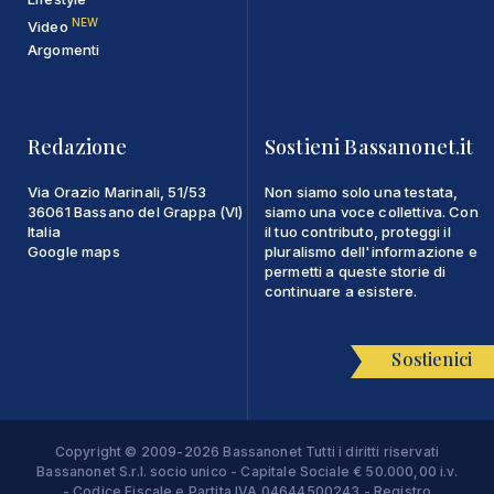
NEW
Video
Argomenti
Redazione
Sostieni Bassanonet.it
Via Orazio Marinali, 51/53
Non siamo solo una testata,
36061 Bassano del Grappa (VI)
siamo una voce collettiva. Con
Italia
il tuo contributo, proteggi il
Google maps
pluralismo dell'informazione e
permetti a queste storie di
continuare a esistere.
Sostienici
Copyright © 2009-2026 Bassanonet Tutti i diritti riservati
Bassanonet S.r.l. socio unico - Capitale Sociale € 50.000,00 i.v.
- Codice Fiscale e Partita IVA 04644500243 - Registro