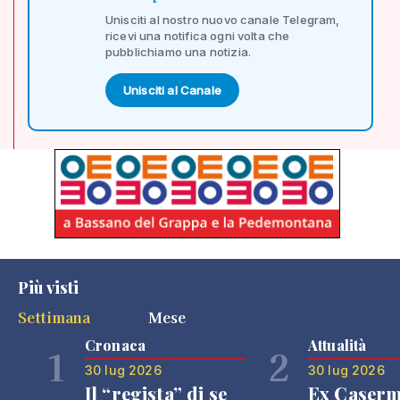
Unisciti al nostro nuovo canale Telegram,
ricevi una notifica ogni volta che
pubblichiamo una notizia.
Unisciti al Canale
Più visti
Settimana
Mese
Cronaca
Attualità
1
2
30 lug 2026
30 lug 2026
Il “regista” di se
Ex Caser