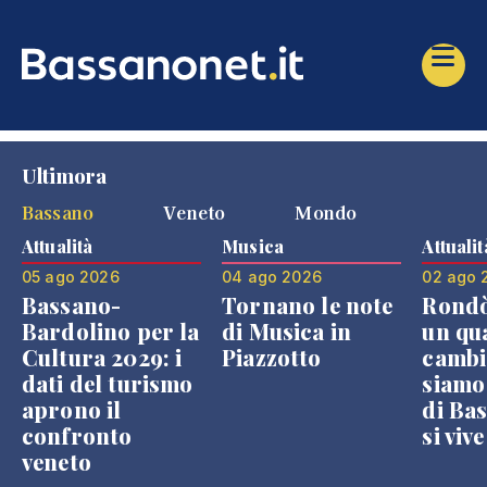
Ultimora
Bassano
Veneto
Mondo
Attualità
Musica
Attualit
05 ago 2026
04 ago 2026
02 ago 
Bassano-
Tornano le note
Rondò
Bardolino per la
di Musica in
un qu
Cultura 2029: i
Piazzotto
cambi
dati del turismo
siamo
aprono il
di Bas
confronto
si viv
veneto