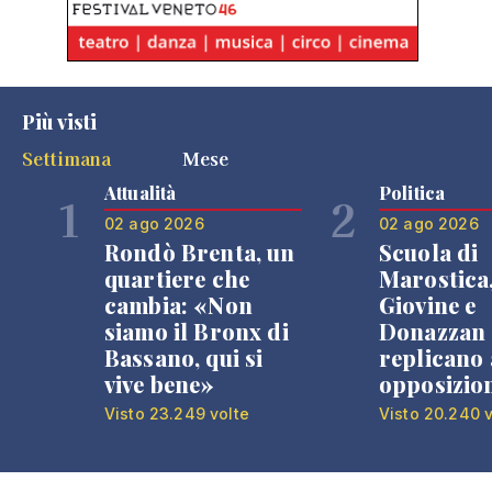
Più visti
Settimana
Mese
Attualità
Politica
1
2
02 ago 2026
02 ago 2026
Rondò Brenta, un
Scuola di
quartiere che
Marostica
cambia: «Non
Giovine e
siamo il Bronx di
Donazzan
Bassano, qui si
replicano 
vive bene»
opposizio
Visto 23.249 volte
Visto 20.240 v