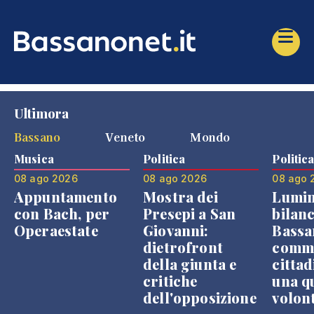
Ultimora
Bassano
Veneto
Mondo
Musica
Politica
Politic
08 ago 2026
08 ago 2026
08 ago 
Appuntamento
Mostra dei
Lumin
con Bach, per
Presepi a San
bilanc
Operaestate
Giovanni:
Bassa
dietrofront
comme
della giunta e
cittad
critiche
una q
dell'opposizione
volon