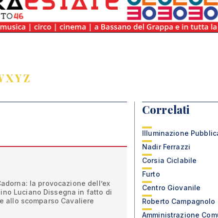
W
X
Y
Z
Correlati
Illuminazione Pubblic
Nadir Ferrazzi
Corsia Ciclabile
Furto
 Cadorna: la provocazione dell’ex
Centro Giovanile
ino Luciano Dissegna in fatto di
zze allo scomparso Cavaliere
Roberto Campagnolo
Amministrazione Com