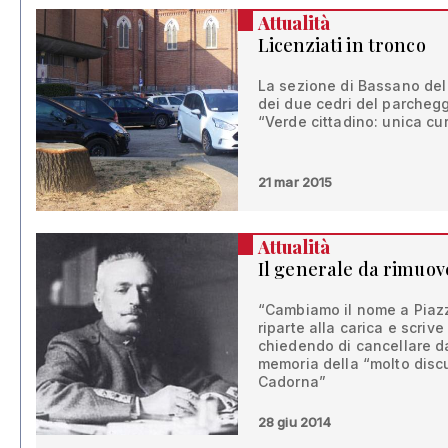
Attualità
Licenziati in tronco
La sezione di Bassano del 
dei due cedri del parchegg
“Verde cittadino: unica c
21 mar 2015
Attualità
Il generale da rimuov
“Cambiamo il nome a Piazz
riparte alla carica e scriv
chiedendo di cancellare d
memoria della “molto discu
Cadorna”
28 giu 2014