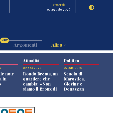
Venerdì
07 agosto 2026
NEW
Argomenti
Altro
Attualità
Politica
6
02 ago 2026
02 ago 2026
le note
Rondò Brenta, un
Scuola di
a in
quartiere che
Marostica,
o
cambia: «Non
Giovine e
siamo il Bronx di
Donazzan
Bassano, qui si
replicano alle
vive bene»
opposizioni