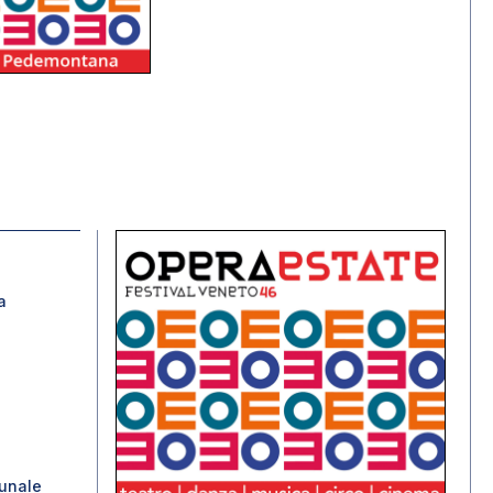
a
unale