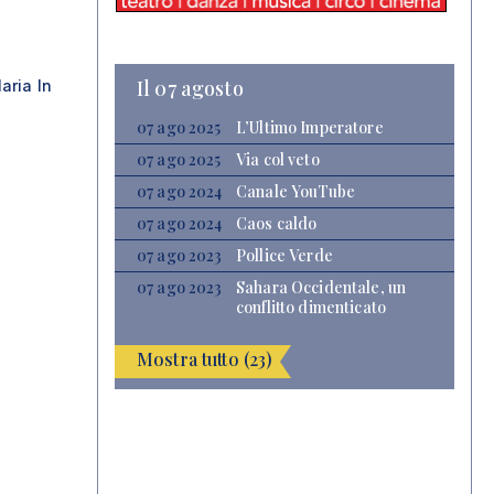
Il 07 agosto
aria In
07 ago 2025
L’Ultimo Imperatore
07 ago 2025
Via col veto
07 ago 2024
Canale YouTube
07 ago 2024
Caos caldo
07 ago 2023
Pollice Verde
07 ago 2023
Sahara Occidentale, un
conflitto dimenticato
Mostra tutto (23)