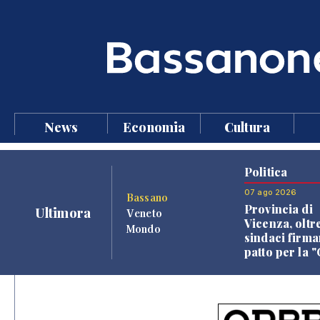
News
Economia
Cultura
Politica
07 ago 2026
Bassano
Provincia di
Ultimora
Veneto
Vicenza, oltr
Mondo
sindaci firma
patto per la 
dei Comuni"