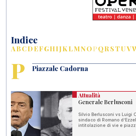
Indice
A
B
C
D
E
F
G
H
I
J
K
L
M
N
O
P
Q
R
S
T
U
V
P
Piazzale Cadorna
Attualità
Generale Berlusconi
Silvio Berlusconi vs Luigi
sindaco di Romano d’Ezzel
intitolazione di vie e pia