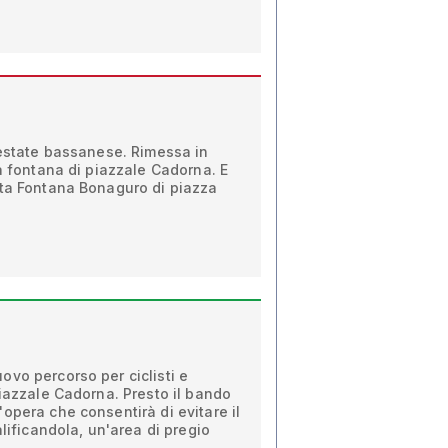
'estate bassanese. Rimessa in
la fontana di piazzale Cadorna. E
ata Fontana Bonaguro di piazza
vo percorso per ciclisti e
piazzale Cadorna. Presto il bando
opera che consentirà di evitare il
alificandola, un'area di pregio