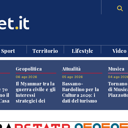
Sport
Territorio
Lifestyle
Video
Geopolitica
Attualità
Musica
06 ago 2026
05 ago 2026
04 ago 202
Il Myanmar tra la
Bassano-
Tornano 
e 70
guerra civile e gli
Bardolino per la
di Music
no il
interessi
Cultura 2029: i
Piazzott
"Casa
strategici dei
dati del turismo
Paesi vicini
aprono il
confronto veneto