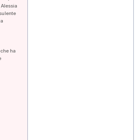
 Alessia
sulente
ra
i
 che ha
e