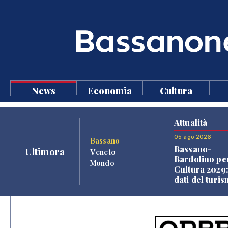
News
Economia
Cultura
Attualità
05 ago 2026
Bassano
Bassano-
Ultimora
Veneto
Bardolino per
Mondo
Cultura 2029:
dati del turi
aprono il
confronto ve