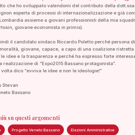
tto che ho sviluppato valendomi del contributo della dott.ssa
gnon esperta di processi di internazionalizzazione e già con
Lombardia assieme a giovani professionisti della mia squad
tosin, giovane economista in primis).
indi il candidato sindaco Riccardo Poletto perché persona d
moralità, giovane, capace, a capo di una coalizione ristretta
o le idee e la trasparenza e perché ha espresso forte interess
la realizzazione di “Expo2015 Bassano protagonista”.
volta dico “evviva le idee e non le ideologie!”
s Stevan
eneto Bassano
 più su questi argomenti
o
Progetto Veneto Bassano
Elezioni Amministrative