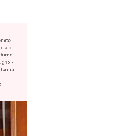
eneto
 a suo
 turno
iugno -
n forma
o: