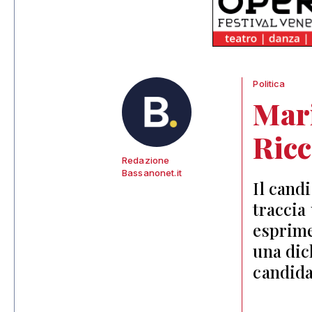
Politica
Mari
Ricc
Redazione
Bassanonet.it
Il cand
traccia
esprime
una dic
candida