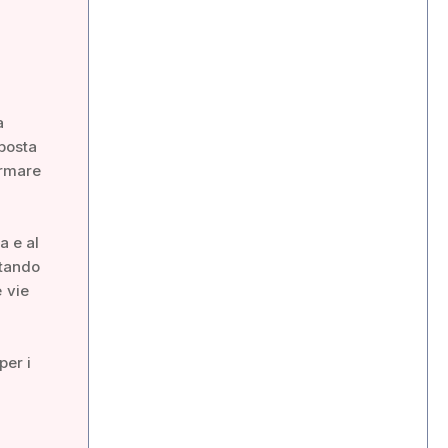
a
sposta
ormare
a e al
ltando
 vie
per i