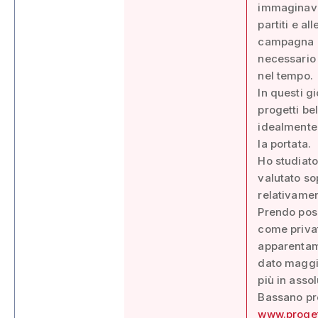
immaginavo:
partiti e a
campagna e
necessario s
nel tempo.
In questi gi
progetti be
idealmente 
la portata.
Ho studiato
valutato so
relativamen
Prendo pos
come privat
apparentam
dato maggio
più in asso
Bassano pro
www.proge