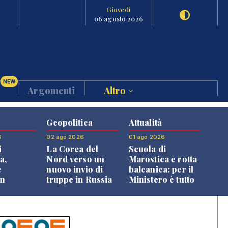
Giovedì
06 agosto 2026
NEW
Argomenti
Altro
Geopolitica
Attualità
6
02 ago 2026
01 ago 2026
i
La Corea del
Scuola di
a,
Nord verso un
Marostica e rotta
e
nuovo invio di
balcanica: per il
an
truppe in Russia
Ministero è tutto
o alle
in regola
oni