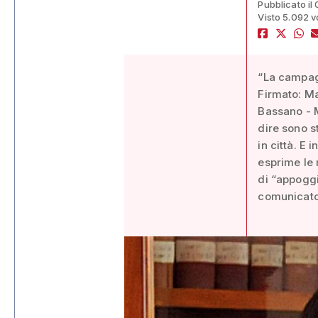
Pubblicato il
Visto 5.092 v
“La campagn
Firmato: Ma
Bassano - M
dire sono st
in città. E
esprime le 
di “appoggi
comunicato