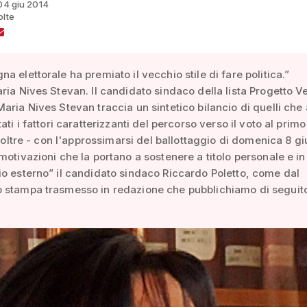
 04 giu 2014
olte
a elettorale ha premiato il vecchio stile di fare politica.”
ria Nives Stevan. Il candidato sindaco della lista Progetto V
aria Nives Stevan traccia un sintetico bilancio di quelli che
ati i fattori caratterizzanti del percorso verso il voto al primo
 inoltre - con l'approssimarsi del ballottaggio di domenica 8 g
motivazioni che la portano a sostenere a titolo personale e i
o esterno” il candidato sindaco Riccardo Poletto, come dal
 stampa trasmesso in redazione che pubblichiamo di seguit