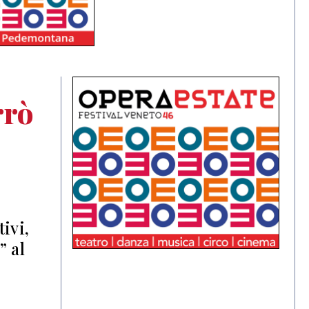
rrò
ivi,
” al