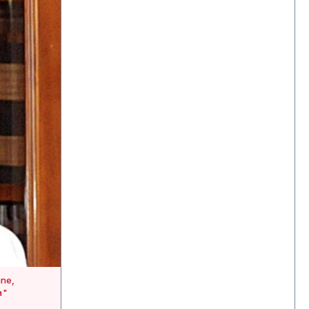
ane,
a"