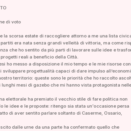
ATO
ne di voto
e la scorsa estate di raccogliere attorno a me una lista civic
 partiti era nata senza grandi velleità di vittoria, ma come ri
nza che ho sentito da più parti di lavorare sulle idee e trasf
 progetti reali a beneficio della Città.
esi ho messo a disposizione il mio tempo e le mie risorse con
 di sviluppare progettualità capaci di dare impulso all’economi
nostro territorio: queste sono le priorità che ho raccolto asco
i lunghi mesi di gazebo che mi hanno vista protagonista nelle
 elettorale ha premiato il vecchio stile di fare politica non
o le idee e le proposte: ritengo sia stata un'occasione persa 
 fatto di aver sentito parlare soltanto di Caserme, Ossario,
o uscito dalle urne da una parte ha confermato quello che