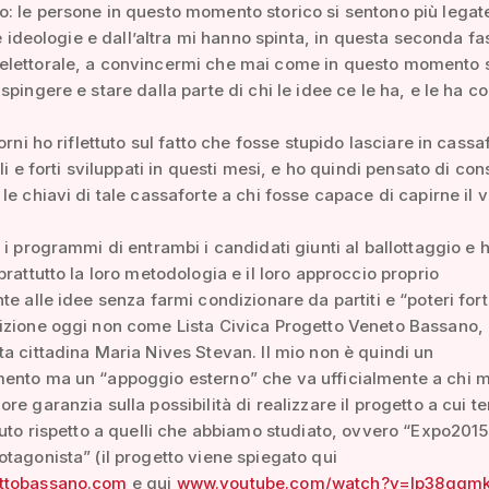
 le persone in questo momento storico si sentono più legate
lle ideologie e dall’altra mi hanno spinta, in questa seconda fa
lettorale, a convincermi che mai come in questo momento 
pingere e stare dalla parte di chi le idee ce le ha, e le ha co
orni ho riflettuto sul fatto che fosse stupido lasciare in cassa
lli e forti sviluppati in questi mesi, e ho quindi pensato di c
le chiavi di tale cassaforte a chi fosse capace di capirne il v
 i programmi di entrambi i candidati giunti al ballottaggio e 
prattutto la loro metodologia e il loro approccio proprio
te alle idee senza farmi condizionare da partiti e “poteri forti
izione oggi non come Lista Civica Progetto Veneto Bassano,
a cittadina Maria Nives Stevan. Il mio non è quindi un
ento ma un “appoggio esterno” che va ufficialmente a chi m
re garanzia sulla possibilità di realizzare il progetto a cui t
luto rispetto a quelli che abbiamo studiato, ovvero “Expo2015
tagonista” (il progetto viene spiegato qui
ttobassano.com
e qui
www.youtube.com/watch?v=lp38qgmk