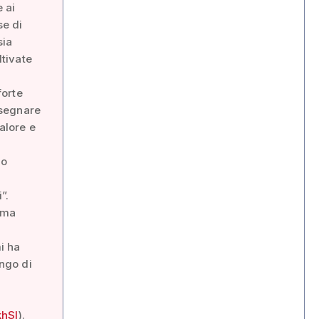
 ai
se di
sia
ltivate
forte
onsegnare
alore e
ho
”.
 ma
i ha
engo di
hSI
).