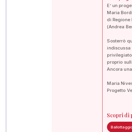
E’ un proge
Maria Bordi
di Regione 
(Andrea Ber
Sosterrò qu
indiscussa 
privilegiat
proprio sul
Ancora una 
Maria Nive
Progetto V
Scopri di
Ballottaggi