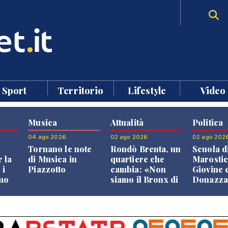
Sport
Territorio
Lifestyle
Video
Musica
Attualità
Politica
04 ago 2026
02 ago 2026
02 ago 202
Tornano le note
Rondò Brenta, un
Scuola d
 la
di Musica in
quartiere che
Marostic
 i
Piazzotto
cambia: «Non
Giovine 
smo
siamo il Bronx di
Donazz
Bassano, qui si
replican
neto
vive bene»
opposizi