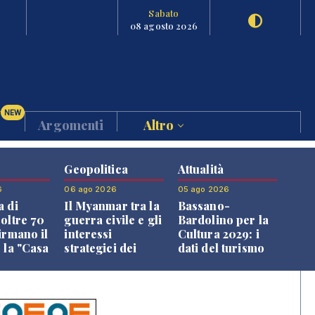
Sabato
08 agosto 2026
NEW
Argomenti
Altro
Geopolitica
Attualità
6
06 ago 2026
05 ago 2026
a di
Il Myanmar tra la
Bassano-
 oltre 70
guerra civile e gli
Bardolino per la
irmano il
interessi
Cultura 2029: i
 la "Casa
strategici dei
dati del turismo
uni"
Paesi vicini
aprono il
confronto veneto