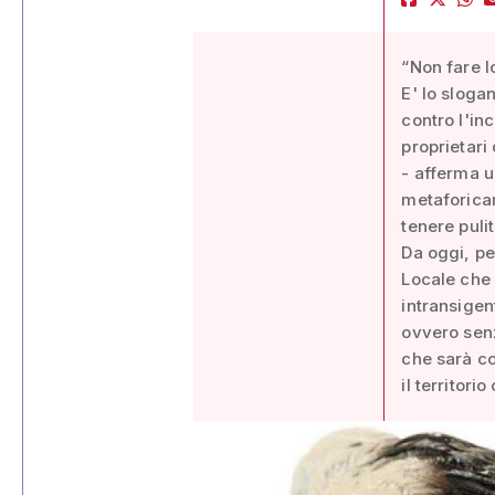
“Non fare l
E' lo sloga
contro l'in
proprietari
- afferma 
metaforicam
tenere pulit
Da oggi, pe
Locale che 
intransigen
ovvero senz
che sarà co
il territori