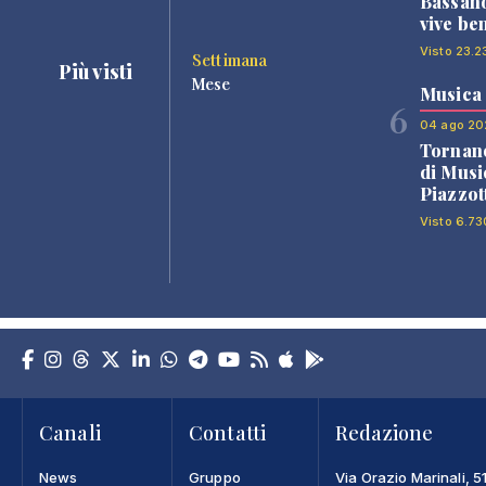
Bassano
vive be
Visto 23.2
Settimana
Più visti
Mese
Musica
6
04 ago 20
Tornano
di Musi
Piazzot
Visto 6.73
Canali
Contatti
Redazione
News
Gruppo
Via Orazio Marinali, 5