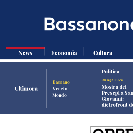
News
Economia
Cultura
Politica
08 ago 2026
Bassano
Mostra dei
Ultimora
Veneto
Presepi a Sa
Mondo
Giovanni:
dietrofront d
giunta e criti
dell'opposiz