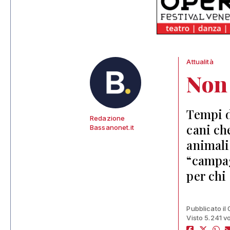
Attualità
Non 
Tempi d
Redazione
cani ch
Bassanonet.it
animali
“campag
per chi
Pubblicato il
Visto 5.241 vo