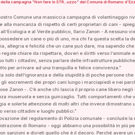
della campagna "Non fare lo STR...uzzo" del Comune di Romano d'Ezz
 nostro Comune una massiccia campagna di volantinaggio riv
à e alla mancanza di rispetto di certi proprietari di cani - spie
 all’Ecologia e al Verde pubblico, Ilario Zanon - A nessuno vi
possedere un cane o più di uno, ma chi fa questa scelta la d
ioia, allegria e felicità che un cane può dare, ma sapendo che
 regole chiare da rispettare, doveri e diritti verso l’animale 
rso tutti i cittadini, senza parlare delle infrastrutture pubblich
tutto per arrivare ad una tranquilla e felice convivenza.”
tta solo dell’ignoranza e della stupidità di poche persone che
gli escrementi dei propri cani lungo i marciapiedi e nei parc
dose Zanon -. C’è anche chi lascia il proprio cane libero negli
nza museruola e senza guinzaglio. Tutti comportamenti che 
igia e solerte attenzione di molti altri che invece dimostrano 
o verso cittadini e luoghi pubblici.”
ovazione del regolamento di Polizia comunale - conclude la 
strazione di Romano - oggi abbiamo una possibilità in più pe
con sanzioni e divieti quello che è il decoro. Perché avere un