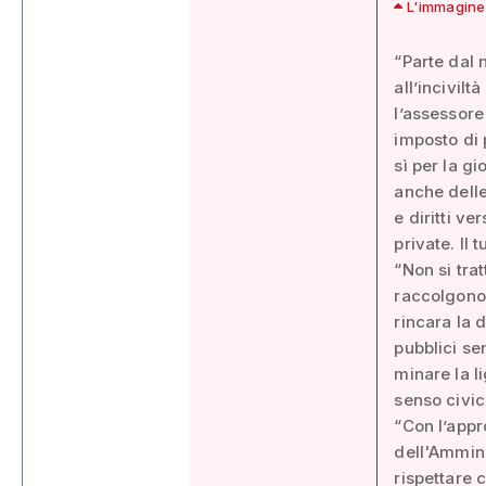
L'immagine 
“Parte dal
all’incivilt
l’assessore
imposto di 
sì per la g
anche delle
e diritti ve
private. Il 
“Non si tra
raccolgono 
rincara la 
pubblici se
minare la l
senso civic
“Con l’appr
dell'Ammini
rispettare 