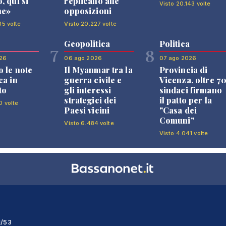
, qui si
replicano alle
Visto 20.143 volte
ne»
opposizioni
35 volte
Visto 20.227 volte
Geopolitica
Politica
7
8
26
06 ago 2026
07 ago 2026
 le note
Il Myanmar tra la
Provincia di
ca in
guerra civile e
Vicenza, oltre 7
to
gli interessi
sindaci firmano
strategici dei
il patto per la
0 volte
Paesi vicini
"Casa dei
Comuni"
Visto 6.484 volte
Visto 4.041 volte
1/53