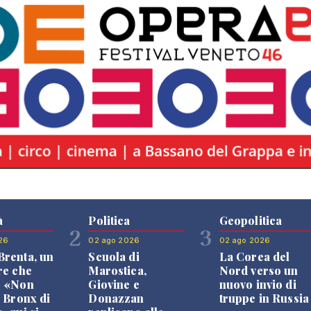
à
Politica
Geopolitica
2
3
26
02 ago 2026
02 ago 2026
renta, un
Scuola di
La Corea del
re che
Marostica,
Nord verso un
: «Non
Giovine e
nuovo invio di
l Bronx di
Donazzan
truppe in Russia