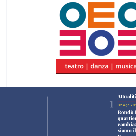
Attualit
1
02 ago 20
Rondò B
quartie
cambia
siamo i