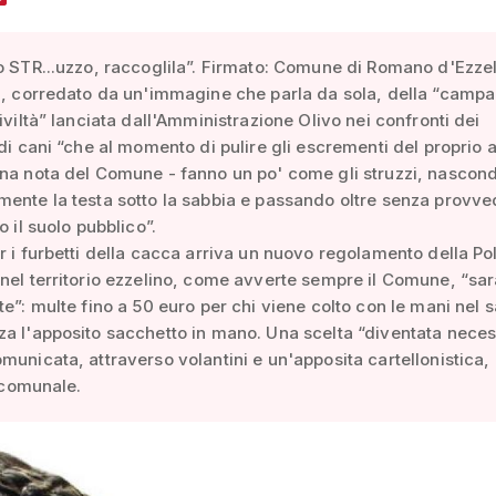
o STR...uzzo, raccoglila”. Firmato: Comune di Romano d'Ezzel
n, corredato da un'immagine che parla da sola, della “camp
civiltà” lanciata dall'Amministrazione Olivo nei confronti dei
 di cani “che al momento di pulire gli escrementi del proprio 
una nota del Comune - fanno un po' come gli struzzi, nasco
ente la testa sotto la sabbia e passando oltre senza provve
o il suolo pubblico”.
r i furbetti della cacca arriva un nuovo regolamento della Pol
nel territorio ezzelino, come avverte sempre il Comune, “sar
te”: multe fino a 50 euro per chi viene colto con le mani nel 
a l'apposito sacchetto in mano. Una scelta “diventata neces
municata, attraverso volantini e un'apposita cartellonistica, i
o comunale.