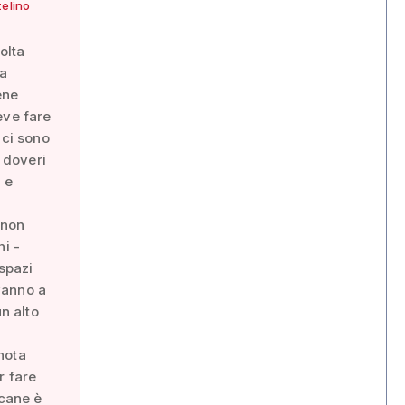
elino
olta
ga
ene
eve fare
 ci sono
e doveri
e e
 non
hi -
 spazi
vanno a
un alto
nota
r fare
 cane è