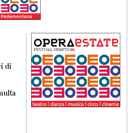
i di
a
multa