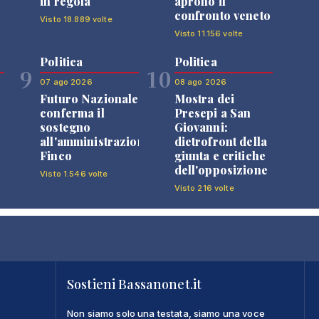
in regola
aprono il
confronto veneto
Visto 18.889 volte
Visto 11.156 volte
Politica
Politica
9
10
07 ago 2026
08 ago 2026
Futuro Nazionale
Mostra dei
0
conferma il
Presepi a San
sostegno
Giovanni:
all'amministrazione
dietrofront della
Finco
giunta e critiche
dell'opposizione
Visto 1.546 volte
Visto 216 volte
Sostieni Bassanonet.it
Non siamo solo una testata, siamo una voce