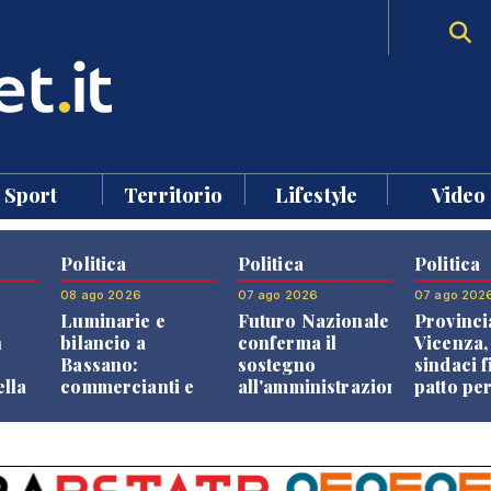
Sport
Territorio
Lifestyle
Video
Politica
Politica
Politica
08 ago 2026
07 ago 2026
07 ago 202
Luminarie e
Futuro Nazionale
Provinci
n
bilancio a
conferma il
Vicenza,
Bassano:
sostegno
sindaci f
ella
commercianti e
all'amministrazione
patto per
che
cittadini verso
Finco
dei Com
ione
una quota
volontaria