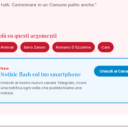
di tutti. Camminare in un Comune pulito anche.”
 più su questi argomenti
 Animali
Ilario Zanon
Romano D'Ezzelino
Cani
New
Unisciti al Cana
Notizie flash sul tuo smartphone
Unisciti al nostro nuovo canale Telegram, ricevi
una notifica ogni volta che pubblichiamo una
notizia.