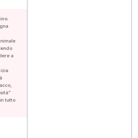
ino.
agna
animale
ndendo
dere a
izia
à
sacco,
sità”
n tutto