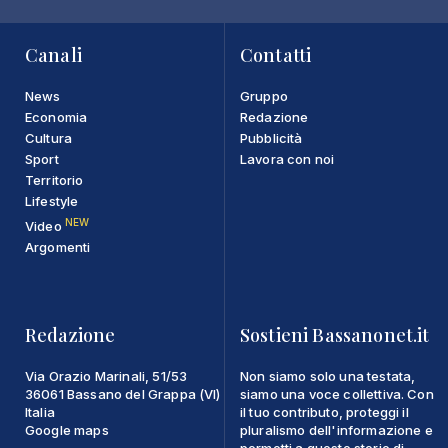
Canali
Contatti
News
Gruppo
Economia
Redazione
Cultura
Pubblicità
Sport
Lavora con noi
Territorio
Lifestyle
NEW
Video
Argomenti
Redazione
Sostieni Bassanonet.it
Via Orazio Marinali, 51/53
Non siamo solo una testata,
36061 Bassano del Grappa (VI)
siamo una voce collettiva. Con
Italia
il tuo contributo, proteggi il
Google maps
pluralismo dell'informazione e