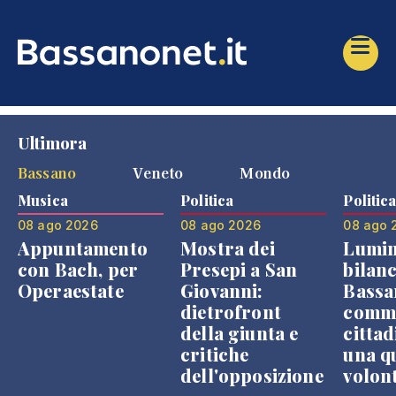
Ultimora
Bassano
Veneto
Mondo
Musica
Politica
Politic
08 ago 2026
08 ago 2026
08 ago 
Appuntamento
Mostra dei
Lumin
con Bach, per
Presepi a San
bilanc
Operaestate
Giovanni:
Bassa
dietrofront
comme
della giunta e
cittad
critiche
una q
dell'opposizione
volon