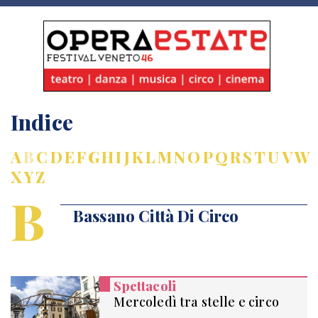
Indice
A
B
C
D
E
F
G
H
I
J
K
L
M
N
O
P
Q
R
S
T
U
V
W
X
Y
Z
B
Bassano Città Di Circo
Spettacoli
Mercoledì tra stelle e circo