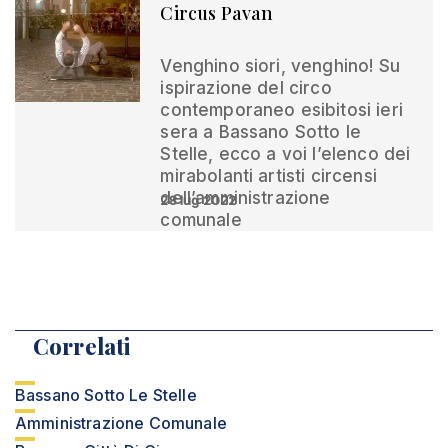
Circus Pavan
Venghino siori, venghino! Su
ispirazione del circo
contemporaneo esibitosi ieri
sera a Bassano Sotto le
Stelle, ecco a voi l’elenco dei
mirabolanti artisti circensi
dell’amministrazione
28 lug 2022
comunale
Correlati
Bassano Sotto Le Stelle
Amministrazione Comunale