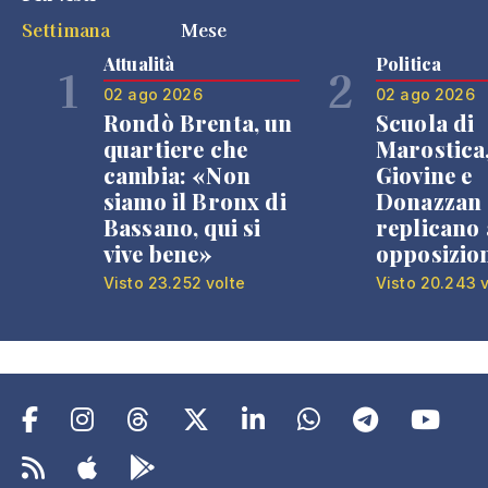
Settimana
Mese
Attualità
Politica
1
2
02 ago 2026
02 ago 2026
Rondò Brenta, un
Scuola di
quartiere che
Marostica
cambia: «Non
Giovine e
siamo il Bronx di
Donazzan
Bassano, qui si
replicano 
vive bene»
opposizio
Visto 23.252 volte
Visto 20.243 v