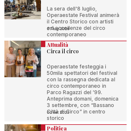
La sera dell'8 luglio,
Operaestate Festival animerà
il Centro Storico con artisti
ed eccellenze del circo
07 lug 2026
contemporaneo
Attualità
Circa il circo
Operaestate festeggia i
50mila spettatori del festival
con la rassegna dedicata al
circo contemporaneo in
Parco Ragazzi del ’99.
Anteprima domani, domenica
3 settembre, con “Bassano
Città di Circo” in centro
02 set 2023
storico
Politica