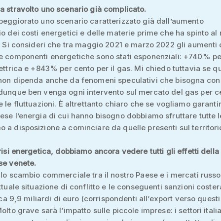
a stravolto uno scenario già complicato.
peggiorato uno scenario caratterizzato già dall’aumento
io dei costi energetici e delle materie prime che ha spinto al 
e. Si consideri che tra maggio 2021 e marzo 2022 gli aumenti 
le componenti energetiche sono stati esponenziali: +740% pe
lettrica e +843% per cento per il gas. Mi chiedo tuttavia se q
 non dipenda anche da fenomeni speculativi che bisogna con
 dunque ben venga ogni intervento sul mercato del gas per c
e le fluttuazioni. È altrettanto chiaro che se vogliamo garantir
ese l’energia di cui hanno bisogno dobbiamo sfruttare tutte l
 a disposizione a cominciare da quelle presenti sul territori
crisi energetica, dobbiamo ancora vedere tutti gli effetti dell
se venete.
llo scambio commerciale tra il nostro Paese e i mercati russo
attuale situazione di conflitto e le conseguenti sanzioni coste
irca 9,9 miliardi di euro (corrispondenti all’export verso quest
olto grave sarà l’impatto sulle piccole imprese: i settori itali