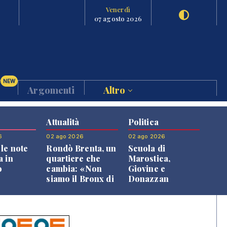
Venerdì
07 agosto 2026
NEW
Argomenti
Altro
Attualità
Politica
6
02 ago 2026
02 ago 2026
le note
Rondò Brenta, un
Scuola di
a in
quartiere che
Marostica,
o
cambia: «Non
Giovine e
siamo il Bronx di
Donazzan
Bassano, qui si
replicano alle
vive bene»
opposizioni