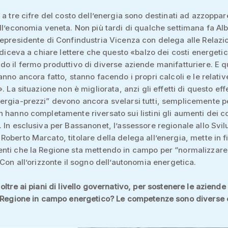
 a tre cifre del costo dell’energia sono destinati ad azzoppar
ll’economia veneta. Non più tardi di qualche settimana fa Al
epresidente di Confindustria Vicenza con delega alle Relazi
, diceva a chiare lettere che questo «balzo dei costi energetic
o il fermo produttivo di diverse aziende manifatturiere. E q
anno ancora fatto, stanno facendo i propri calcoli e le relativ
. La situazione non è migliorata, anzi gli effetti di questo eff
rgia-prezzi” devono ancora svelarsi tutti, semplicemente p
 hanno completamente riversato sui listini gli aumenti dei co
 In esclusiva per Bassanonet, l’assessore regionale allo Svi
oberto Marcato, titolare della delega all’energia, mette in fila
nti che la Regione sta mettendo in campo per “normalizzare
 Con all’orizzonte il sogno dell’autonomia energetica.
oltre ai piani di livello governativo, per sostenere le aziende
a Regione in campo energetico? Le competenze sono diverse 