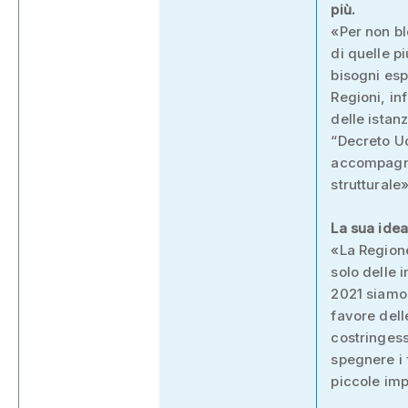
più.
«Per non bl
di quelle p
bisogni esp
Regioni, in
delle istan
“Decreto Uc
accompagnat
strutturale»
La sua idea
«La Regione
solo delle 
2021 siamo 
favore dell
costringess
spegnere i 
piccole imp