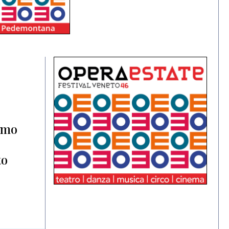
simo
to