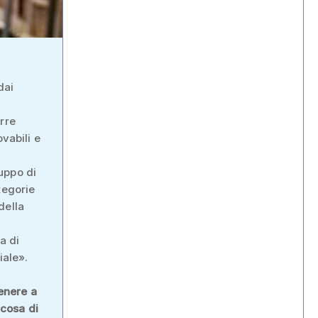
dai
rre
vabili e
uppo di
tegorie
della
a di
iale».
tenere a
lcosa di