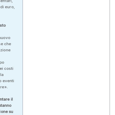
entari,
 di euro,
sto
 nuovo
ne che
izione
ppo
ei costi
la
o eventi
re».
ntare il
 stanno
ione su