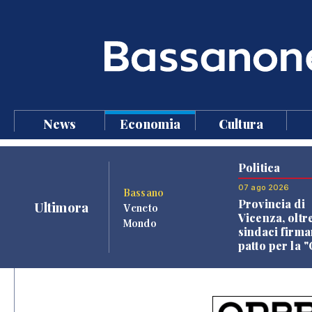
News
Economia
Cultura
Politica
07 ago 2026
Bassano
Provincia di
Ultimora
Veneto
Vicenza, oltr
Mondo
sindaci firma
patto per la 
dei Comuni"