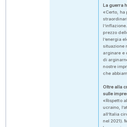
La guerra h
«Certo, ha 
straordinar
l’inflazion
prezzo del
l’energia e
situazione
arginare e
di arginarn
nostre impr
che abbiamo
Oltre alla 
sulle impre
«Rispetto a
ucraino, l’
all’Italia c
nel 2021). M