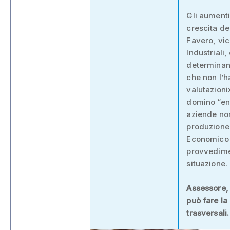
Gli aumenti
crescita de
Favero, vic
Industriali
determinand
che non l’h
valutazioni»
domino “ene
aziende non
produzione.
Economico R
provvedime
situazione.
Assessore, 
può fare l
trasversali.