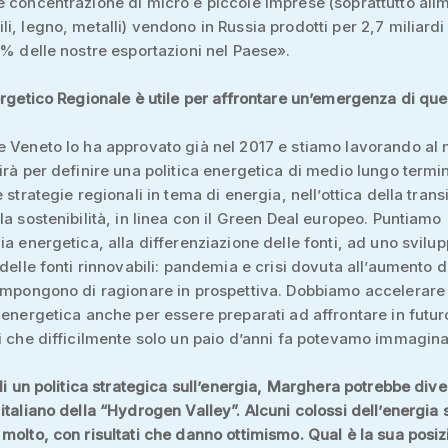
 concentrazione di micro e piccole imprese (soprattutto alim
i, legno, metalli) vendono in Russia prodotti per 2,7 miliardi
9% delle nostre esportazioni nel Paese».
ergetico Regionale è utile per affrontare un’emergenza di que
 Veneto lo ha approvato già nel 2017 e stiamo lavorando al
irà per definire una politica energetica di medio lungo termi
 strategie regionali in tema di energia, nell’ottica della trans
la sostenibilità, in linea con il Green Deal europeo. Puntiamo
ia energetica, alla differenziazione delle fonti, ad uno svilu
 delle fonti rinnovabili: pandemia e crisi dovuta all’aumento d
impongono di ragionare in prospettiva. Dobbiamo accelerare 
 energetica anche per essere preparati ad affrontare in futur
i che difficilmente solo un paio d’anni fa potevamo immagina
 di un politica strategica sull’energia, Marghera potrebbe dive
italiano della “Hydrogen Valley”. Alcuni colossi dell’energia
molto, con risultati che danno ottimismo. Qual è la sua posiz