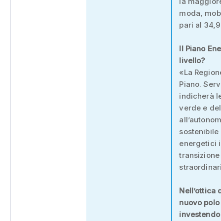
la maggiore
moda, mobil
pari al 34,
Il Piano En
livello?
«La Regione
Piano. Serv
indicherà le
verde e del
all’autonom
sostenibile
energetici 
transizione
straordinar
Nell’ottica
nuovo polo 
investendo 