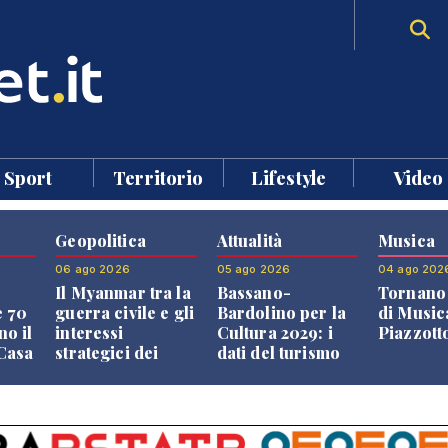
Sport
Territorio
Lifestyle
Video
Geopolitica
Attualità
Musica
06 ago 2026
05 ago 2026
04 ago 202
Il Myanmar tra la
Bassano-
Tornano 
e 70
guerra civile e gli
Bardolino per la
di Music
no il
interessi
Cultura 2029: i
Piazzott
"Casa
strategici dei
dati del turismo
Paesi vicini
aprono il
confronto veneto