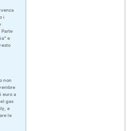
vivenza
o i
e
 Parte
ia” e
resto
co non
ovembre
i euro a
del gas
ly, a
are le