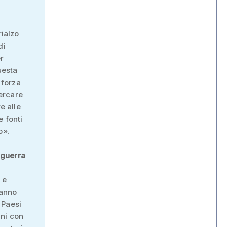
rialzo
di
r
uesta
 forza
ercare
e alle
e fonti
o».
a guerra
 e
ranno
i Paesi
ani con