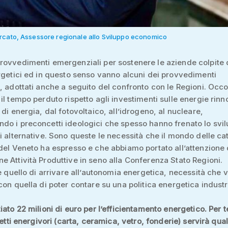
cato, Assessore regionale allo Sviluppo economico
ovvedimenti emergenziali per sostenere le aziende colpite 
rgetici ed in questo senso vanno alcuni dei provvedimenti
, adottati anche a seguito del confronto con le Regioni. Occo
il tempo perduto rispetto agli investimenti sulle energie rinno
 di energia, dal fotovoltaico, all’idrogeno, al nucleare,
o i preconcetti ideologici che spesso hanno frenato lo svil
i alternative. Sono queste le necessità che il mondo delle ca
del Veneto ha espresso e che abbiamo portato all’attenzione 
 Attività Produttive in seno alla Conferenza Stato Regioni.
 è quello di arrivare all’autonomia energetica, necessità che v
con quella di poter contare su una politica energetica industr
iato 22 milioni di euro per l’efficientamento energetico. Per 
tretti energivori (carta, ceramica, vetro, fonderie) servirà qua