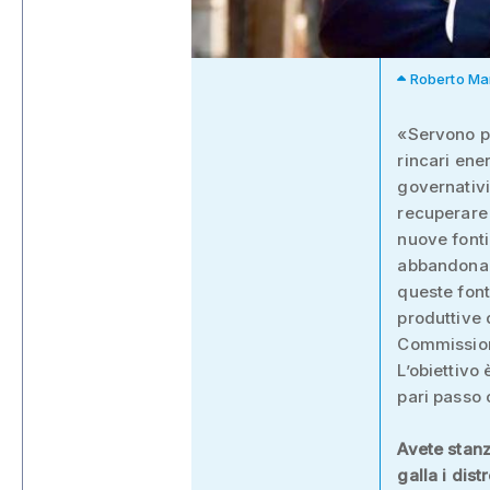
Roberto Mar
«Servono pr
rincari ene
governativi
recuperare 
nuove fonti
abbandonand
queste font
produttive 
Commissione
L’obiettivo
pari passo 
Avete stanz
galla i dis