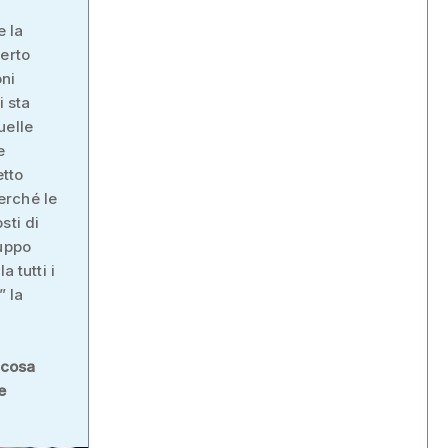
e la
berto
oni
i sta
uelle
e
etto
erché le
sti di
luppo
 tutti i
” la
 cosa
e