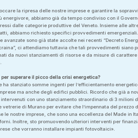
occare la ripresa delle nostre imprese e garantire la soprav
iù energivore, abbiamo già da tempo condiviso con il Govern
ressi dalle categorie produttive del Veneto. Insieme alle altr
fatti, abbiamo richiesto specifici provvedimenti emergenziali.
ze avanzate sono già state accolte nei recenti “Decreto Energ
raina”, ci attendiamo tuttavia che tali provvedimenti siano p
i da nuovi stanziamenti di risorse e da misure di carattere
.
 per superare il picco della crisi energetica?
 ha stanziato somme ingenti per l’efficientamento energeti
imprese ma anche degli edifici pubblici. Ricordo che già a n
intervenuti con uno stanziamento straordinario di 3 milioni d
e vetrerie di Murano per evitare che l’impennata del prezzo 
e le nostre imprese, che sono una eccellenza del Made in Ita
forni. Inoltre, sto promuovendo ulteriori interventi per finanzi
rese che vorranno installare impianti fotovoltaici».