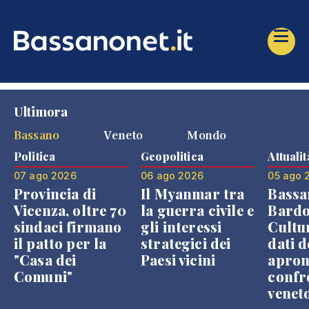
Ultimora
Bassano
Veneto
Mondo
Politica
Geopolitica
Attualit
07 ago 2026
06 ago 2026
05 ago 
Provincia di
Il Myanmar tra
Bassa
Vicenza, oltre 70
la guerra civile e
Bardo
sindaci firmano
gli interessi
Cultur
il patto per la
strategici dei
dati d
"Casa dei
Paesi vicini
apron
Comuni"
confr
venet