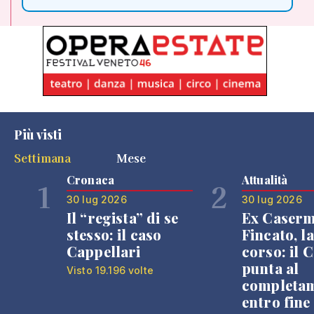
Più visti
Settimana
Mese
Cronaca
Attualità
1
2
30 lug 2026
30 lug 2026
Il “regista” di se
Ex Caser
stesso: il caso
Fincato, la
Cappellari
corso: il
punta al
Visto 19.196 volte
completa
entro fine