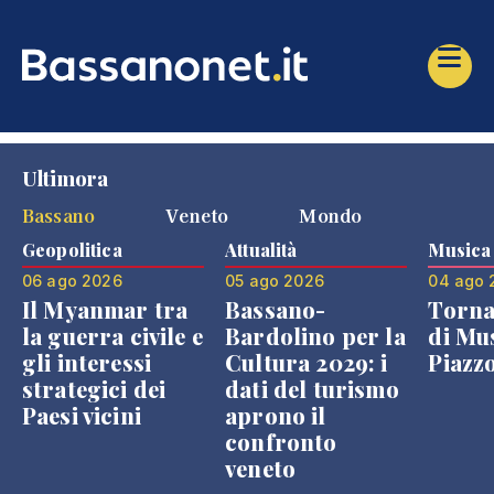
Ultimora
Bassano
Veneto
Mondo
Geopolitica
Attualità
Musica
06 ago 2026
05 ago 2026
04 ago 
Il Myanmar tra
Bassano-
Torna
la guerra civile e
Bardolino per la
di Mus
gli interessi
Cultura 2029: i
Piazz
strategici dei
dati del turismo
Paesi vicini
aprono il
confronto
veneto