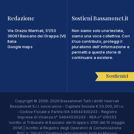
Redazione
Sostieni Bassanonet.it
Via Orazio Marinali, 51/53
Non siamo solo una testata,
36061 Bassano del Grappa (VI)
siamo una voce collettiva. Con
Italia
il tuo contributo, proteggi il
Google maps
pluralismo dell'informazione e
permetti a queste storie di
continuare a esistere.
Sostienici
Copyright © 2009-2026 Bassanonet Tutti i diritti riservati
Bassanonet S.r.l. socio unico - Capitale Sociale € 50.000,00 i.v.
- Codice Fiscale e Partita IVA 04644500243 - Registro
Imprese di Vicenza n° 04644500243 - REA n° 419353
Iscritto al Tribunale di Bassano del Grappa n.3/06 del 10 maggio
2006 | Iscritto al Registro degli Operatori di Comunicazione
ROC n. 39043 | Direttore responsabile Andrea Maroso