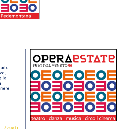
guito
za,
e la
a
riere
Avanti