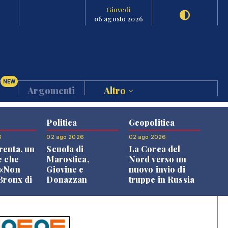
Giovedì
06 agosto 2026
NEW
Argomenti
Altro
Politica
Geopolitica
6
02 ago 2026
02 ago 2026
enta, un
Scuola di
La Corea del
e che
Marostica,
Nord verso un
 «Non
Giovine e
nuovo invio di
 Bronx di
Donazzan
truppe in Russia
 qui si
replicano alle
e»
opposizioni