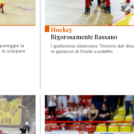
07 giu 2026
Hockey
Rigorosamente Bassano
 pareggia la
I giallorossi sbancano Trissino dal dis
 lo sciopero
in garauno di finale scudetto