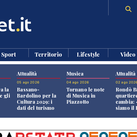
Sport
Territorio
Lifestyle
Video
Attualità
Musica
Attualità
05 ago 2026
04 ago 2026
02 ago 202
a la
Bassano-
Tornano le note
Rondò Br
e gli
Bardolino per la
di Musica in
quartier
Cultura 2029: i
Piazzotto
cambia:
dati del turismo
siamo il
aprono il
Bassano,
confronto veneto
vive ben