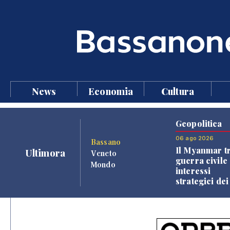
News
Economia
Cultura
Geopolitica
06 ago 2026
Bassano
Il Myanmar tr
Ultimora
Veneto
guerra civile 
Mondo
interessi
strategici dei
Paesi vicini