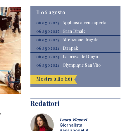
Il 06 agosto
06 ago 2025
Applausi a cena aperta
06 ago 2025
Gran Dinale
06 ago 2025
Attenzione: fragile
06 ago 2024
Etrapak
06 ago 2024
La prova del Cogo
06 ago 2024
Olympique San Vito
Mostra tutto (16)
Redattori
e
Laura Vicenzi
Giornalista
Bassanonet.it