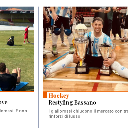
Hockey
ove
Restyling Bassano
lorossi. E non
I giallorossi chiudono il mercato con tr
rinforzi di lusso