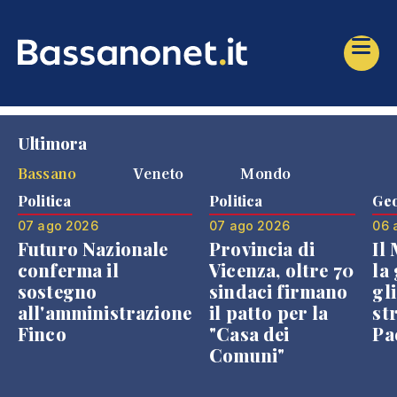
Ultimora
Bassano
Veneto
Mondo
Politica
Politica
Geo
07 ago 2026
07 ago 2026
06 
Futuro Nazionale
Provincia di
Il
conferma il
Vicenza, oltre 70
la 
sostegno
sindaci firmano
gli
all'amministrazione
il patto per la
st
Finco
"Casa dei
Pae
Comuni"