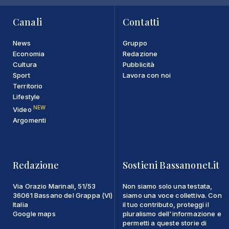
Canali
Contatti
News
Gruppo
Economia
Redazione
Cultura
Pubblicità
Sport
Lavora con noi
Territorio
Lifestyle
NEW
Video
Argomenti
Redazione
Sostieni Bassanonet.it
Via Orazio Marinali, 51/53
Non siamo solo una testata,
36061 Bassano del Grappa (VI)
siamo una voce collettiva. Con
Italia
il tuo contributo, proteggi il
Google maps
pluralismo dell'informazione e
permetti a queste storie di