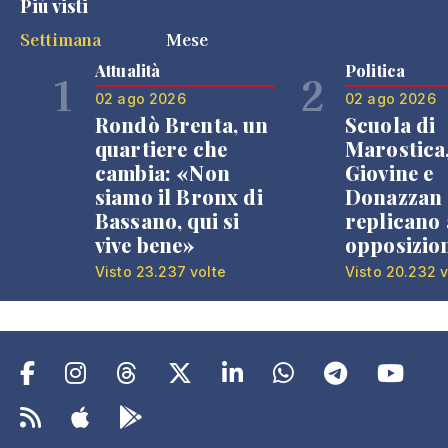
Più visti
Settimana
Mese
Attualità
Politica
1
2
02 ago 2026
02 ago 2026
Rondò Brenta, un
Scuola di
quartiere che
Marostica
cambia: «Non
Giovine e
siamo il Bronx di
Donazzan
Bassano, qui si
replicano 
vive bene»
opposizio
Visto 23.237 volte
Visto 20.232 v