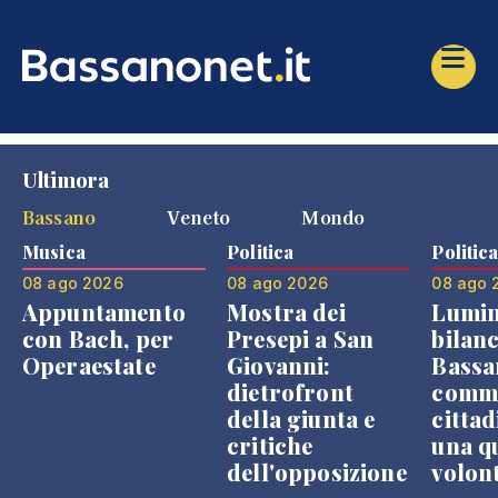
Ultimora
Bassano
Veneto
Mondo
Musica
Politica
Politic
08 ago 2026
08 ago 2026
08 ago 
Appuntamento
Mostra dei
Lumin
con Bach, per
Presepi a San
bilanc
Operaestate
Giovanni:
Bassa
dietrofront
comme
della giunta e
cittad
critiche
una q
dell'opposizione
volon