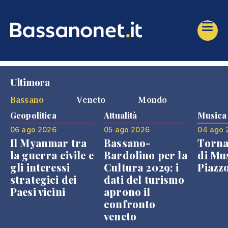
Ultimora
Bassano
Veneto
Mondo
Geopolitica
Attualità
Musica
06 ago 2026
05 ago 2026
04 ago 
Il Myanmar tra
Bassano-
Torna
la guerra civile e
Bardolino per la
di Mus
gli interessi
Cultura 2029: i
Piazz
strategici dei
dati del turismo
Paesi vicini
aprono il
confronto
veneto