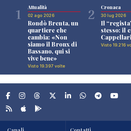
Attualità
Cronaca
1
2
02 ago 2026
30 lug 2026
Rondò Brenta, un
Il “regista
quartiere che
stesso: il 
cambia: «Non
Cappellar
siamo il Bronx di
Visto 19.216 v
Bassano, qui si
vive bene»
Visto 19.397 volte
Canali
Contatti